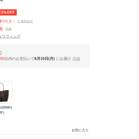
90
33%OFF
8
円引き！
※適用条件
元
詳細
ョウウィング
7秒
以内
のお支払いで
8月10日(月)
にお届け
詳細
GRAY)
AY）
お気に入り