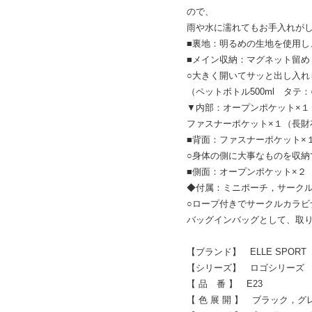
ので、
雨や水に濡れてもお手入れが
■裏地：明るめの生地を使用し
■メイン収納：マグネット留め
○大きく開いてサッと出し入れ
（ペットボトル500ml タテ：
▼内部：オープンポケット×１
ファスナーポケット×１（長財
■背面：ファスナーポケット×
○身体の側に大事なものを収納
■側面：オープンポケット×２
◆付属：ミニポーチ，サーク
○ロープ付きでサークルカラビ
バッグインバッグとして、取
【ブランド】 ELLE SPOR
【シリーズ】 ロゴシリーズ
【 品 番 】 E23
【 色 展 開 】 ブラック，