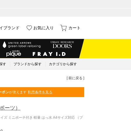
イブランド
お気に入り
カート
探す
ブランドから探す
カテゴリから探す
[ 前に戻る ]
ーポン
が使えます
利用条件を見る
ポーツ）
イズ ミニポーチ付き 軽量 はっ水 A4サイズ対応 （ブ