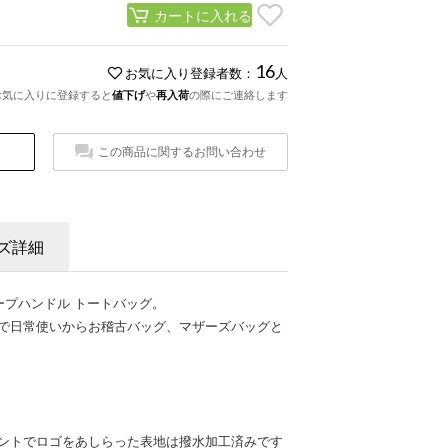
カートに入れる
16
お気に入り登録者数：
人
お気に入りに登録すると
値下げ
や
再入荷
の際にご連絡します
この商品に関するお問い合わせ
ズ詳細
ープハンドル トートバッグ。
きで日常使いからお稽古バッグ、マザーズバッグと
リントでロゴをあしらった表地は撥水加工済みです