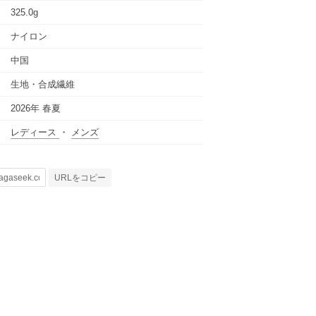
325.0g
ナイロン
中国
生地・合成繊維
2026年 春夏
レディース
・
メンズ
URLをコピー