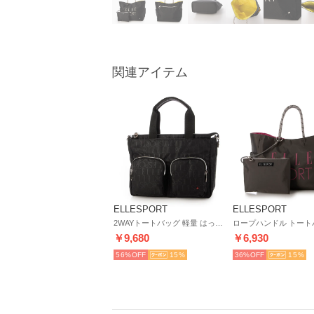
関連アイテム
ELLESPORT
ELLESPORT
2WAYトートバッグ 軽量 はっ水 熱転写プリント （ブラック(BLACK)）
￥9,680
￥6,930
56%
15
36%
15