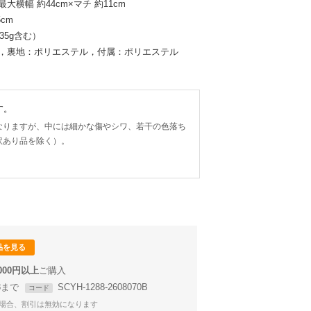
×最大横幅 約44cm×マチ 約11cm
cm
35g含む）
ン，裏地：ポリエステル，付属：ポリエステル
す。
なりますが、中には細かな傷やシワ、若干の色落ち
訳あり品を除く）。
品を見る
,000円以上
58まで
SCYH-1288-2608070B
コード
場合、割引は無効になります