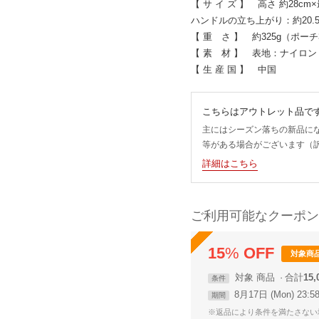
【 サ イ ズ 】 高さ 約28cm
ハンドルの立ち上がり：約20.5
【 重 さ 】 約325g（ポーチ
【 素 材 】 表地：ナイロ
【 生 産 国 】 中国
こちらはアウトレット品で
主にはシーズン落ちの新品に
等がある場合がございます（
詳細はこちら
ご利用可能なクーポン
15
%
OFF
対象商
対象
商品
合計
15
条件
8月17日 (Mon) 23:
期間
※返品により条件を満たさない