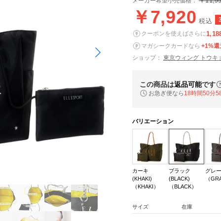
￥11,9
メーカー希望小売価格：
￥7,920
税込
1,18
クーポンを使えばさらに
マガシークカードなら
+1%還
ショップ：
東京ウィング トウキ
この商品は
返品可能
です
お急ぎ便なら
18時間50分5
バリエーション
カーキ
ブラック
グレー(
(KHAKI)
(BLACK)
（GR
（KHAKI）
（BLACK）
サイズ
在庫