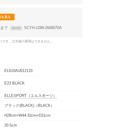
品を見る
58まで
SCYH-1288-2608070A
コード
1つです。注文後の適用はできません。
EL610AU012133
E23 BLACK
ELLESPORT
（エルスポーツ）
ブラック(BLACK)（BLACK）
H28cm×W44-32cm×D11cm
20.5cm