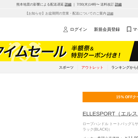
熊本地震の影響による配送遅延
詳細
｜ 7/30(木)14時〜 送料改訂
詳細
【お知らせ】お盆期間の営業・配送についてのご案内
詳細
ログイン
新規会員登録
マ
スポーツ
アウトレット
ランキングから
15% OFF
ク
ELLESPORT
（エルス
ロープハンドル トートバッグ Lサ
ラック(BLACK)）