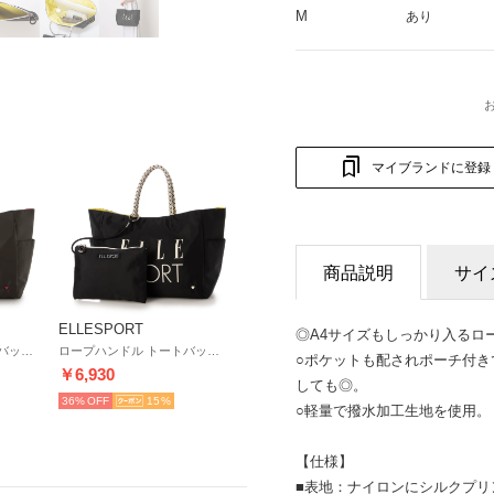
M
あり
マイブランドに登録
商品説明
サイ
ELLESPORT
◎A4サイズもしっかり入るロ
ロープハンドル トートバッグ Mサイズ ミニポーチ付き 軽量 はっ水 （グレー(GRAY)）
ロープハンドル トートバッグ Mサイズ ミニポーチ付き 軽量 はっ水 （ブラック(BLACK)）
○ポケットも配されポーチ付
￥6,930
しても◎。
36%
15
○軽量で撥水加工生地を使用。
【仕様】
■表地：ナイロンにシルクプ