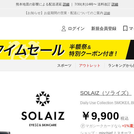
熊本地震の影響による配送遅延
詳細
｜ 7/30(木)14時〜 送料改訂
詳細
【お知らせ】お盆期間の営業・配送についてのご案内
詳細
ログイン
新規会員登録
マ
スポーツ
アウトレット
ランキングから
SOLAIZ
（ソライズ）
Daily Use Collection SMOKE/L
￥9,900
税込
マガシークカードなら
+1%還
ショップ：
mischief ミスチーフ