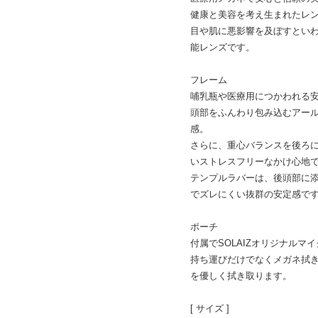
健康と美容を考え生まれたレ
目や肌に悪影響を及ぼすとい
能レンズです。
フレーム
哺乳瓶や医療用につかわれる安心
頭部をふんわり包み込むアー
感。
さらに、重心バランスを後ろ
いストレスフリーなかけ心地
テンプルラバーは、後頭部に
でズレにくい抜群の安定感で
ポーチ
付属でSOLAIZオリジナルマ
持ち運びだけでなくメガネ拭
を優しく拭き取ります。
[ サイズ ]