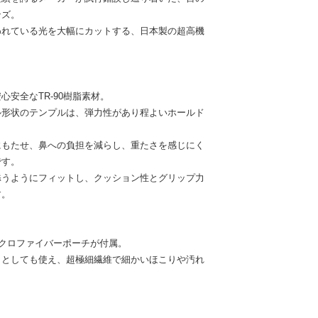
ンズ。
われている光を大幅にカットする、日本製の超高機
安全なTR-90樹脂素材。
ル形状のテンプルは、弾力性があり程よいホールド
にもたせ、鼻への負担を減らし、重たさを感じにく
です。
添うようにフィットし、クッション性とグリップ力
す。
イクロファイバーポーチが付属。
きとしても使え、超極細繊維で細かいほこりや汚れ