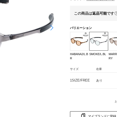
この商品は
返品可能
です
バリエーション
HABANA2/L.B
SMOKE/L.BL
MARR
R
RY
サイズ
在庫
1SIZE/FREE
あり
マイブランドに登録