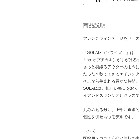
商品説明
フレンチヴィンテージをベー
『SOLAIZ（ソライズ）』は、
リカ オプチカル）が手がける
さっと羽織るアウターのよう
たった１秒でできるエイジン
そこから生まれる豊かな時間
SOLAIZは、忙しい毎日をおくる
イアンドスキンケア）グラス
丸みのある形に、上部に直線的
個性を併せもつモデルです。
レンズ
医療用メガネで安心と信頼の