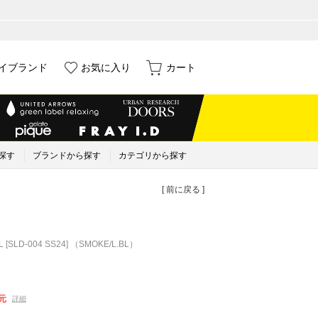
イブランド
お気に入り
カート
探す
ブランドから探す
カテゴリから探す
[ 前に戻る ]
.BL [SLD-004 SS24] （SMOKE/L.BL）
元
詳細