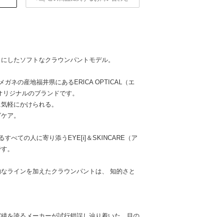
スにしたソフトなクラウンパントモデル。
メガネの産地福井県にあるERICA OPTICAL（エ
オリジナルのブランドです。
に気軽にかけられる。
グケア。
。
すべての人に寄り添うEYE[i]＆SKINCARE（ア
です。
なラインを加えたクラウンパントは、 知的さと
実績を誇るメーカーが試行錯誤し辿り着いた、目の