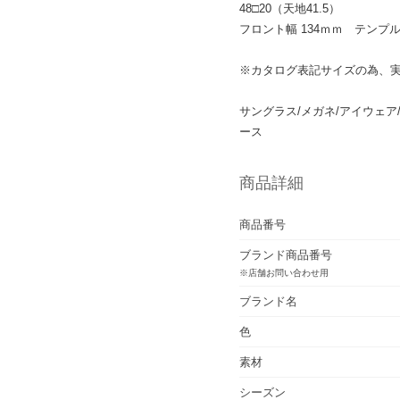
48□20（天地41.5）
フロント幅 134ｍｍ テンプル
※カタログ表記サイズの為、
サングラス/メガネ/アイウェア
ース
商品詳細
商品番号
ブランド商品番号
※店舗お問い合わせ用
ブランド名
色
素材
シーズン