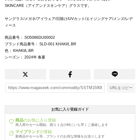
SKINCARE（アイアンドスキンケア）グラスです。
サングラス/メガネ/アイウェア/日除け/UVカット/エイジングケア/メンズ/レデ
ィース
商品番号
： SO5086DU00002
ブランド商品番号
： SLD-001 KHAKI/L.BR
色
： KHAKI/L.BR
シーズン
： 2024年 春夏
URLをコピー
お気に入り登録ガイド
商品
のお気に入り登録
再入荷やセール開始、残り１点の時にいち早くご連絡します
マイブランド
の登録
新商品やセール等、ブランドのお得な情報をお送りします