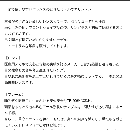
日常で使いやすいバランスのとれたミドルウエリントン
主張が強すぎない優しいレンズカラーで、様々なコーデと相性◎。
顔なじみの良いフロントシェイプなので、サングラスを初めて挑戦する方に
もおすすめです。
男女問わず幅広い層にかけやすいモデル。
ニュートラルな印象を演出してくれます。
【レンズ】
医療用メガネで安心と信頼の実績を誇るメーカーが試行錯誤し辿り着いた、
目の健康と美容を考え生まれたレンズ。
目や肌に悪影響を及ぼすといわれている光を大幅にカットする、日本製の超
高機能レンズです。
【フレーム】
哺乳瓶や医療用につかわれる安心安全なTR-90樹脂素材。
頭部をふんわり包み込むアール形状のテンプルは、弾力性があり程よいホー
ルド感。
さらに、重心バランスを後ろにもたせ、鼻への負担を減らし、重たさを感じ
にくいストレスフリーなかけ心地です。