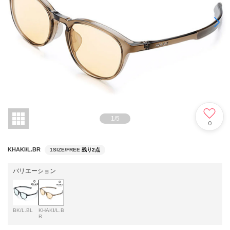
1
/
5
0
KHAKI/L.BR
1SIZE/FREE
残り2点
バリエーション
BK/L.BL
KHAKI/L.B
R