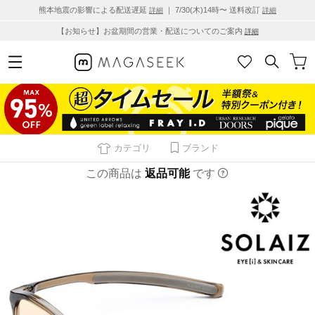
熊本地震の影響による配送遅延
｜ 7/30(木)14時〜 送料改訂
詳細
詳細
【お知らせ】お盆期間の営業・配送についてのご案内
詳細
カテゴリ
ブランド
この商品は
返品可能
です