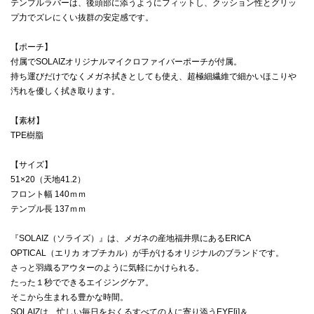
テンプルラバーは、後頭部に添うようにフィットし、クッション性とグリッ
プ力でズレにくい抜群の安定感です。
【ポーチ】
付属でSOLAIZオリジナルマイクロファイバーポーチが付属。
持ち運びだけでなくメガネ拭きとしても使え、超極細繊維で細かいほこりや
汚れを優しく拭き取ります。
【素材】
TPE樹脂
【サイズ】
51×20（天地41.2）
フロント幅 140ｍｍ
テンプル長 137ｍｍ
『SOLAIZ（ソライズ）』は、メガネの産地福井県にあるERICA
OPTICAL（エリカ オプチカル）が手がけるオリジナルのブランドです。
さっと羽織るアウターのように気軽にかけられる。
たった１秒でできるエイジングケア。
そこから生まれる豊かな時間。
SOLAIZは、忙しい毎日をおくるすべての人に寄り添うEYE[i]＆