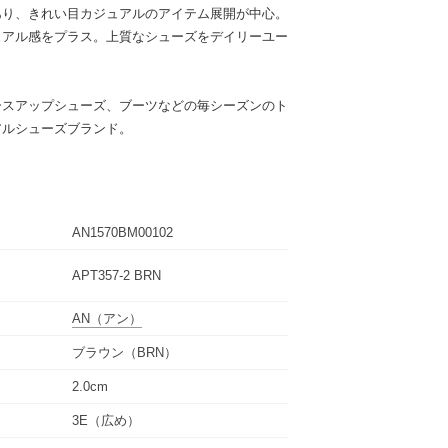
あり、きれい目カジュアルのアイテム展開が中心。
ュアル感をプラス。上質なシューズをデイリーユー
ースアップシューズ、ブーツなどの毎シーズンのト
アルシューズブランド。
AN1570BM00102
APT357-2 BRN
AN
（アン）
ブラウン（BRN）
2.0cm
3E（広め）