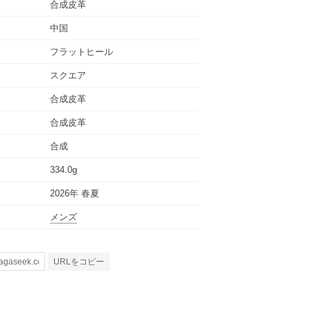
合成皮革
中国
フラットヒール
スクエア
合成皮革
合成皮革
合成
334.0g
2026年 春夏
メンズ
URLをコピー