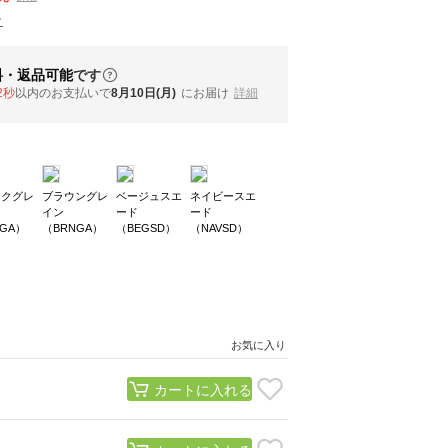
ク
料・返品可能
です
1秒
以内
のお支払いで
8月10日(月)
にお届け
詳細
ックグレ
ブラウングレ
ベージュスエ
ネイビースエ
イン
ード
ード
KGA）
（BRNGA）
（BEGSD）
（NAVSD）
お気に入り
カートに入れる