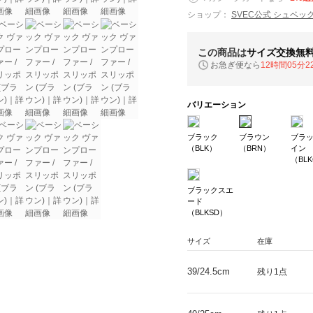
ショップ：
SVEC公式 シュベッ
この商品は
サイズ交換無
お急ぎ便なら
12時間05分2
バリエーション
ブラック
ブラウン
ブラ
（BLK）
（BRN）
イン
（BL
ブラックスエ
ード
（BLKSD）
サイズ
在庫
39/24.5cm
残り1点