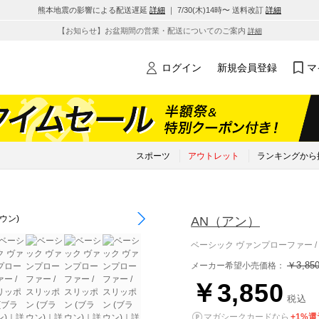
熊本地震の影響による配送遅延
詳細
｜ 7/30(木)14時〜 送料改訂
詳細
【お知らせ】お盆期間の営業・配送についてのご案内
詳細
ログイン
新規会員登録
マ
スポーツ
アウトレット
ランキングから
AN
（アン）
ベーシック ヴァンプローファー / 
￥3,85
メーカー希望小売価格：
￥3,850
税込
マガシークカードなら
+1%還