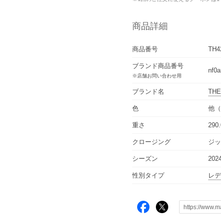
商品詳細
商品番号
TH4
ブランド商品番号
nf0a
※店舗お問い合わせ用
ブランド名
THE
色
他（
重さ
290.
クロージング
ジッ
シーズン
20
性別タイプ
レ