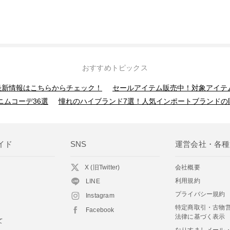
おすすめトピックス
】最新情報はこちらからチェック！
セールアイテム販売中！対象アイテ
ニムコーデ36選
憧れのハイブランド7選！人気インポートブランドの
イド
SNS
運営会社・各種
X (旧Twitter)
会社概要
利用規約
LINE
プライバシー規約
Instagram
特定商取引・古物
Facebook
法律に基づく表示
て
なりすましメール