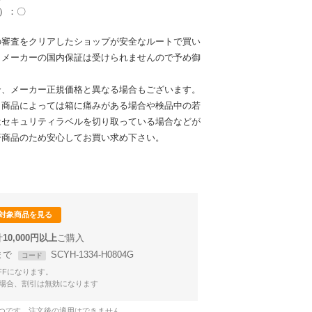
l）：〇
の審査をクリアしたショップが安全なルートで買い
。メーカーの国内保証は受けられませんので予め御
合、メーカー正規価格と異なる場合もございます。
、商品によっては箱に痛みがある場合や検品中の若
はセキュリティラベルを切り取っている場合などが
済商品のため安心してお買い求め下さい。
対象商品を見る
計
10,000円以上
9まで
SCYH-1334-H0804G
コード
OFFになります。
場合、割引は無効になります
1つです。注文後の適用はできません。