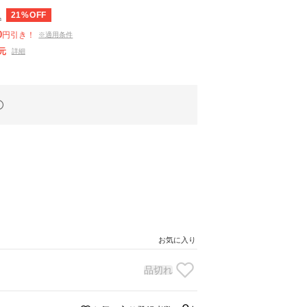
21%OFF
込
0
円引き！
※適用条件
元
詳細
お気に入り
品切れ