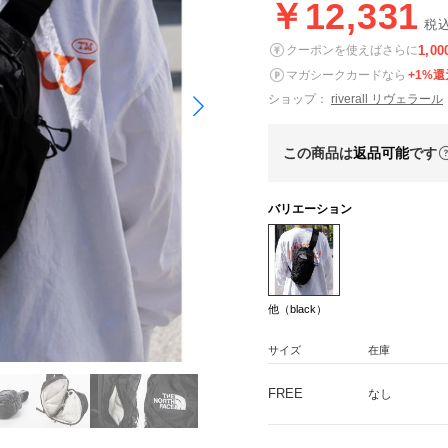
￥12,331
税
1,00
クーポンを使えばさらに
マガシークカードなら
+1%還
ショップ：
riverall リヴェラール
この商品は
返品可能
です
バリエーション
他（black）
サイズ
在庫
FREE
なし