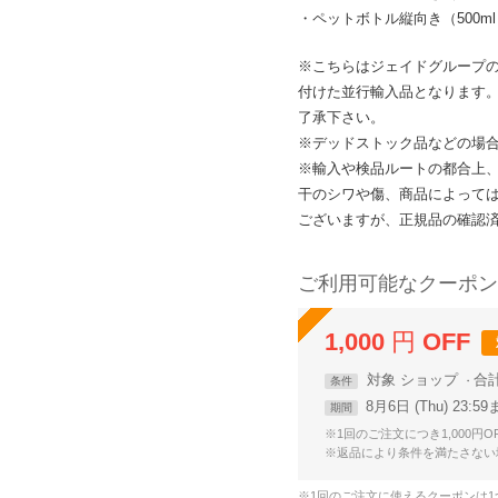
・ペットボトル縦向き（500m
※こちらはジェイドグループ
付けた並行輸入品となります
了承下さい。
※デッドストック品などの場
※輸入や検品ルートの都合上
干のシワや傷、商品によって
ございますが、正規品の確認
ご利用可能なクーポン
1,000
円
OFF
対象
ショップ
合
条件
8月6日 (Thu) 23:5
期間
※1回のご注文につき1,000円
※返品により条件を満たさない
※1回のご注文に使えるクーポンは