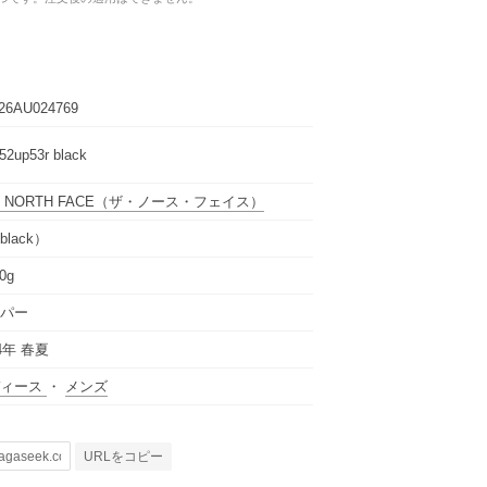
26AU024769
52up53r black
 NORTH FACE
（ザ・ノース・フェイス）
black）
0g
パー
24年 春夏
ディース
・
メンズ
URLをコピー