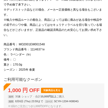
で予め御了承下さい。
※デッドストック品などの場合、メーカー正規価格と異なる場合もございま
す。
※輸入や検品ルートの都合上、商品によっては箱に痛みがある場合や検品中
の若干のシワや傷、商品によってはセキュリティラベルを切り取っている場
合などがございますが、正規品の確認済商品のため安心してお買い求め下さ
い。
商品番号
： MO2001EW001548
ブランド商品番号
： 1114637 lv
色
： ラベンダー（lv）
備考
： 〇
重さ
： 170.0g
シーズン
： 2025年 春夏
ご利用可能なクーポン
1,000
円
OFF
対象商品を見る
対象
ショップ
合計
10,000円以上
条件
8月6日 (Thu) 23:59まで
SCYH-1334-H0804G
期間
コード
※1回のご注文につき1,000円OFFになります。