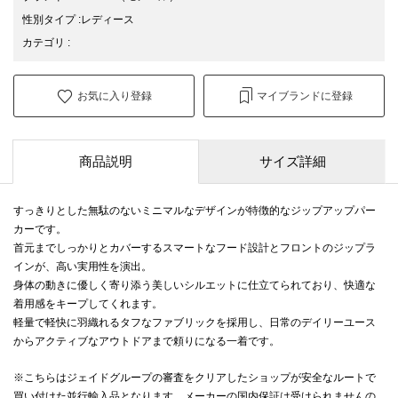
性別タイプ
:
レディース
カテゴリ
:
お気に入り登録
マイブランドに登録
商品説明
サイズ詳細
すっきりとした無駄のないミニマルなデザインが特徴的なジップアップパー
カーです。
首元までしっかりとカバーするスマートなフード設計とフロントのジップラ
インが、高い実用性を演出。
身体の動きに優しく寄り添う美しいシルエットに仕立てられており、快適な
着用感をキープしてくれます。
軽量で軽快に羽織れるタフなファブリックを採用し、日常のデイリーユース
からアクティブなアウトドアまで頼りになる一着です。
※こちらはジェイドグループの審査をクリアしたショップが安全なルートで
買い付けた並行輸入品となります。メーカーの国内保証は受けられませんの