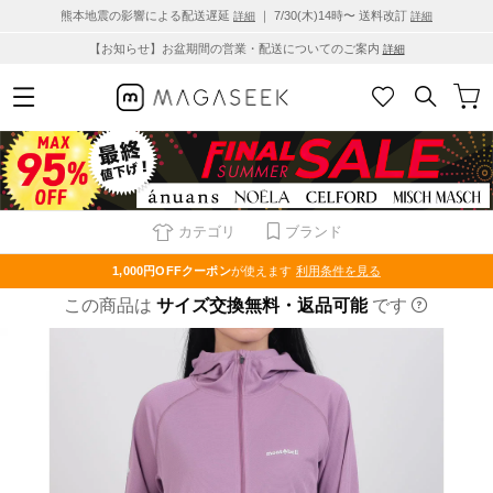
熊本地震の影響による配送遅延
｜ 7/30(木)14時〜 送料改訂
詳細
詳細
【お知らせ】お盆期間の営業・配送についてのご案内
詳細
カテゴリ
ブランド
1,000円OFF
クーポン
が使えます
利用条件を見る
この商品は
サイズ交換無料・返品可能
です