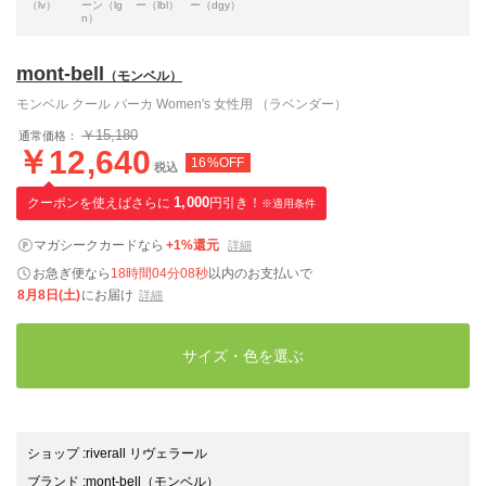
（lv）
ーン（lg
ー（lbl）
ー（dgy）
n）
mont-bell
（モンベル）
モンベル クール パーカ Women's 女性用 （ラベンダー）
￥15,180
通常価格：
￥12,640
16%OFF
税込
クーポンを使えばさらに
1,000
円引き！
※適用条件
マガシークカードなら
+1%還元
詳細
お急ぎ便なら
18時間04分07秒
以内
のお支払いで
8月8日(土)
にお届け
詳細
サイズ・色を選ぶ
ショップ
:
riverall リヴェラール
ブランド
:
mont-bell
（モンベル）