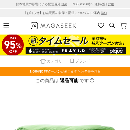
熊本地震の影響による配送遅延
｜ 7/30(木)14時〜 送料改訂
詳細
詳細
【お知らせ】お盆期間の営業・配送についてのご案内
詳細
カテゴリ
ブランド
1,000円OFF
クーポン
が使えます
利用条件を見る
この商品は
返品可能
です