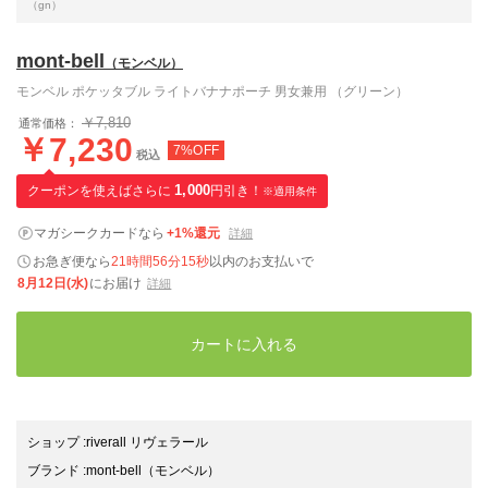
（gn）
mont-bell
（モンベル）
モンベル ポケッタブル ライトバナナポーチ 男女兼用 （グリーン）
￥7,810
通常価格：
￥7,230
7%OFF
税込
クーポンを使えばさらに
1,000
円引き！
※適用条件
マガシークカードなら
+1%還元
詳細
お急ぎ便なら
21時間56分14秒
以内
のお支払いで
8月12日(水)
にお届け
詳細
カートに入れる
ショップ
:
riverall リヴェラール
ブランド
:
mont-bell
（モンベル）