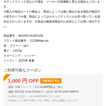
※デッドストック品などの場合、メーカー正規価格と異なる場合もございま
す。
※輸入や検品ルートの都合上、商品によっては箱に痛みがある場合や検品中
の若干のシワや傷、商品によってはセキュリティラベルを切り取っている場
合などがございますが、正規品の確認済商品のため安心してお買い求め下さ
い。
商品番号
： MO2001AU001195
ブランド商品番号
： 1123984gn gn
色
： グリーン（gn）
重さ
： 120.0g
クロージング
： ジッパー
シーズン
： 2025年 春夏
ご利用可能なクーポン
1,000
円
OFF
対象商品を見る
対象
ショップ
合計
10,000円以上
条件
8月11日 (Tue) 23:59まで
SCYH-1334-H0807G
期間
コード
※1回のご注文につき1,000円OFFになります。
※返品により条件を満たさない場合、割引は無効になります