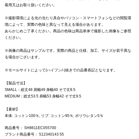
着用又はお取り扱いください。
※撮影環境による光の当たり具合やパソコン・スマートフォンなどの閲覧環
境によって、実際の色味と異なって見える場合があります。
あらかじめご了承ください。商品の色味は商品単体で撮影した画像をご参照
ください。
※画像の商品はサンプルです。実際の商品と仕様、加工、サイズが若干異な
る場合がございます。
※モールサイトによって(ハイフン/-)抜きでの品番表記となります。
【製品寸法】
SMALL：総丈48 肩幅49 身幅40 そで丈8.5
MEDIUM：総丈53.5 肩幅53 身幅42 そで丈9.5
【素材】
本体: コットン100％, リブ: コットン95％, ポリウレタン5％
商品番号
： SH8611EC055700
ブランド商品番号
： 512340143 55