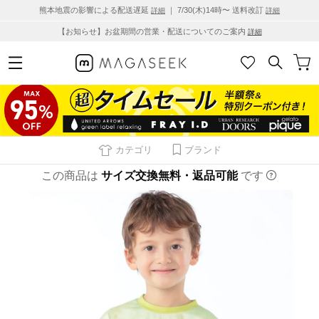
熊本地震の影響による配送遅延
｜ 7/30(木)14時〜 送料改訂
詳細
詳細
【お知らせ】お盆期間の営業・配送についてのご案内
詳細
カテゴリ
ブランド
この商品は
サイズ交換無料・返品可能
です