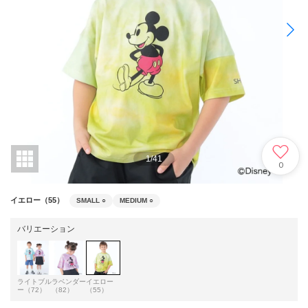
1
/
41
0
イエロー（55）
SMALL
○
MEDIUM
○
バリエーション
ライトブル
ラベンダー
イエロー
ー（72）
（82）
（55）