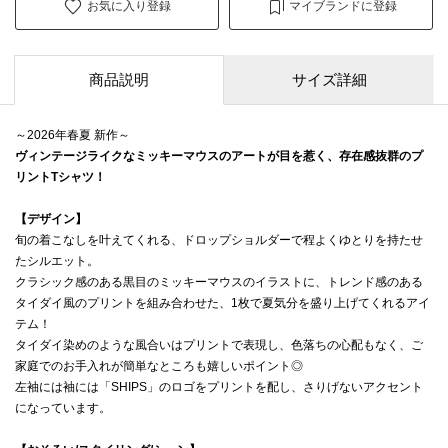
お気に入り登録
マイブランドに登録
商品説明
サイズ詳細
～2026年春夏 新作～
ヴィンテージライクなミッキーマウスのアートが目を惹く、存在感抜群のプ
リントTシャツ！
【デザイン】
旬の着こなしを叶えてくれる、ドロップショルダーで程よくゆとりを持たせ
たシルエット。
クラシック感のある黒目のミッキーマウスのイラストに、トレンド感のある
タイダイ風のプリントを組み合わせた、1枚で夏気分を盛り上げてくれるアイ
テム！
タイダイ染めのような風合いはプリントで表現し、色落ちの心配もなく、ご
家庭でのお手入れが簡単なところも嬉しいポイント◎
左袖には袖には「SHIPS」のロゴをプリントを配し、さりげないアクセント
になっています。