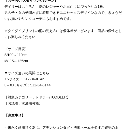
【おそろい/スタイリング/シーン】
デイリーはもちろん、夏のレジャーやお出かけにぴったりな1枚。
男の子・女の子問わずに着用できるユニセックスデザインなので、きょうだ
いお揃いやリンクコーデにもおすすめです。
※タイダイプリントの柄の見え方には個体差がございます。商品の個性とし
てお楽しみください。
〈サイズ目安〉
S/100～110cm
M/115～125cm
▼サイズ違いの展開はこちら
XSサイズ ：512-34-0142
L～XXLサイズ：512-34-0144
【対象カテゴリー：トドラー/TODDLER】
【お洗濯：洗濯機可能】
【注意事項】
※末永く愛用頂く為に、アテンションタグ・洗濯ネームを必ずご確認の上、