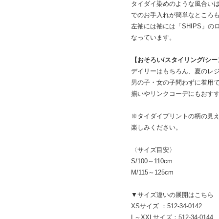
タイダイ染めのような風合い
でのお手入れが簡単なところ
左袖には袖には「SHIPS」
なっています。
【おそろい/スタイリング/シー
デイリーはもちろん、夏のレジ
男の子・女の子問わずに着用
揃いやリンクコーデにもおす
※タイダイプリントの柄の見
楽しみください。
〈サイズ目安〉
S/100～110cm
M/115～125cm
▼サイズ違いの展開はこちら
XSサイズ ：512-34-0142
L～XXLサイズ：512-34-0144