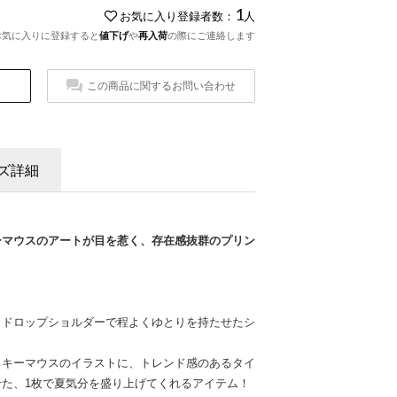
1
お気に入り登録者数：
人
お気に入りに登録すると
値下げ
や
再入荷
の際にご連絡します
この商品に関するお問い合わせ
ズ詳細
ーマウスのアートが目を惹く、存在感抜群のプリン
、ドロップショルダーで程よくゆとりを持たせたシ
ッキーマウスのイラストに、トレンド感のあるタイ
た、1枚で夏気分を盛り上げてくれるアイテム！