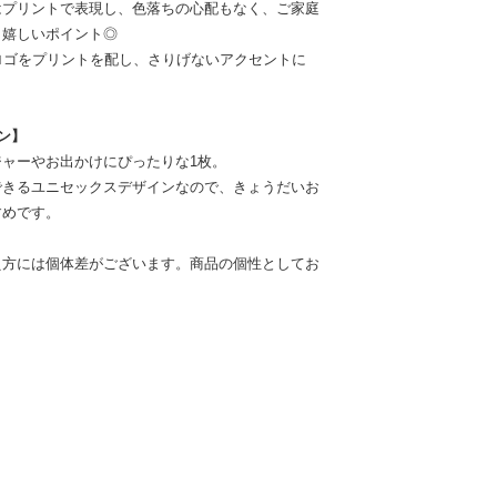
はプリントで表現し、色落ちの心配もなく、ご家庭
も嬉しいポイント◎
のロゴをプリントを配し、さりげないアクセントに
ン】
ャーやお出かけにぴったりな1枚。
できるユニセックスデザインなので、きょうだいお
すめです。
え方には個体差がございます。商品の個性としてお