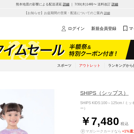
熊本地震の影響による配送遅延
詳細
｜ 7/30(木)14時〜 送料改訂
詳細
【お知らせ】お盆期間の営業・配送についてのご案内
詳細
ログイン
新規会員登録
マ
スポーツ
アウトレット
ランキングから
SHIPS
（シップス）
SHIPS KIDS:100～125cm
ー）
￥7,480
税込
マガシークカードなら
+1%還