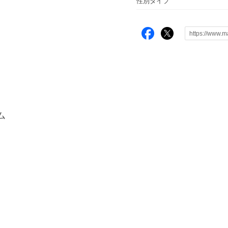
性別タイプ
ム