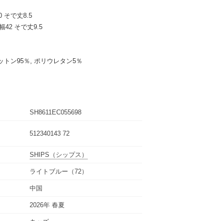
0 そで丈8.5
幅42 そで丈9.5
コットン95％, ポリウレタン5％
SH8611EC055698
512340143 72
SHIPS
（シップス）
ライトブルー（72）
中国
2026年 春夏