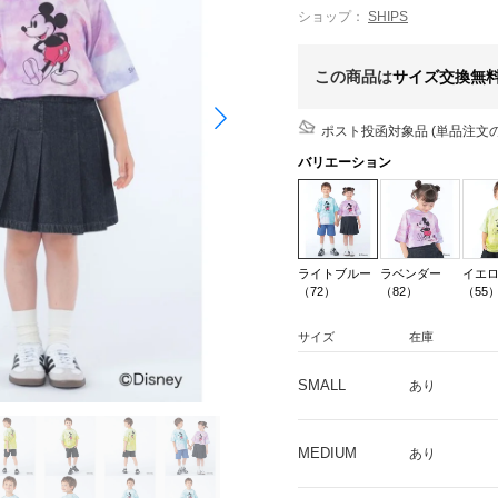
ショップ：
SHIPS
この商品は
サイズ交換無
ポスト投函対象品 (単品注文の
バリエーション
ライトブルー
ラベンダー
イエ
（72）
（82）
（55
サイズ
在庫
SMALL
あり
MEDIUM
あり