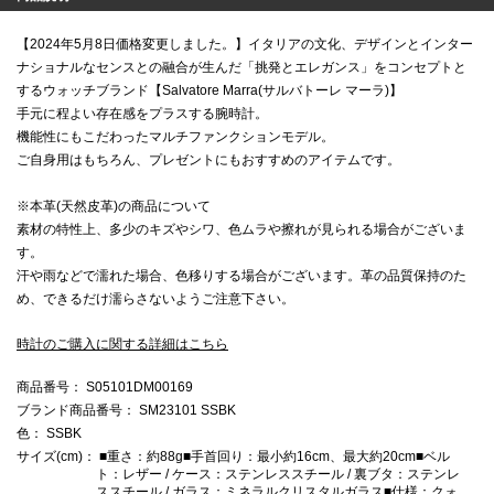
【2024年5月8日価格変更しました。】
イタリアの文化、デザインとインター
ナショナルなセンスとの融合が生んだ「挑発とエレガンス」をコンセプトと
するウォッチブランド【Salvatore Marra(サルバトーレ マーラ)】
手元に程よい存在感をプラスする腕時計。
機能性にもこだわったマルチファンクションモデル。
ご自身用はもちろん、プレゼントにもおすすめのアイテムです。
※本革(天然皮革)の商品について
素材の特性上、多少のキズやシワ、色ムラや擦れが見られる場合がございま
す。
汗や雨などで濡れた場合、色移りする場合がございます。革の品質保持のた
め、できるだけ濡らさないようご注意下さい。
時計のご購入に関する詳細はこちら
商品番号
： S05101DM00169
ブランド商品番号
： SM23101 SSBK
色
： SSBK
サイズ(cm)
： ■重さ：約88g■手首回り：最小約16cm、最大約20cm■ベル
ト：レザー / ケース：ステンレススチール / 裏ブタ：ステンレ
ススチール / ガラス：ミネラルクリスタルガラス■仕様：クォ