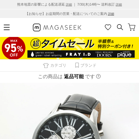
熊本地震の影響による配送遅延
｜ 7/30(木)14時〜 送料改訂
詳細
詳細
【お知らせ】お盆期間の営業・配送についてのご案内
詳細
カテゴリ
ブランド
この商品は
返品可能
です