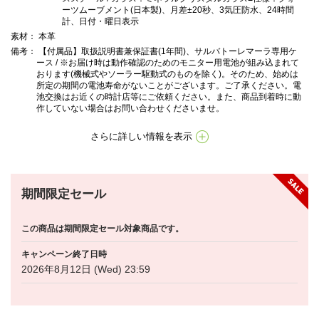
ーツムーブメント(日本製)、月差±20秒、3気圧防水、24時間
計、日付・曜日表示
素材
： 本革
備考
： 【付属品】取扱説明書兼保証書(1年間)、サルバトーレマーラ専用ケ
ース / ※お届け時は動作確認のためのモニター用電池が組み込まれて
おります(機械式やソーラー駆動式のものを除く)。そのため、始めは
所定の期間の電池寿命がないことがございます。ご了承ください。電
池交換はお近くの時計店等にご依頼ください。また、商品到着時に動
作していない場合はお問い合わせくださいませ。
さらに詳しい情報を表示
期間限定セール
この商品は期間限定セール対象商品です。
キャンペーン終了日時
2026年8月12日 (Wed) 23:59