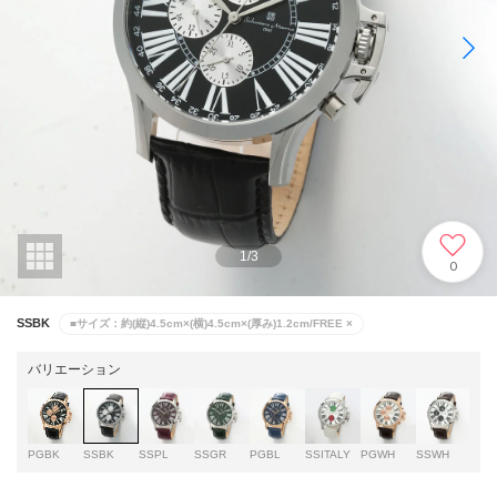
1
/
3
0
SSBK
■サイズ：約(縦)4.5cm×(横)4.5cm×(厚み)1.2cm/FREE
×
バリエーション
PGBK
SSBK
SSPL
SSGR
PGBL
SSITALY
PGWH
SSWH