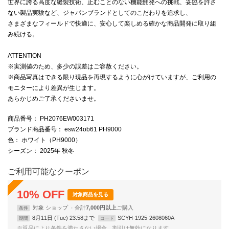
世界に誇る高度な縫製技術、止むことのない機能開発への挑戦、妥協を許さ
ない製品実験など、ジャパンブランドとしてのこだわりを追求し、
さまざまなフィールドで快適に、安心して楽しめる確かな商品開発に取り組
み続ける。
ATTENTION
※実測値のため、多少の誤差はご容赦ください。
※商品写真はできる限り現品を再現するように心がけていますが、ご利用の
モニターにより差異が生じます。
あらかじめご了承くださいませ。
商品番号
： PH2076EW003171
ブランド商品番号
： esw24ob61 PH9000
色
： ホワイト（PH9000）
シーズン
： 2025年 秋冬
ご利用可能なクーポン
10
%
OFF
対象商品を見る
対象
ショップ
合計
7,000円以上
条件
8月11日 (Tue) 23:58まで
SCYH-1925-2608060A
期間
コード
※返品により条件を満たさない場合、割引は無効になります