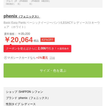
ブルー（P
（PH990
（PH900
H8200）
H6362）
0）
0）
phenix
（フェニックス）
Basic Easy Pants ベーシックイージーパンツ/LEGACY レディース/スキーウ
ェア （ホワイト）
￥35,200
通常価格：
￥20,064
43%OFF
税込
クーポンを使えばさらに
2,006
円引き！
※適用条件
マガシークカードなら
+1%還元
詳細
サイズ・色を選ぶ
ショップ
:
SHIFFON シフォン
ブランド
:
phenix
（フェニックス）
性別タイプ
:
レディース