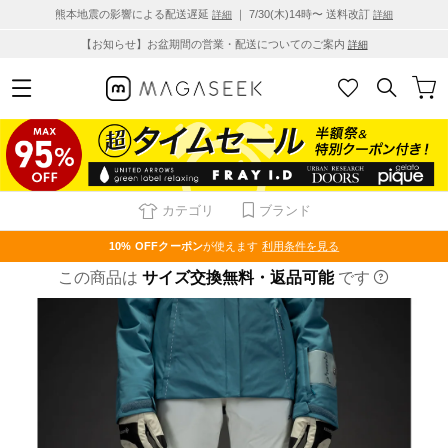
熊本地震の影響による配送遅延
｜ 7/30(木)14時〜 送料改訂
詳細
詳細
【お知らせ】お盆期間の営業・配送についてのご案内
詳細
カテゴリ
ブランド
10% OFF
クーポン
が使えます
利用条件を見る
この商品は
サイズ交換無料・返品可能
です