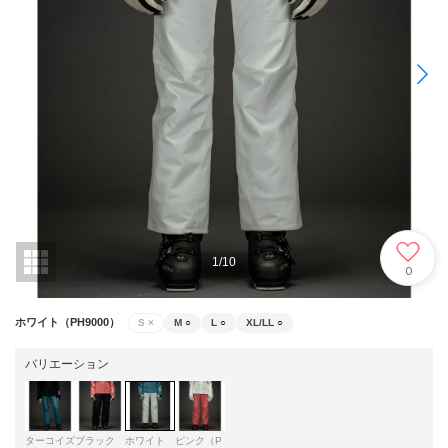
1
/
10
0
ホワイト（PH9000）
S
×
M
○
L
○
XL/LL
○
バリエーション
ターコイズ
ブラック
ホワイト
ピンク（P