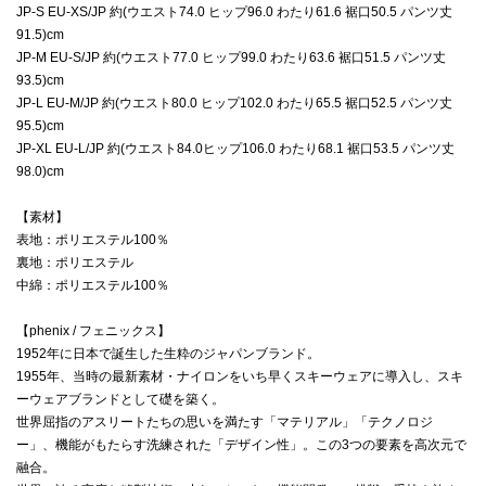
JP-S EU-XS/JP 約(ウエスト74.0 ヒップ96.0 わたり61.6 裾口50.5 パンツ丈
91.5)cm
JP-M EU-S/JP 約(ウエスト77.0 ヒップ99.0 わたり63.6 裾口51.5 パンツ丈
93.5)cm
JP-L EU-M/JP 約(ウエスト80.0 ヒップ102.0 わたり65.5 裾口52.5 パンツ丈
95.5)cm
JP-XL EU-L/JP 約(ウエスト84.0ヒップ106.0 わたり68.1 裾口53.5 パンツ丈
98.0)cm
【素材】
表地：ポリエステル100％
裏地：ポリエステル
中綿：ポリエステル100％
【phenix / フェニックス】
1952年に日本で誕生した生粋のジャパンブランド。
1955年、当時の最新素材・ナイロンをいち早くスキーウェアに導入し、スキ
ーウェアブランドとして礎を築く。
世界屈指のアスリートたちの思いを満たす「マテリアル」「テクノロジ
ー」、機能がもたらす洗練された「デザイン性」。この3つの要素を高次元で
融合。