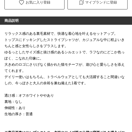
お気に入り登録
マイブランドに登録
商品説明
リラックス感のある裏毛素材で、快適な着心地を叶えるセットアップ。
トップスにドッキングしたストライプシャツが、カジュアルな中に程よいき
ちんと感と女性らしさをプラスします。
ゆるっとしたサイズ感と抜け感のあるシルエットで、ラフなのにどこか色っ
ぽく、こなれた印象に。
大きめのロゴにさりげなく描かれた猫モチーフが、遊び心と愛らしさを添え
てくれます。
デイリー使いはもちろん、トラベルウェアとしても大活躍すること間違いな
しの、今っぽさと大人の余裕を兼ね備えた1着です。
透け感：オフホワイトややあり
裏地：なし
伸縮性：あり
生地の厚さ：普通