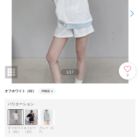
1
/
17
2
オフホワイト（02）
FREE
○
バリエーション
オフホワイ
ネイビー
グレー（1
ト（02）
（15）
7）