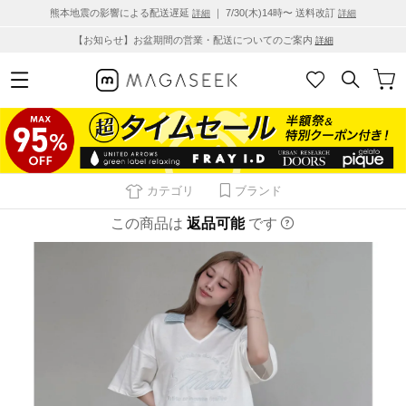
熊本地震の影響による配送遅延
｜ 7/30(木)14時〜 送料改訂
詳細
詳細
【お知らせ】お盆期間の営業・配送についてのご案内
詳細
カテゴリ
ブランド
この商品は
返品可能
です