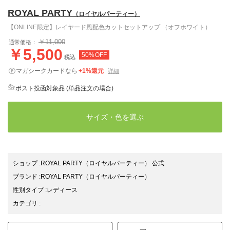
ROYAL PARTY
（ロイヤルパーティー）
【ONLINE限定】レイヤード風配色カットセットアップ （オフホワイト）
￥11,000
通常価格：
￥5,500
50%OFF
税込
マガシークカードなら
+1%還元
詳細
ポスト投函対象品 (単品注文の場合)
サイズ・色を選ぶ
ショップ
:
ROYAL PARTY（ロイヤルパーティー） 公式
ブランド
:
ROYAL PARTY
（ロイヤルパーティー）
性別タイプ
:
レディース
カテゴリ
: