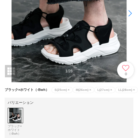
1
/
26
0
ブラック×ホワイト（-Bwh）
S(25cm)
×
M(26cm)
×
L(27cm)
×
LL(28cm)
×
バリエーション
ブラック×
ホワイト
（-Bwh）