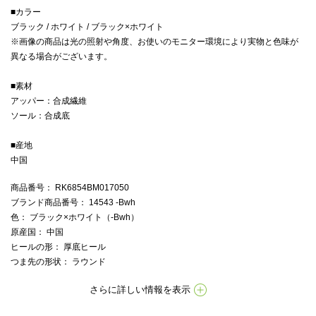
■カラー
ブラック / ホワイト / ブラック×ホワイト
※画像の商品は光の照射や角度、お使いのモニター環境により実物と色味が
異なる場合がございます。
■素材
アッパー：合成繊維
ソール：合成底
■産地
中国
商品番号
： RK6854BM017050
ブランド商品番号
： 14543 -Bwh
色
： ブラック×ホワイト（-Bwh）
原産国
： 中国
ヒールの形
： 厚底ヒール
つま先の形状
： ラウンド
さらに詳しい情報を表示