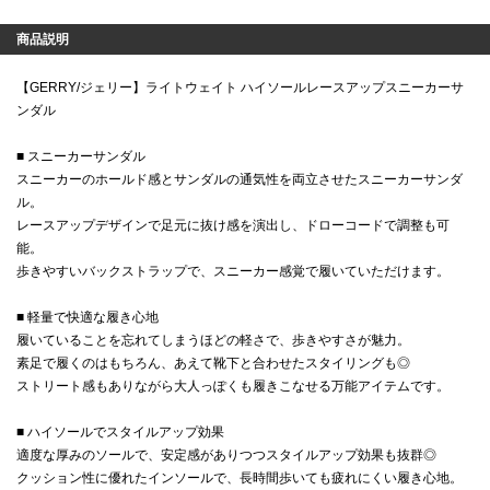
商品説明
【GERRY/ジェリー】ライトウェイト ハイソールレースアップスニーカーサ
ンダル
■ スニーカーサンダル
スニーカーのホールド感とサンダルの通気性を両立させたスニーカーサンダ
ル。
レースアップデザインで足元に抜け感を演出し、ドローコードで調整も可
能。
歩きやすいバックストラップで、スニーカー感覚で履いていただけます。
■ 軽量で快適な履き心地
履いていることを忘れてしまうほどの軽さで、歩きやすさが魅力。
素足で履くのはもちろん、あえて靴下と合わせたスタイリングも◎
ストリート感もありながら大人っぽくも履きこなせる万能アイテムです。
■ ハイソールでスタイルアップ効果
適度な厚みのソールで、安定感がありつつスタイルアップ効果も抜群◎
クッション性に優れたインソールで、長時間歩いても疲れにくい履き心地。