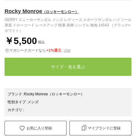
Rocky Monroe
（ロッキーモンロー）
GERRY スニーカーサンダル メンズ レディース スポーツサンダル ハイソール
厚底 ドローコード レースアップ 軽量 美脚 シンプル 無地 14543 （ブラック×
ホワイト）
￥5,500
税込
マガシークカードなら
+1%還元
詳細
サイズ・色を選ぶ
ブランド
:
Rocky Monroe
（ロッキーモンロー）
性別タイプ
:
メンズ
カテゴリ
:
お気に入り登録
マイブランドに登録