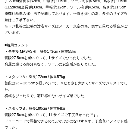
(L:27cm)全長:約32cm、甲幅:約11.5cm、ソール高:約4.5cm、高さ:約11.5cm
(LL:28cm)全長:約33cm、甲幅:約12cm、ソール高:約4.5cm、高さ:約11.5cm
※弊社基準の採寸法で記載しております。平置き採寸の為、多少のサイズ誤
差はご了承下さい。
※下げ札等に記載の対応サイズはメーカー規定の為、実寸と異なる場合がご
ざいます。
■着用コメント
・モデル MASASHI：身長173cm / 体重55kg
普段27.5cmを履いていて、Lサイズでぴったりでした。
窮屈に感じる部分もなく、ソールに安定感がありました。
・スタッフA：身長172cm / 体重57kg
普段は26～26.5cmを履いていて、Mだと少し大きくSサイズでジャストでし
た。
横幅もぴったりで、窮屈感のないサイズ感でした。
・スタッフB：身長180cm / 体重64kg
普段27.5cmを履いていて、LLサイズで丁度良かったです。
ドローコードで調整できるのでぶかぶかになりすぎず、丁度良いフィット感
でした。