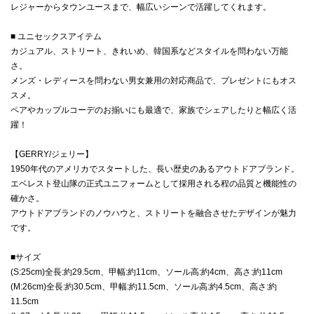
レジャーからタウンユースまで、幅広いシーンで活躍してくれます。
■ ユニセックスアイテム
カジュアル、ストリート、きれいめ、韓国系などスタイルを問わない万能
さ。
メンズ・レディースを問わない男女兼用の対応商品で、プレゼントにもオス
スメ。
ペアやカップルコーデのお揃いにも最適で、家族でシェアしたりと幅広く活
躍！
【GERRY/ジェリー】
1950年代のアメリカでスタートした、長い歴史のあるアウトドアブランド。
エベレスト登山隊の正式ユニフォームとして採用される程の品質と機能性の
確かさ。
アウトドアブランドのノウハウと、ストリートを融合させたデザインが魅力
です。
■サイズ
(S:25cm)全長:約29.5cm、甲幅:約11cm、ソール高:約4cm、高さ:約11cm
(M:26cm)全長:約30.5cm、甲幅:約11.5cm、ソール高:約4.5cm、高さ:約
11.5cm