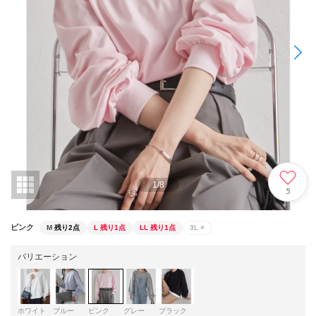
1
/
8
5
ピンク
M
残り2点
L
残り1点
LL
残り1点
3L
×
バリエーション
ホワイト
ブルー
ピンク
グレー
ブラック