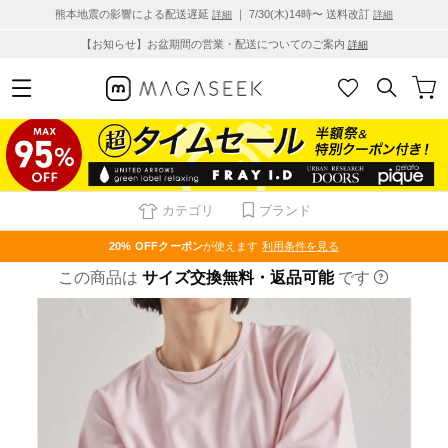
熊本地震の影響による配送遅延
｜ 7/30(木)14時〜 送料改訂
詳細
詳細
【お知らせ】お盆期間の営業・配送についてのご案内
詳細
カテゴリ
ブランド
20% OFF
クーポン
が使えます
利用条件を見る
この商品は
サイズ交換無料・返品可能
です