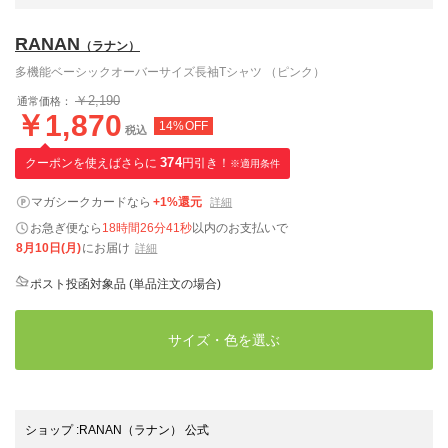
RANAN
（ラナン）
多機能ベーシックオーバーサイズ長袖Tシャツ （ピンク）
￥2,190
通常価格：
￥1,870
14%OFF
税込
クーポンを使えばさらに
374
円引き！
※適用条件
マガシークカードなら
+1%還元
詳細
お急ぎ便なら
18時間26分40秒
以内
のお支払いで
8月10日(月)
にお届け
詳細
ポスト投函対象品 (単品注文の場合)
サイズ・色を選ぶ
ショップ
:
RANAN（ラナン） 公式