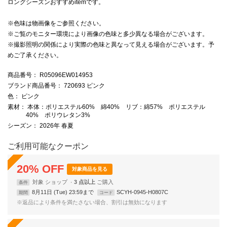
ロングシーズンおすすめitemです。
※色味は物画像をご参照ください。
※ご覧のモニター環境により画像の色味と多少異なる場合がございます。
※撮影照明の関係により実際の色味と異なって見える場合がございます。予
めご了承ください。
商品番号
： R05096EW014953
ブランド商品番号
： 720693 ピンク
色
： ピンク
素材
： 本体：ポリエステル60% 綿40% リブ：綿57% ポリエステル
40% ポリウレタン3%
シーズン
： 2026年 春夏
ご利用可能なクーポン
20
%
OFF
対象商品を見る
対象
ショップ
3 点以上
条件
8月11日 (Tue) 23:59まで
SCYH-0945-H0807C
期間
コード
※返品により条件を満たさない場合、割引は無効になります