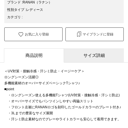
ブランド
:
RANAN
（ラナン）
性別タイプ
:
レディース
カテゴリ
:
お気に入り登録
マイブランドに登録
商品説明
サイズ詳細
＜UV対策・接触冷感・汗シミ防止・イージーケア＞
ロングシーズン活躍◎
多機能素材のオーバーサイズベーシックTシャツ♪
■point
・ロングシーズン使える多機能Tシャツ(UV対策・接触冷感・汗シミ防止)
・オーバーサイズでもパンツインしやすい両脇スリット
・フロント左裾にRANANロゴを刻印したゴールドカラーのプレート付き♪
・3Lまでの豊富なサイズ展開
・汗シミ防止素材なのでグレーやライトカラーも安心して着用できます。