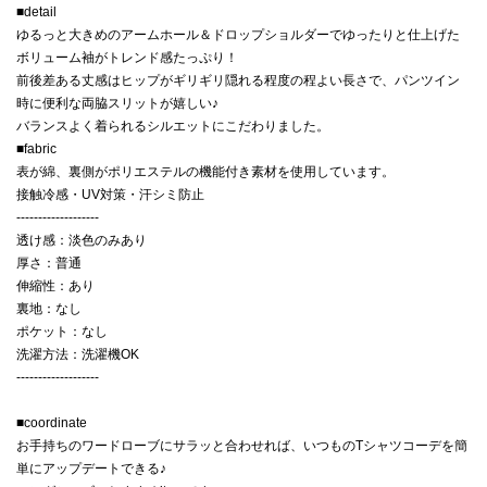
■detail
ゆるっと大きめのアームホール＆ドロップショルダーでゆったりと仕上げた
ボリューム袖がトレンド感たっぷり！
前後差ある丈感はヒップがギリギリ隠れる程度の程よい長さで、パンツイン
時に便利な両脇スリットが嬉しい♪
バランスよく着られるシルエットにこだわりました。
■fabric
表が綿、裏側がポリエステルの機能付き素材を使用しています。
接触冷感・UV対策・汗シミ防止
-------------------
透け感：淡色のみあり
厚さ：普通
伸縮性：あり
裏地：なし
ポケット：なし
洗濯方法：洗濯機OK
-------------------
■coordinate
お手持ちのワードローブにサラッと合わせれば、いつものTシャツコーデを簡
単にアップデートできる♪