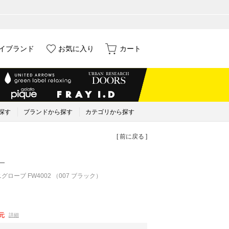
イブランド
お気に入り
カート
探す
ブランドから探す
カテゴリから探す
[ 前に戻る ]
）
グローブ FW4002 （007 ブラック）
元
詳細