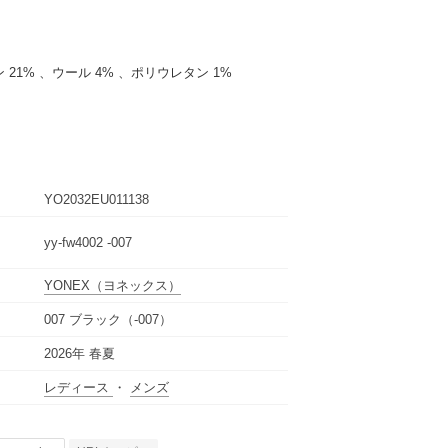
ン 21% 、ウール 4% 、ポリウレタン 1%
YO2032EU011138
yy-fw4002 -007
YONEX
（ヨネックス）
007 ブラック（-007）
2026年 春夏
レディース
・
メンズ