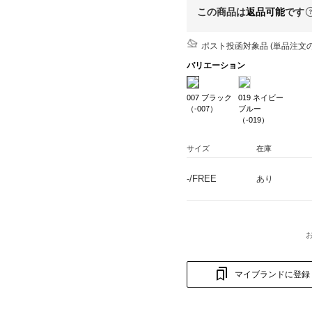
この商品は
返品可能
です
ポスト投函対象品 (単品注文の
バリエーション
007 ブラック
019 ネイビー
（-007）
ブルー
（-019）
サイズ
在庫
-/FREE
あり
マイブランドに登録