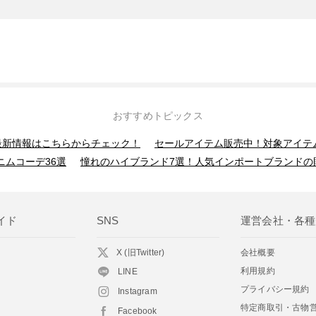
おすすめトピックス
】最新情報はこちらからチェック！
セールアイテム販売中！対象アイテ
ニムコーデ36選
憧れのハイブランド7選！人気インポートブランドの
イド
SNS
運営会社・各種
X (旧Twitter)
会社概要
利用規約
LINE
プライバシー規約
Instagram
特定商取引・古物
Facebook