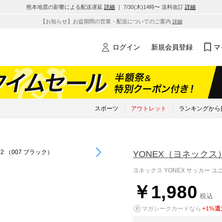
熊本地震の影響による配送遅延
詳細
｜ 7/30(木)14時〜 送料改訂
詳細
【お知らせ】お盆期間の営業・配送についてのご案内
詳細
ログイン
新規会員登録
マ
スポーツ
アウトレット
ランキングから
YONEX
（ヨネックス
ヨネックス YONEX サッカー ユニ
￥1,980
税込
マガシークカードなら
+1%還