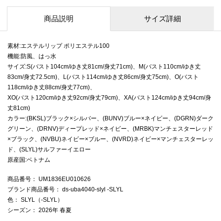
商品説明
サイズ詳細
素材:エステルリップ ポリエステル100
機能:防風、はっ水
サイズ:S(バスト104cm/ゆき丈81cm/身丈71cm)、M(バスト110cm/ゆき丈
83cm/身丈72.5cm)、L(バスト114cm/ゆき丈86cm/身丈75cm)、O(バスト
118cm/ゆき丈88cm/身丈77cm)、
XO(バスト120cm/ゆき丈92cm/身丈79cm)、XA(バスト124cm/ゆき丈94cm/身
丈81cm)
カラー:(BKSL)ブラック×シルバー、(BUNV)ブルー×ネイビー、(DGRN)ダーク
グリーン、(DRNV)ディープレッド×ネイビー、(MRBK)マンチェスターレッド
×ブラック、(NVBU)ネイビー×ブルー、(NVRD)ネイビー×マンチェスターレッ
ド、(SLYL)サルファーイエロー
原産国:ベトナム
商品番号
： UM1836EU010626
ブランド商品番号
： ds-uba4040-slyl -SLYL
色
： SLYL（-SLYL）
シーズン
： 2026年 春夏