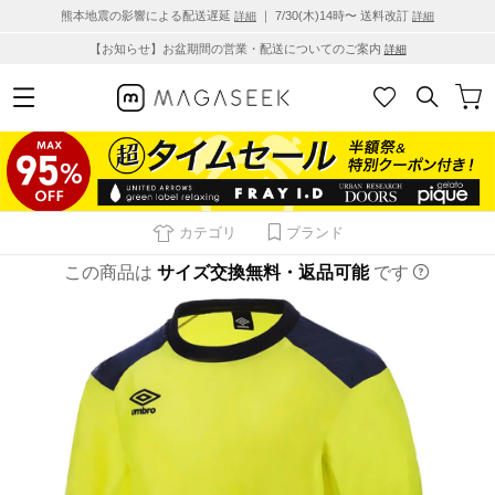
熊本地震の影響による配送遅延
｜ 7/30(木)14時〜 送料改訂
詳細
詳細
【お知らせ】お盆期間の営業・配送についてのご案内
詳細
カテゴリ
ブランド
この商品は
サイズ交換無料・返品可能
です