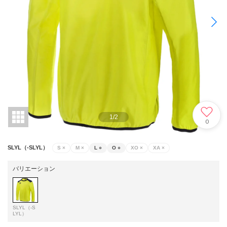
1
/
2
0
SLYL（-SLYL）
S
×
M
×
L
○
O
○
XO
×
XA
×
バリエーション
SLYL（-S
LYL）