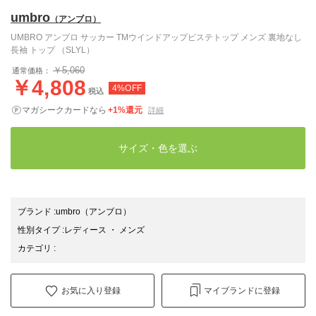
umbro
（アンブロ）
UMBRO アンブロ サッカー TMウインドアップピステトップ メンズ 裏地なし
長袖 トップ （SLYL）
￥5,060
通常価格：
￥4,808
4%OFF
税込
マガシークカードなら
+1%還元
詳細
サイズ・色を選ぶ
ブランド
:
umbro
（アンブロ）
性別タイプ
:
レディース
・
メンズ
カテゴリ
:
お気に入り登録
マイブランドに登録