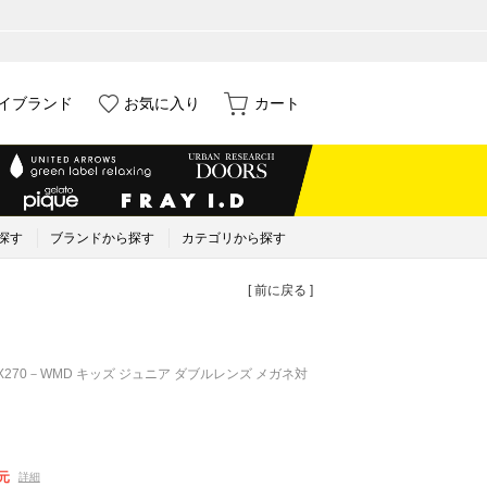
イブランド
お気に入り
カート
探す
ブランドから探す
カテゴリから探す
[ 前に戻る ]
AX270－WMD キッズ ジュニア ダブルレンズ メガネ対
元
詳細