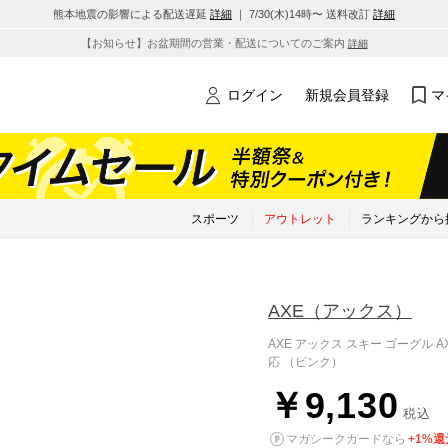
熊本地震の影響による配送遅延
詳細
｜ 7/30(木)14時〜 送料改訂
詳細
【お知らせ】お盆期間の営業・配送についてのご案内
詳細
ログイン
新規会員登録
マ
スポーツ
アウトレット
ランキングから
AXE
（アックス）
AXE アックス スキー ゴーグル 
応 （ピンク）
￥9,130
税込
マガシークカードなら
+1%還