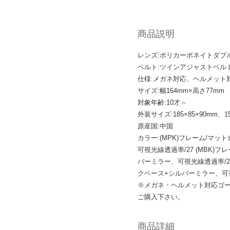
商品説明
レンズ:ポリカーボネイトダブ
ベルト:ツインアジャストベル
仕様:メガネ対応、ヘルメット
サイズ:幅164mm×高さ77mm
対象年齢:10才～
外装サイズ:185×85×90mm、15
原産国:中国
カラー:(MPK)フレーム/マ
可視光線透過率/27 (MBK)
バーミラー、可視光線透過率/27
クベース+シルバーミラー、可視
※メガネ・ヘルメット対応ゴ
ご購入下さい。
商品詳細