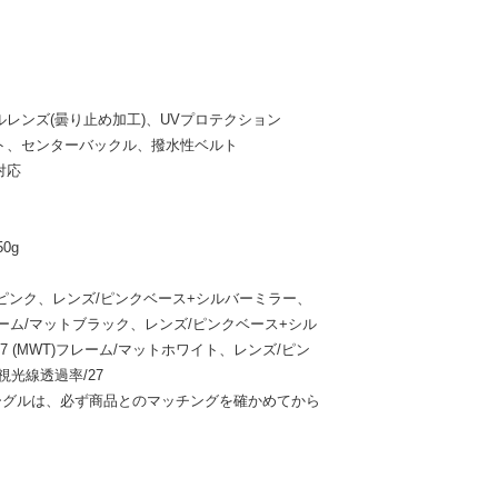
ルレンズ(曇り止め加工)、UVプロテクション
ト、センターバックル、撥水性ベルト
対応
0g
ットピンク、レンズ/ピンクベース+シルバーミラー、
フレーム/マットブラック、レンズ/ピンクベース+シル
 (MWT)フレーム/マットホワイト、レンズ/ピン
光線透過率/27
ーグルは、必ず商品とのマッチングを確かめてから