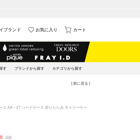
イブランド
お気に入り
カート
探す
ブランドから探す
カテゴリから探す
[ 前に戻る ]
ース AX－27 ハードケース 折りたたみ キャリーケー
元
詳細