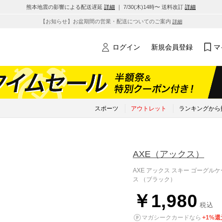
熊本地震の影響による配送遅延
詳細
｜ 7/30(木)14時〜 送料改訂
詳細
【お知らせ】お盆期間の営業・配送についてのご案内
詳細
ログイン
新規会員登録
マ
スポーツ
アウトレット
ランキングから
AXE
（アックス）
AXE アックス スキー ゴーグルケ
ス （ブラック）
￥1,980
税込
マガシークカードなら
+1%還