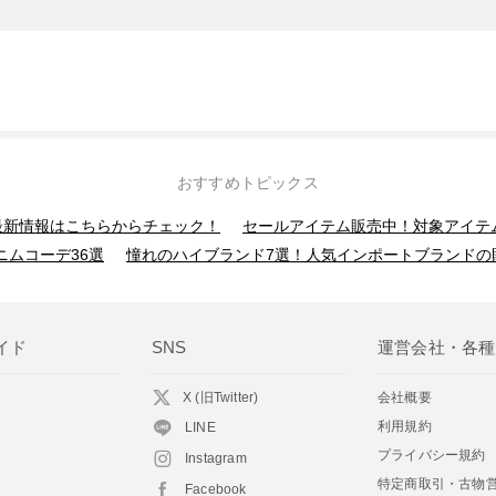
おすすめトピックス
】最新情報はこちらからチェック！
セールアイテム販売中！対象アイテ
ニムコーデ36選
憧れのハイブランド7選！人気インポートブランドの
イド
SNS
運営会社・各種
X (旧Twitter)
会社概要
利用規約
LINE
プライバシー規約
Instagram
特定商取引・古物
Facebook