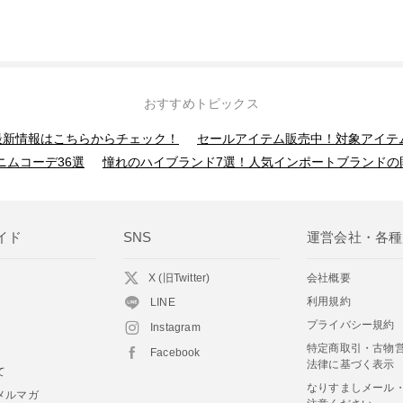
おすすめトピックス
】最新情報はこちらからチェック！
セールアイテム販売中！対象アイテ
ニムコーデ36選
憧れのハイブランド7選！人気インポートブランドの
イド
SNS
運営会社・各種
X (旧Twitter)
会社概要
利用規約
LINE
プライバシー規約
Instagram
特定商取引・古物
Facebook
法律に基づく表示
て
なりすましメール
メルマガ