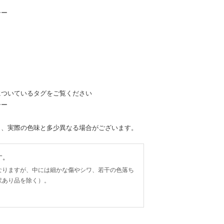
ーー
についているタグをご覧ください
ーー
り、実際の色味と多少異なる場合がございます。
す。
なりますが、中には細かな傷やシワ、若干の色落ち
訳あり品を除く）。