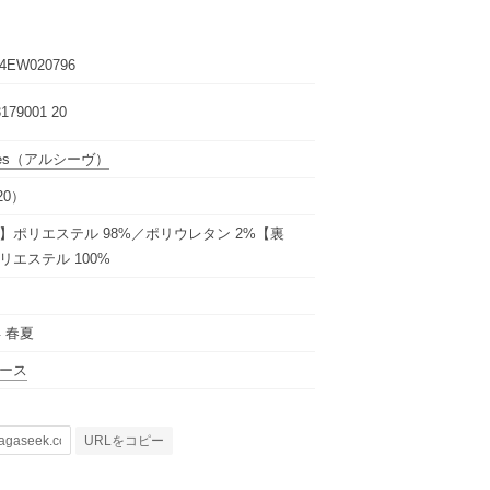
4EW020796
3179001 20
es
（アルシーヴ）
20）
】ポリエステル 98%／ポリウレタン 2%【裏
リエステル 100%
年 春夏
ース
URLをコピー