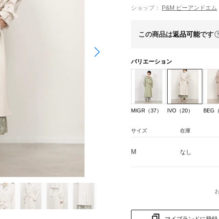
ショップ：
P&M ピーアンドエム
この商品は
返品可能
です
バリエーション
MIGR（37）
IVO（20）
BEG
サイズ
在庫
M
なし
マイブランドに登録