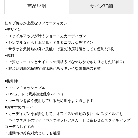
商品説明
サイズ詳細
細リブ編みが上品なリブカーディガン
■デザイン
・スタイルアップが叶うショート丈カーディガン
・シンプルながらも上品見えするミニマルなデザイン
・サラッと気持ちの良い肌触りで夏の冷房対策としても便利な1枚
■素材
・上質なレーヨンとナイロンの混紡糸でなめらかでさらりとした肌触りに
・程よい肉感の編地で清涼感がありキレイな表面感の素材
■機能性
・マシンウォッシャブル
・UVカット（紫外線遮蔽率97.1%）
・レーヨンを多く使用しているため風をよく通します
■おすすめコーデ
・カーディガンを肩掛けして、オフィスや通勤のきれいめスタイルにも
・ハイウエストのワイドパンツやフレアスカートと合わせたスタイルアップ
コーデもおすすめ
・通勤時の冷房対策としても活躍