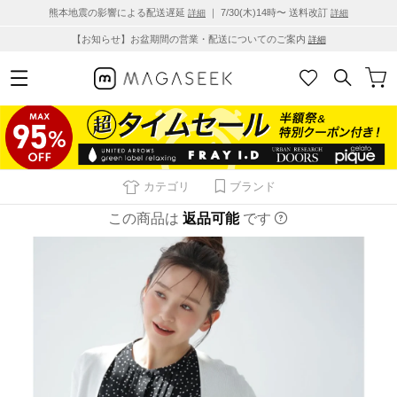
熊本地震の影響による配送遅延
｜ 7/30(木)14時〜 送料改訂
詳細
詳細
【お知らせ】お盆期間の営業・配送についてのご案内
詳細
カテゴリ
ブランド
この商品は
返品可能
です