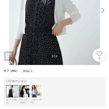
1
/
19
0
オフ（001）
XL/LL
○
バリエーション
オフ（00
ブラック
ブルー（0
1）
（005）
72）