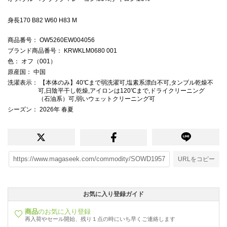
身長170 B82 W60 H83 M
商品番号
： OW5260EW004056
ブランド商品番号
： KRWKLM0680 001
色
： オフ（001）
原産国
： 中国
洗濯表示
： 【本体のみ】40℃まで弱洗濯可,塩素系漂白不可,タンブル乾燥不
可,日陰平干し乾燥,アイロンは120℃まで,ドライクリーニング
（石油系）可,弱いウェットクリーニング可
シーズン
： 2026年 春夏
URLをコピー
お気に入り登録ガイド
商品
のお気に入り登録
再入荷やセール開始、残り１点の時にいち早くご連絡します