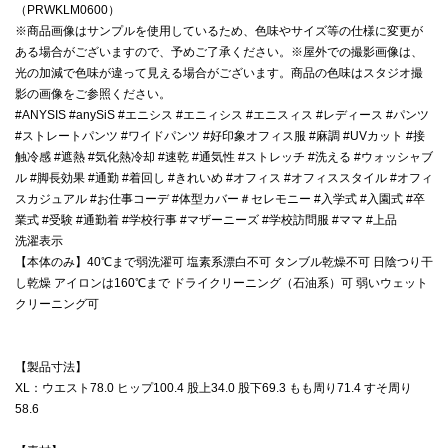
（PRWKLM0600）
※商品画像はサンプルを使用しているため、色味やサイズ等の仕様に変更が
ある場合がございますので、予めご了承ください。※屋外での撮影画像は、
光の加減で色味が違って見える場合がございます。商品の色味はスタジオ撮
影の画像をご参照ください。
#ANYSIS #anySiS #エニシス #エニィシス #エニスィス #レディース #パンツ
#ストレートパンツ #ワイドパンツ #好印象オフィス服 #麻調 #UVカット #接
触冷感 #遮熱 #気化熱冷却 #速乾 #通気性 #ストレッチ #洗える #ウォッシャブ
ル #脚長効果 #通勤 #着回し #きれいめ #オフィス #オフィススタイル #オフィ
スカジュアル #お仕事コーデ #体型カバー＃セレモニー #入学式 #入園式 #卒
業式 #受験 #通勤着 #学校行事 #マザーニーズ #学校訪問服 #ママ #上品
洗濯表示
【本体のみ】40℃まで弱洗濯可 塩素系漂白不可 タンブル乾燥不可 日陰つり干
し乾燥 アイロンは160℃まで ドライクリーニング（石油系）可 弱いウェット
クリーニング可
【製品寸法】
XL：ウエスト78.0 ヒップ100.4 股上34.0 股下69.3 もも周り71.4 すそ周り
58.6