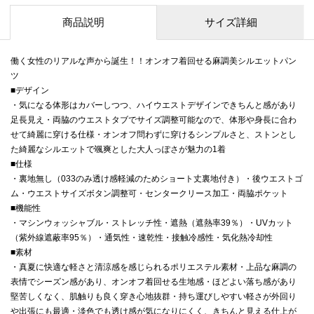
商品説明
サイズ詳細
働く女性のリアルな声から誕生！！オンオフ着回せる麻調美シルエットパン
ツ
■デザイン
・気になる体形はカバーしつつ、ハイウエストデザインできちんと感があり
足長見え・両脇のウエストタブでサイズ調整可能なので、体形や身長に合わ
せて綺麗に穿ける仕様・オンオフ問わずに穿けるシンプルさと、ストンとし
た綺麗なシルエットで颯爽とした大人っぽさが魅力の1着
■仕様
・裏地無し（033のみ透け感軽減のためショート丈裏地付き）・後ウエストゴ
ム・ウエストサイズボタン調整可・センタークリース加工・両脇ポケット
■機能性
・マシンウォッシャブル・ストレッチ性・遮熱（遮熱率39％）・UVカット
（紫外線遮蔽率95％）・通気性・速乾性・接触冷感性・気化熱冷却性
■素材
・真夏に快適な軽さと清涼感を感じられるポリエステル素材・上品な麻調の
表情でシーズン感があり、オンオフ着回せる生地感・ほどよい落ち感があり
堅苦しくなく、肌触りも良く穿き心地抜群・持ち運びしやすい軽さが外回り
や出張にも最適・淡色でも透け感が気になりにくく、きちんと見える仕上が