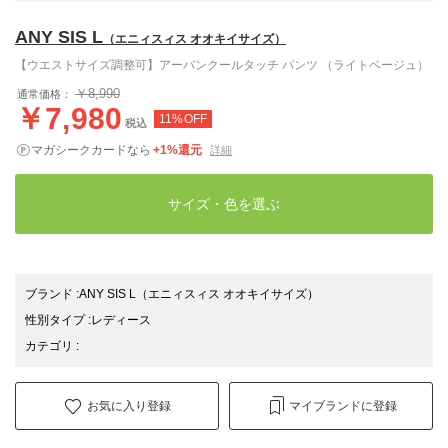
ANY SIS L
（エニィスィス オオキイサイズ）
【ウエストサイズ調整可】アーバンクールタッチ パンツ （ライトベージュ）
￥8,990
通常価格：
￥7,980
11%OFF
税込
マガシークカードなら
+1%還元
詳細
サイズ・色を選ぶ
ブランド
:
ANY SIS L
（エニィスィス オオキイサイズ）
性別タイプ
:
レディース
カテゴリ
:
お気に入り登録
マイブランドに登録