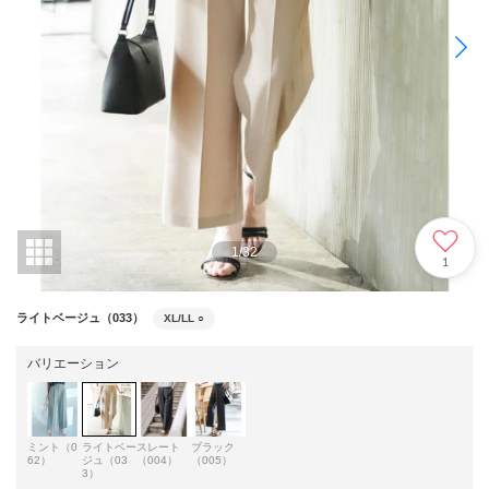
1
/
32
1
ライトベージュ（033）
XL/LL
○
バリエーション
ミント（0
ライトベー
スレート
ブラック
62）
ジュ（03
（004）
（005）
3）