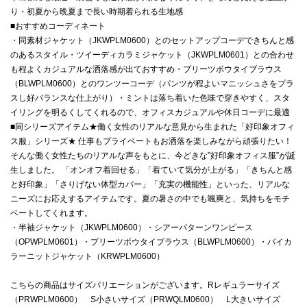
り・初夏から晩夏まで長い時期着られる生地感
■おすすめコーディネート
・同素材ジャケット（JKWPLM0600）とのセットアップコーデできちんと感
のあるスタイル・ツイーディカラミジャケット（JKWPLM0601）との合わせ
も程よくカジュアルな洒落感が出ておすすめ・プリーツボウタイブラウス
（BLWPLM0600）とのワンツーコーデ（パンツが程よいマニッシュさをプラ
スし好バランスな仕上がり）・ミントは落ち着いた色味で穿きやすく、スタ
イリングを明るくしてくれるので、オフィスカジュアルや休日コーデに最適
■同シリーズアイテム★働く女性のリアルな意見から生まれた「好印象オフィ
ス服」シリーズ★ 仕事もプライベートもお洒落を楽しみながら頑張りたい！
そんな働く女性たちのリアルな声をもとに、今どきな”好印象オフィス服”が誕
生しました。 「オンオフ着回せる」「着ていて気分が上がる」「きちんと感
と好印象」「さりげない体型カバー」「充実の機能性」といった、リアルな
ニーズにお応えするアイテムです。夏の暑さの中でも颯爽と、気持ちをモチ
ベートしてくれます。
・半袖ジャケット（JKWPLM0600）・シアーパターンワンピース
（OPWPLM0601）・プリーツボウタイブラウス（BLWPLM0600）・バイカ
ラーニットジャケット（KRWPLM0600）
こちらの商品はサイズバリエーションがございます。Rレギュラーサイズ
（PRWPLM0600） S小さいサイズ（PRWQLM0600） L大きいサイズ