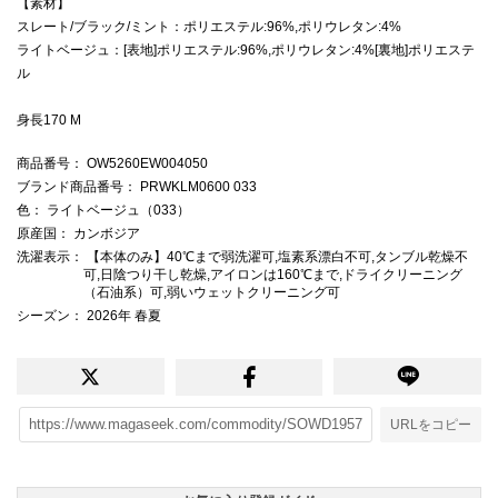
【素材】
スレート/ブラック/ミント：ポリエステル:96%,ポリウレタン:4%
ライトベージュ：[表地]ポリエステル:96%,ポリウレタン:4%[裏地]ポリエステ
ル
身長170 M
商品番号
： OW5260EW004050
ブランド商品番号
： PRWKLM0600 033
色
： ライトベージュ（033）
原産国
： カンボジア
洗濯表示
： 【本体のみ】40℃まで弱洗濯可,塩素系漂白不可,タンブル乾燥不
可,日陰つり干し乾燥,アイロンは160℃まで,ドライクリーニング
（石油系）可,弱いウェットクリーニング可
シーズン
： 2026年 春夏
URLをコピー