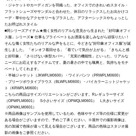
・ジャケットやカーディガンを羽織った、オフィスでのきれいめスタイル・
フラットシューズやサンダルと合わせた、休日のリラックスしたお出かけコ
ーデ・華やかなアクセサリーをプラスした、アフターシックスやちょっとし
たお呼ばれスタイル
■同シリーズアイテム★働く女性のリアルな意見から生まれた「好印象オフィ
ス服」シリーズ★ 仕事もプライベートもお洒落を楽しみながら頑張りたい！
そんな働く女性たちのリアルな声をもとに、今どきな”好印象オフィス服”が誕
生しました。 「オンオフ着回せる」「着ていて気分が上がる」「きちんと感
と好印象」「さりげない体型カバー」「充実の機能性」といった、リアルな
ニーズにお応えするアイテムです。夏の暑さの中でも颯爽と、気持ちをモチ
ベートしてくれます。
・半袖ジャケット（JKWPLM0600）・ワイドパンツ（PRWPLM0600）
・プリーツボウタイブラウス（BLWPLM0600）・バイカラーニットジャケッ
ト（KRWPLM0600）
こちらの商品はサイズバリエーションがございます。Rレギュラーサイズ
（OPWPLM0601） S小さいサイズ（OPWQLM0601） L大きいサイズ
（OPWKLM0601）
※商品画像はサンプルを使用しているため、色味やサイズ等の仕様に変更が
ある場合がございますので、予めご了承ください。※屋外での撮影画像は、
光の加減で色味が違って見える場合がございます。商品の色味はスタジオ撮
影の画像をご参照ください。