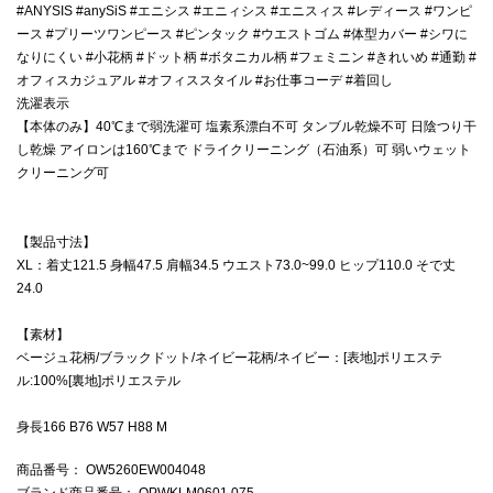
#ANYSIS #anySiS #エニシス #エニィシス #エニスィス #レディース #ワンピ
ース #プリーツワンピース #ピンタック #ウエストゴム #体型カバー #シワに
なりにくい #小花柄 #ドット柄 #ボタニカル柄 #フェミニン #きれいめ #通勤 #
オフィスカジュアル #オフィススタイル #お仕事コーデ #着回し
洗濯表示
【本体のみ】40℃まで弱洗濯可 塩素系漂白不可 タンブル乾燥不可 日陰つり干
し乾燥 アイロンは160℃まで ドライクリーニング（石油系）可 弱いウェット
クリーニング可
【製品寸法】
XL：着丈121.5 身幅47.5 肩幅34.5 ウエスト73.0~99.0 ヒップ110.0 そで丈
24.0
【素材】
ベージュ花柄/ブラックドット/ネイビー花柄/ネイビー：[表地]ポリエステ
ル:100%[裏地]ポリエステル
身長166 B76 W57 H88 M
商品番号
： OW5260EW004048
ブランド商品番号
： OPWKLM0601 075