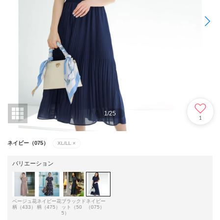
1
/
25
1
ネイビー（075）
XL/LL
×
バリエーション
ベージュ花
ネイビー花
ブラックド
ネイビー
柄（433）
柄（475）
ット（50
（075）
5）