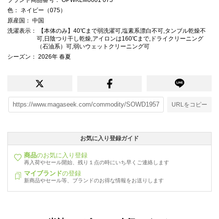
色
： ネイビー（075）
原産国
： 中国
洗濯表示
： 【本体のみ】40℃まで弱洗濯可,塩素系漂白不可,タンブル乾燥不
可,日陰つり干し乾燥,アイロンは160℃まで,ドライクリーニング
（石油系）可,弱いウェットクリーニング可
シーズン
： 2026年 春夏
URLをコピー
お気に入り登録ガイド
商品
のお気に入り登録
再入荷やセール開始、残り１点の時にいち早くご連絡します
マイブランド
の登録
新商品やセール等、ブランドのお得な情報をお送りします