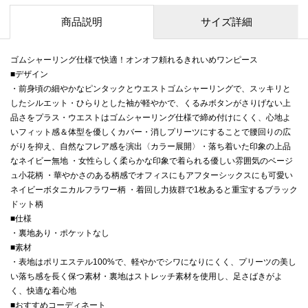
商品説明
サイズ詳細
ゴムシャーリング仕様で快適！オンオフ頼れるきれいめワンピース
■デザイン
・前身頃の細やかなピンタックとウエストゴムシャーリングで、スッキリと
したシルエット・ひらりとした袖が軽やかで、くるみボタンがさりげない上
品さをプラス・ウエストはゴムシャーリング仕様で締め付けにくく、心地よ
いフィット感＆体型を優しくカバー・消しプリーツにすることで腰回りの広
がりを抑え、自然なフレア感を演出〈カラー展開〉・落ち着いた印象の上品
なネイビー無地 ・女性らしく柔らかな印象で着られる優しい雰囲気のベージ
ュ小花柄 ・華やかさのある柄感でオフィスにもアフターシックスにも可愛い
ネイビーボタニカルフラワー柄 ・着回し力抜群で1枚あると重宝するブラック
ドット柄
■仕様
・裏地あり・ポケットなし
■素材
・表地はポリエステル100%で、軽やかでシワになりにくく、プリーツの美し
い落ち感を長く保つ素材・裏地はストレッチ素材を使用し、足さばきがよ
く、快適な着心地
■おすすめコーディネート