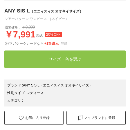
ANY SIS L
（エニィスィス オオキイサイズ）
シアーパターン ワンピース （ネイビー）
￥9,990
通常価格：
￥7,991
20%OFF
税込
マガシークカードなら
+1%還元
詳細
サイズ・色を選ぶ
ブランド
:
ANY SIS L
（エニィスィス オオキイサイズ）
性別タイプ
:
レディース
カテゴリ
:
お気に入り登録
マイブランドに登録