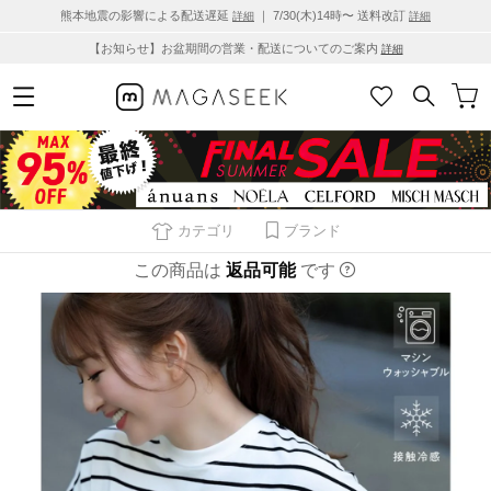
熊本地震の影響による配送遅延
｜ 7/30(木)14時〜 送料改訂
詳細
詳細
【お知らせ】お盆期間の営業・配送についてのご案内
詳細
カテゴリ
ブランド
この商品は
返品可能
です