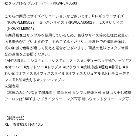
裾タックゆる プルオーバー（KKWPLM0503）
こちらの商品はサイズバリエーションがございます。Rレギュラーサイズ
（KKWPLM0502） S小さいサイズ（KKWQLM0502） L大きいサイズ
（KKWKLM0502）
※商品画像はサンプルを使用しているため、色味やサイズ等の仕様に変更が
ある場合がございますので、予めご了承ください。※屋外での撮影画像は、
光の加減で色味が違って見える場合がございます。商品の色味はスタジオ撮
影の画像をご参照ください。
#ANYSIS #エニシス #エニィシス #エニスィス #レディース #半袖Tシャツ #プ
ルオーバー #カットソー #トップス #ブラウス #接触冷感 #通勤 #着回し #き
れいめ #オフィス #オフィススタイル #オフィスカジュアル #お仕事コーデ #
ママ #上品 #洗える #ウォッシャブル
洗濯表示
【本体のみ】40℃まで弱洗濯可 漂白不可 タンブル乾燥不可 日陰つり干し乾燥
アイロンは160℃まで ドライクリーニング不可 弱いウェットクリーニング可
【製品寸法】
XL：着丈63.0 ゆき40.5