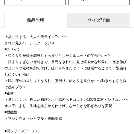
商品説明
サイズ詳細
上品に決まる、大人の美ラインTシャツ
きれい見えベーシックトップス
■デザイン
・襟ぐりや身幅を調整しすっきりとしたシルエットの半袖Tシャツ
・詰まりすぎない襟開きで、首元をきれいに見せ軽やかな印象に・襟は伸び
のよいリブ素材を別で付け、縫い目をまたぐように縫製することで、型崩れ
しにくい仕様に
・脇に深めのスリットを入れ、腰回りにゆとりを持たせつつ動きやすさと抜
け感をプラス
■素材
・透けにくい、程よい肉感とハリ感のあるコットン100%素材・シリコンバイ
オ加工により、生地を柔らかく仕上げ、なめらかな肌ざわりを実現
■機能性
・マシンウォッシャブル・接触冷感
■同シリーズアイテム