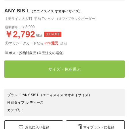
ANY SIS L
（エニィスィス オオキイサイズ）
【美ライン大人T】半袖 Tシャツ （オフ×ブラックボーダー）
￥3,990
通常価格：
￥2,792
30%OFF
税込
マガシークカードなら
+1%還元
詳細
ポスト投函対象品 (単品注文の場合)
サイズ・色を選ぶ
ブランド
:
ANY SIS L
（エニィスィス オオキイサイズ）
性別タイプ
:
レディース
カテゴリ
:
お気に入り登録
マイブランドに登録