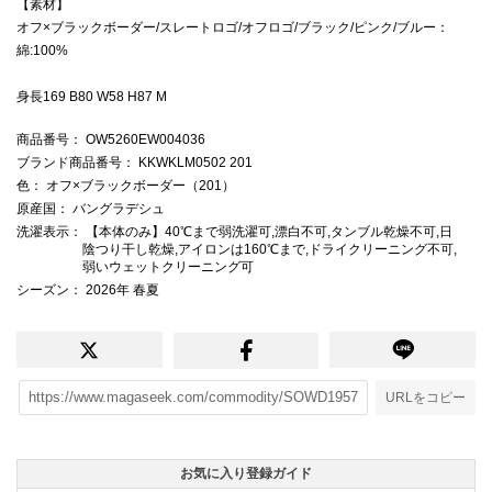
【素材】
オフ×ブラックボーダー/スレートロゴ/オフロゴ/ブラック/ピンク/ブルー：
綿:100%
身長169 B80 W58 H87 M
商品番号
： OW5260EW004036
ブランド商品番号
： KKWKLM0502 201
色
： オフ×ブラックボーダー（201）
原産国
： バングラデシュ
洗濯表示
： 【本体のみ】40℃まで弱洗濯可,漂白不可,タンブル乾燥不可,日
陰つり干し乾燥,アイロンは160℃まで,ドライクリーニング不可,
弱いウェットクリーニング可
シーズン
： 2026年 春夏
URLをコピー
お気に入り登録ガイド