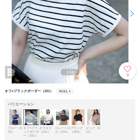
1
/
34
0
オフ×ブラックボーダー（201）
XL/LL
○
バリエーション
ブルー（0
オフ×ブラ
オフロゴ
スレートロ
ブラック
ピンク（0
70）
ックボーダ
（101）
ゴ（104）
（005）
12）
ー（201）