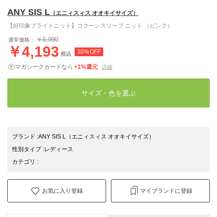
ANY SIS L
（エニィスィス オオキイサイズ）
【好印象ブライトニット】コクーンスリーブ ニット （ピンク）
￥5,990
通常価格：
￥4,193
30%OFF
税込
マガシークカードなら
+1%還元
詳細
サイズ・色を選ぶ
ブランド
:
ANY SIS L
（エニィスィス オオキイサイズ）
性別タイプ
:
レディース
カテゴリ
:
お気に入り登録
マイブランドに登録