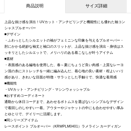
商品説明
サイズ詳細
上品な抜け感を演出！UVカット・アンチピリングと機能性にも優れた袖コン
シャスプルオーバー
■デザイン
・ふわっとしたシルエットの袖がフェミニンな印象を与えるプルオーバー・
肘にかかる絶妙な袖丈と袖口のスリットが、上品な抜け感を演出・身頃はス
ッキリとしたシルエットで、メリハリのある着こなしが叶うアイテム
■素材
・表面感のある編地を使用した、春～夏にちょうど良い肉感・上質なレーヨ
ン混の糸にストレッチを一緒に編み込んだ、着心地の良い素材・程よいハリ
感があり、きれいな目面が特徴・サラッとした手触りで、快適な着用感
■機能性
・UVカット・アンチピリング・マシンウォッシャブル
■おすすめコーディネート
通勤から休日コーデまで、あわせるボトムスを選ばないシンプルなデザイン
で着回しのしやすい一着。アウターやジャケットの中にも合わせやすい厚み
とゆとりで、デイリーに活躍します。
■同シリーズアイテム
レースポイント プルオーバー（KRWPLM0401）ラメライン カーディガン