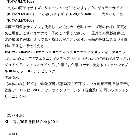
（KRWPLM0402）
こちらの商品はサイズバリエーションがございます。Rレギュラーサイズ
（KRWPLM0400） S小さいサイズ（KRWQLM0400） L大きいサイズ
（KRWKLM0400）
※商品画像はサンプルを使用しているため、色味やサイズ等の仕様に変更が
ある場合がございますので、予めご了承ください。※屋外での撮影画像は、
光の加減で色味が違って見える場合がございます。商品の色味はスタジオ撮
影の画像をご参照ください。
#ANYSIS #anySiS #エニシス #エニィシス #エニスィス #レディース #ニット
#きれいめコーデ #フェミニン #レディスタイル #きれいめ #通勤 #オフィスカ
ジュアル #オフィススタイル #お仕事 #お仕事コーデ #洗える #ウォッシャブ
ル #UVカット #アンチピリング
洗濯表示
【本体のみ】40℃まで弱洗濯可 塩素系漂白不可 タンブル乾燥不可 日陰平干し
乾燥 アイロンは120℃まで ドライクリーニング（石油系）可 弱いウェットク
リーニング可
【製品寸法】
XL：着丈56.5 身幅43.5 ゆき50.4
【素材】