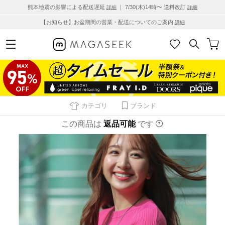
熊本地震の影響による配送遅延
｜ 7/30(木)14時〜 送料改訂
詳細
詳細
【お知らせ】お盆期間の営業・配送についてのご案内
詳細
カテゴリ
ブランド
この商品は
返品可能
です