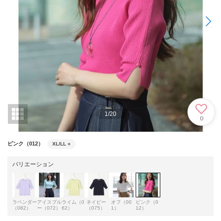
1
/
20
0
ピンク（012）
XL/LL
○
バリエーション
ラベンダー
アイスブル
ライム（0
ネイビー
オフ（00
ピンク（0
（082）
ー（072）
62）
（075）
1）
12）