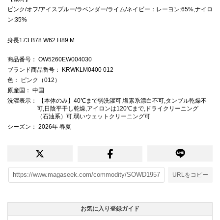
ピンク/オフ/アイスブルー/ラベンダー/ライム/ネイビー：レーヨン:65%,ナイロ
ン:35%
身長173 B78 W62 H89 M
商品番号
： OW5260EW004030
ブランド商品番号
： KRWKLM0400 012
色
： ピンク（012）
原産国
： 中国
洗濯表示
： 【本体のみ】40℃まで弱洗濯可,塩素系漂白不可,タンブル乾燥不
可,日陰平干し乾燥,アイロンは120℃まで,ドライクリーニング
（石油系）可,弱いウェットクリーニング可
シーズン
： 2026年 春夏
URLをコピー
お気に入り登録ガイド