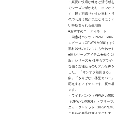
・真夏に快適な軽さと清涼感
でシーズン感があり、オンオ
く、軽く羽織りやすい素材・
色でも透け感が気になりにく
い時期着られる生地感
■おすすめコーディネート
・同素材パンツ（PRWPLM0
ンピース（OPWPLM0601
素材以外のパンツにも合わせ
■同シリーズアイテム★働く
服」シリーズ★ 仕事もプライ
な働く女性たちのリアルな声を
した。 「オンオフ着回せる」
象」「さりげない体型カバー
応えするアイテムです。夏の
ます。
・ワイドパンツ（PRWPLM0
（OPWPLM0601）・プリー
ニットジャケット（KRWPLM0
こちらの商品はサイズバリエ