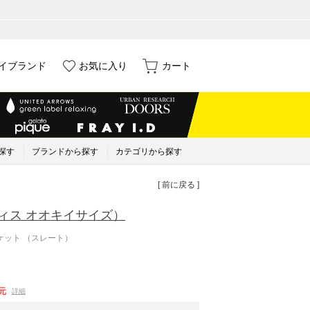
イブランド
お気に入り
カート
探す
ブランドから探す
カテゴリから探す
[ 前に戻る ]
ィス オオキイサイズ）
ケット （スレート）
元
詳細