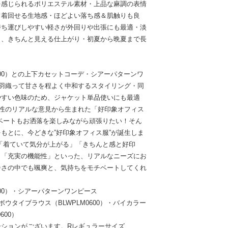
を感じられるポリエステル素材・上品な麻調の表情
フ着回せる生地感・ほどよい落ち感＆肌触りも良
持ち運びしやすい軽さが外回りや出張にも最適・淡
く、きちんと見える仕上がり・初夏から晩夏まで長
600）との上下カセットコーデ・シアーパターンワ
）に羽織って甘さを程よく中和するスタイリング・同
やすい色味のため、ジャケット単品使いにも最適
女性のリアルな意見から生まれた「好印象オフィス
ベートもお洒落を楽しみながら頑張りたい！そん
もとに、今どきな”好印象オフィス服”が誕生しま
「着ていて気分が上がる」「きちんと感と好印
」「充実の機能性」といった、リアルなニーズにお
暑さの中でも颯爽と、気持ちをモチベートしてくれ
600）・シアーパターンワンピース
ツボウタイブラウス（BLWPLM0600）・バイカラー
600）
ーションがございます。Rレギュラーサイズ