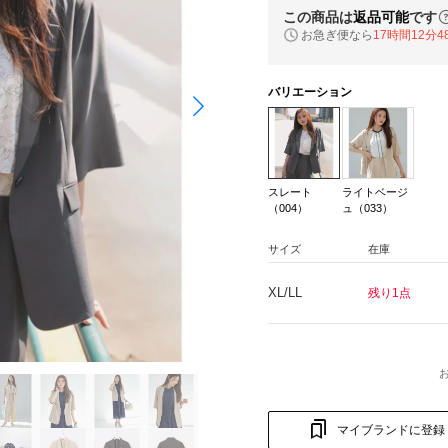
この商品は
返品可能
です
お急ぎ便なら
17時間12分4
バリエーション
スレート
ライトベージ
（004）
ュ（033）
サイズ
在庫
XL/LL
残り1点
マイブランドに登録