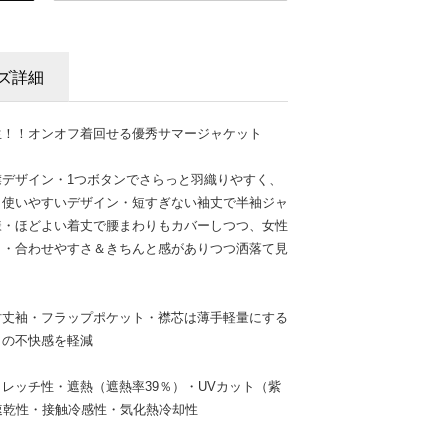
ズ詳細
生！！オンオフ着回せる優秀サマージャケット
デザイン・1つボタンでさらっと羽織りやすく、
り使いやすいデザイン・短すぎない袖丈で半袖ジャ
様・ほどよい着丈で腰まわりもカバーしつつ、女性
ト・合わせやすさ＆きちんと感がありつつ洒落て見
肘丈袖・フラップポケット・襟芯は薄手軽量にする
りの不快感を軽減
レッチ性・遮熱（遮熱率39％）・UVカット（紫
速乾性・接触冷感性・気化熱冷却性