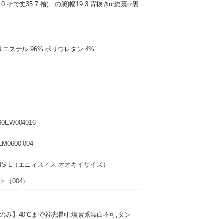
1.0 そで丈35.7 袖(二の腕)幅19.3 背抜きor総裏or裏
エステル:96%,ポリウレタン:4%
60EW004016
M0600 004
IS L
（エニィスィス オオキイサイズ）
ト（004）
のみ】40℃まで弱洗濯可,塩素系漂白不可,タン