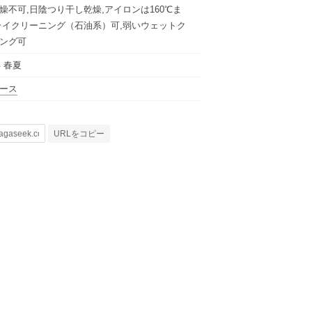
燥不可,日陰つり干し乾燥,アイロンは160℃ま
ライクリーニング（石油系）可,弱いウェットク
ング可
年 春夏
ース
URLをコピー