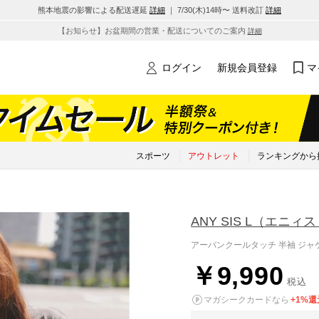
熊本地震の影響による配送遅延
詳細
｜ 7/30(木)14時〜 送料改訂
詳細
【お知らせ】お盆期間の営業・配送についてのご案内
詳細
ログイン
新規会員登録
マ
スポーツ
アウトレット
ランキングから
ANY SIS L
（エニィス
アーバンクールタッチ 半袖 ジャ
￥9,990
税込
マガシークカードなら
+1%還