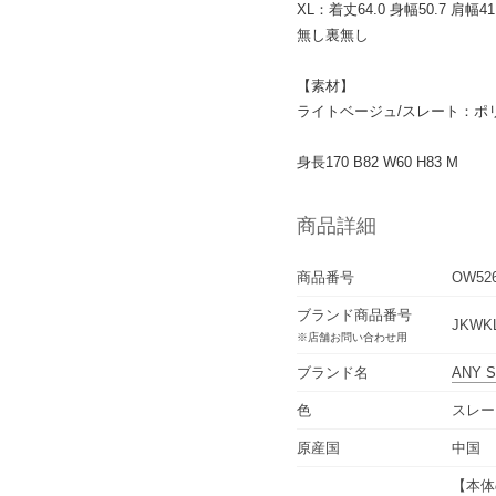
XL：着丈64.0 身幅50.7 肩幅4
無し裏無し
【素材】
ライトベージュ/スレート：ポリ
身長170 B82 W60 H83 M
商品詳細
商品番号
OW52
ブランド商品番号
JKWKL
※店舗お問い合わせ用
ブランド名
ANY S
色
スレー
原産国
中国
【本体