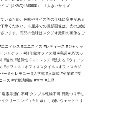
サイズ（JKWQLM0600） L大きいサイズ
しているため、色味やサイズ等の仕様に変更がある
ご了承ください。※屋外での撮影画像は、光の加減
ございます。商品の色味はスタジオ撮影の画像をご
ニシス #エニィシス #エニスィス #レディース #ジャケッ
ドジャケット #好印象オフィス服 #麻調 #UVカッ
却 #速乾 #通気性 #ストレッチ #洗える #ウォッシ
いめ #オフィス #オフィススタイル #オフィスカジ
バー＃セレモニー #入学式 #入園式 #卒業式 #受
ニーズ #学校訪問服 #ママ #上品
 塩素系漂白不可 タンブル乾燥不可 日陰つり干し
ドライクリーニング（石油系）可 弱いウェットクリ