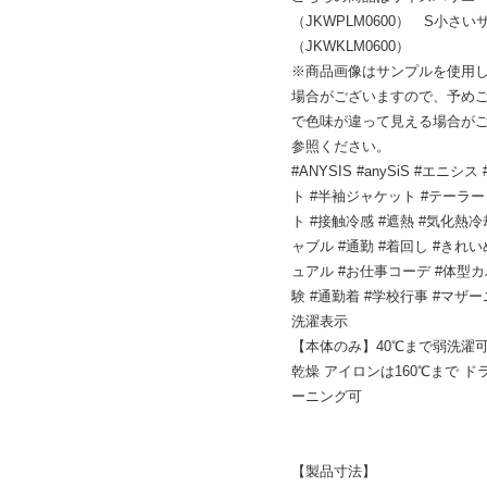
（JKWPLM0600） S小さい
（JKWKLM0600）
※商品画像はサンプルを使用
場合がございますので、予め
で色味が違って見える場合が
参照ください。
#ANYSIS #anySiS #エ
ト #半袖ジャケット #テーラー
ト #接触冷感 #遮熱 #気化熱冷
ャブル #通勤 #着回し #きれ
ュアル #お仕事コーデ #体型カ
験 #通勤着 #学校行事 #マザー
洗濯表示
【本体のみ】40℃まで弱洗濯可
乾燥 アイロンは160℃まで 
ーニング可
【製品寸法】