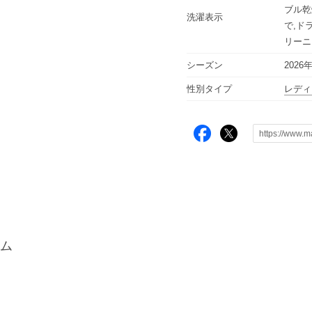
ブル乾
洗濯表示
で,ド
リーニ
シーズン
2026
性別タイプ
レディ
ム