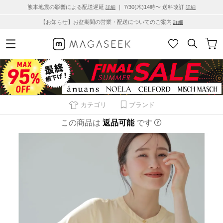
熊本地震の影響による配送遅延
｜ 7/30(木)14時〜 送料改訂
詳細
詳細
【お知らせ】お盆期間の営業・配送についてのご案内
詳細
カテゴリ
ブランド
この商品は
返品可能
です