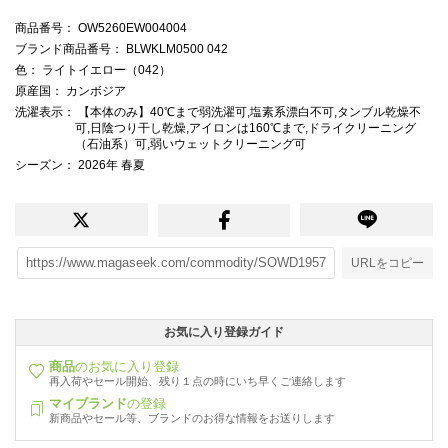
商品番号
： OW5260EW004004
ブランド商品番号
： BLWKLM0500 042
色
： ライトイエロー（042）
原産国
： カンボジア
洗濯表示
： 【本体のみ】40℃まで弱洗濯可,塩素系漂白不可,タンブル乾燥不
可,日陰つり干し乾燥,アイロンは160℃まで,ドライクリーニング
（石油系）可,弱いウェットクリーニング可
シーズン
： 2026年 春夏
URLをコピー
お気に入り登録ガイド
商品
のお気に入り登録
再入荷やセール開始、残り１点の時にいち早くご連絡します
マイブランド
の登録
新商品やセール等、ブランドのお得な情報をお送りします