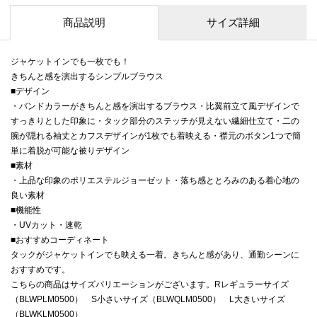
商品説明
サイズ詳細
ジャケットインでも一枚でも！
きちんと感を演出するシンプルブラウス
■デザイン
・バンドカラーがきちんと感を演出するブラウス・比翼前立て風デザインで
すっきりとした印象に・タック部分のステッチが見えない繊細仕立て・二の
腕が隠れる袖丈とカフスデザインが1枚でも着映える・襟元のボタン1つで簡
単に着脱が可能な被りデザイン
■素材
・上品な印象のポリエステルジョーゼット・落ち感ととろみのある着心地の
良い素材
■機能性
・UVカット・速乾
■おすすめコーディネート
タックがジャケットインでも映える一着。きちんと感があり、通勤シーンに
おすすめです。
こちらの商品はサイズバリエーションがございます。Rレギュラーサイズ
（BLWPLM0500） S小さいサイズ（BLWQLM0500） L大きいサイズ
（BLWKLM0500）