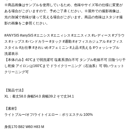
※商品画像はサンプルを使用しているため、色味やサイズ等の仕様に変更が
ある場合がございますので、予めご了承ください。※屋外での撮影画像は、
光の加減で色味が違って見える場合がございます。商品の色味はスタジオ撮
影の画像をご参照ください。
#ANYSIS #anySiS #エニシス #エニィシス #エニスィス #レディース #ブラウ
ス #トップス #バンドカラー #タック #通勤 #オフィスカジュアル #オフィス
スタイル #お仕事 #きれいめ #フェミニン #上品 #洗える #ウォッシャブル
洗濯表示
【本体のみ】40℃まで弱洗濯可 塩素系漂白不可 タンブル乾燥不可 日陰つり干
し乾燥 アイロンは160℃まで ドライクリーニング（石油系）可 弱いウェット
クリーニング可
【製品寸法】
XL：着丈58.0 身幅54.0 肩幅39.2 そで丈34.1
【素材】
ライトブルー/オフ/ライトイエロー：ポリエステル:100%
身長170 B82 W60 H83 M