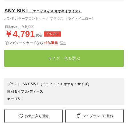
ANY SIS L
（エニィスィス オオキイサイズ）
バンドカラーフロントタック ブラウス （ライトイエロー）
￥5,990
通常価格：
￥4,791
20%OFF
税込
マガシークカードなら
+1%還元
詳細
サイズ・色を選ぶ
ブランド
:
ANY SIS L
（エニィスィス オオキイサイズ）
性別タイプ
:
レディース
カテゴリ
:
お気に入り登録
マイブランドに登録