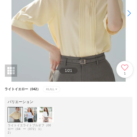
1
/
21
1
ライトイエロー（042）
XL/LL
×
バリエーション
ライトイエ
ライトブル
オフ（00
ロー（04
ー（072）
1）
2）