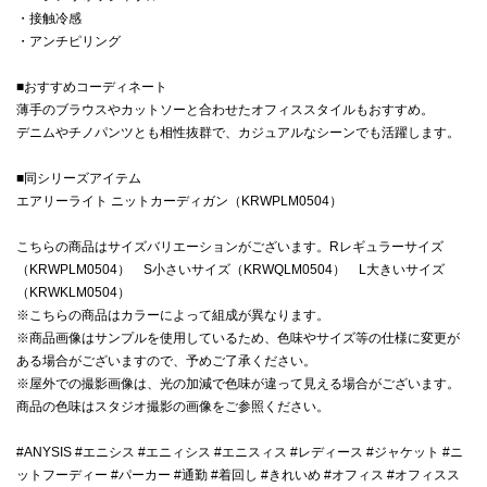
・接触冷感
・アンチピリング
■おすすめコーディネート
薄手のブラウスやカットソーと合わせたオフィススタイルもおすすめ。
デニムやチノパンツとも相性抜群で、カジュアルなシーンでも活躍します。
■同シリーズアイテム
エアリーライト ニットカーディガン（KRWPLM0504）
こちらの商品はサイズバリエーションがございます。Rレギュラーサイズ
（KRWPLM0504） S小さいサイズ（KRWQLM0504） L大きいサイズ
（KRWKLM0504）
※こちらの商品はカラーによって組成が異なります。
※商品画像はサンプルを使用しているため、色味やサイズ等の仕様に変更が
ある場合がございますので、予めご了承ください。
※屋外での撮影画像は、光の加減で色味が違って見える場合がございます。
商品の色味はスタジオ撮影の画像をご参照ください。
#ANYSIS #エニシス #エニィシス #エニスィス #レディース #ジャケット #ニ
ットフーディー #パーカー #通勤 #着回し #きれいめ #オフィス #オフィスス