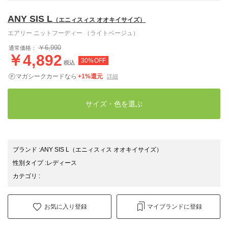
ANY SIS L
（エニィスィス オオキイサイズ）
エアリー ニットフーディー （ライトベージュ）
￥6,990
通常価格：
￥4,892
30%OFF
税込
マガシークカードなら
+1%還元
詳細
サイズ・色を選ぶ
ブランド
:
ANY SIS L
（エニィスィス オオキイサイズ）
性別タイプ
:
レディース
カテゴリ
:
お気に入り登録
マイブランドに登録