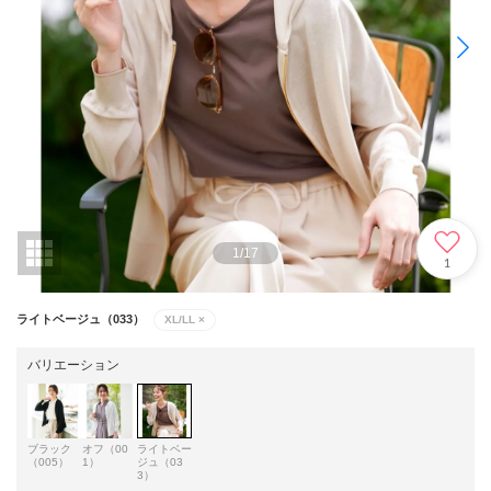
1
/
17
1
ライトベージュ（033）
XL/LL
×
バリエーション
ブラック
オフ（00
ライトベー
（005）
1）
ジュ（03
3）