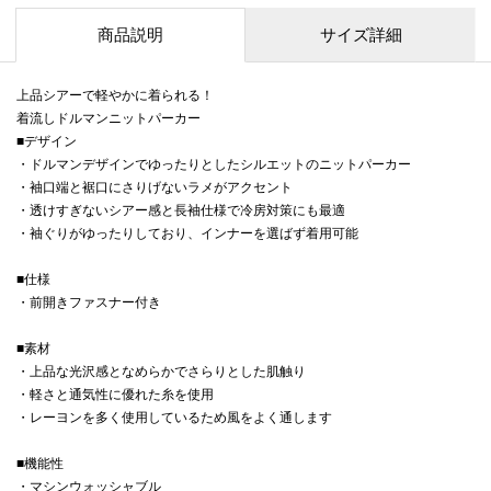
商品説明
サイズ詳細
上品シアーで軽やかに着られる！
着流しドルマンニットパーカー
■デザイン
・ドルマンデザインでゆったりとしたシルエットのニットパーカー
・袖口端と裾口にさりげないラメがアクセント
・透けすぎないシアー感と長袖仕様で冷房対策にも最適
・袖ぐりがゆったりしており、インナーを選ばず着用可能
■仕様
・前開きファスナー付き
■素材
・上品な光沢感となめらかでさらりとした肌触り
・軽さと通気性に優れた糸を使用
・レーヨンを多く使用しているため風をよく通します
■機能性
・マシンウォッシャブル