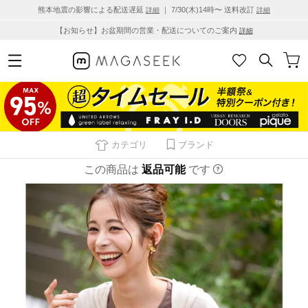
熊本地震の影響による配送遅延
｜ 7/30(木)14時〜 送料改訂
詳細
詳細
【お知らせ】お盆期間の営業・配送についてのご案内
詳細
カテゴリ
ブランド
この商品は
返品可能
です