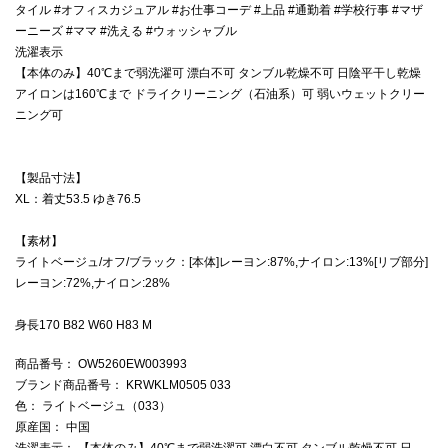
タイル #オフィスカジュアル #お仕事コーデ #上品 #通勤着 #学校行事 #マザ
ーニーズ #ママ #洗える #ウォッシャブル
洗濯表示
【本体のみ】40℃まで弱洗濯可 漂白不可 タンブル乾燥不可 日陰平干し乾燥
アイロンは160℃まで ドライクリーニング（石油系）可 弱いウェットクリー
ニング可
【製品寸法】
XL：着丈53.5 ゆき76.5
【素材】
ライトベージュ/オフ/ブラック：[本体]レーヨン:87%,ナイロン:13%[リブ部分]
レーヨン:72%,ナイロン:28%
身長170 B82 W60 H83 M
商品番号
： OW5260EW003993
ブランド商品番号
： KRWKLM0505 033
色
： ライトベージュ（033）
原産国
： 中国
洗濯表示
： 【本体のみ】40℃まで弱洗濯可,漂白不可,タンブル乾燥不可,日