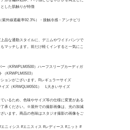
っとした肌触りが特徴
（紫外線遮蔽率92.3%）・接触冷感・アンチピリ
ば上品な通勤スタイルに、デニムやワイドパンツで
にもマッチします。前だけ軽くインすると一気にこ
。
ー（KRWPLM0500）ハーフスリーブカーディガ
（KRWPLM0503）
ーションがございます。Rレギュラーサイズ
サイズ（KRWQLM0501） L大きいサイズ
しているため、色味やサイズ等の仕様に変更がある
ご了承ください。※屋外での撮影画像は、光の加減
ございます。商品の色味はスタジオ撮影の画像をご
シス #エニィシス #エニスィス #レディース #ニット #