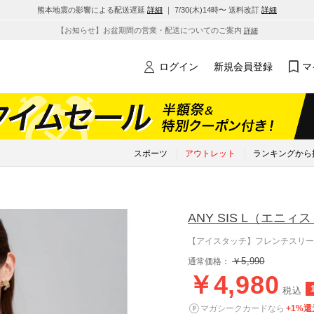
熊本地震の影響による配送遅延
詳細
｜ 7/30(木)14時〜 送料改訂
詳細
【お知らせ】お盆期間の営業・配送についてのご案内
詳細
ログイン
新規会員登録
マ
スポーツ
アウトレット
ランキングから
ANY SIS L
（エニィス
【アイスタッチ】フレンチスリー
￥5,990
通常価格：
￥4,980
税込
マガシークカードなら
+1%還