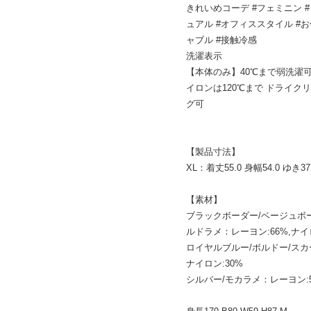
きれいめコーデ #フェミニン #
ュアル #オフィススタイル #お
ャブル #接触冷感
洗濯表示
【本体のみ】40℃まで弱洗濯可
イロンは120℃まで ドライ
グ可
【製品寸法】
XL：着丈55.0 身幅54.0 ゆき37
【素材】
ブラックボーダー/ベージュボ
ルドラメ：レーヨン:66%,ナイロ
ロイヤルブルー/ボルドー/スカー
ナイロン:30%
シルバー/モカラメ：レーヨン:56