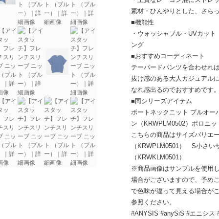
素材・ひんやりとした、さら
■機能性
・ウォッシャブル・UVカット
ング
■おすすめコーディネート
テーパードパンツを合わせれ
抜け感のある大人カジュアル
なれ感出るのでおすすめです
■同シリーズアイテム
ボートネックニット プルオーバ
ン（KRWPLM0502）ポロニット
こちらの商品はサイズバリエ
（KRWPLM0501） S小さい
（KRWKLM0501）
※商品画像はサンプルを使用
場合がございますので、予め
で色味が違って見える場合が
参照ください。
#ANYSIS #anySiS #エニ