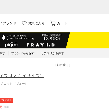
イブランド
お気に入り
カート
探す
ブランドから探す
カテゴリから探す
[ 前に戻る ]
ィス オオキイサイズ）
ブ ニット （ブルー）
16%OFF
元
詳細