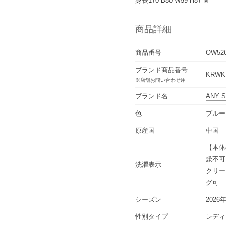
身長170 B80 W59 H87 M
商品詳細
商品番号
OW52
ブランド商品番号
KRWKL
※店舗お問い合わせ用
ブランド名
ANY S
色
ブルー
原産国
中国
【本体
燥不可
洗濯表示
クリー
グ可
シーズン
2026
性別タイプ
レディ