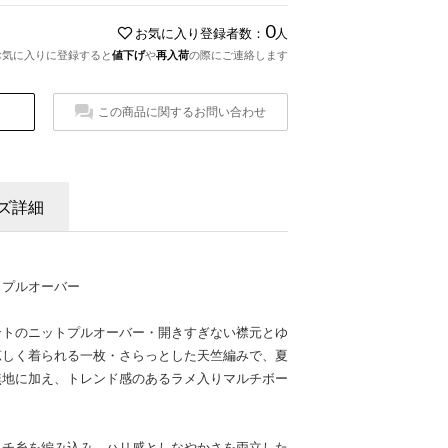
0
お気に入り登録者数：
人
お気に入りに登録すると
値下げ
や
再入荷
の際にご連絡します
この商品に関するお問い合わせ
ズ詳細
トプルオーバー
ントのニットプルオーバー・開きすぎない襟元とゆ
涼しく着られる一枚・さらっとした天竺編みで、夏
無地に加え、トレンド感のあるラメ入りマルチボー
ッチ糸を編み込み、ハリ感としなやかさを両立した