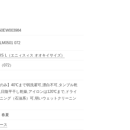
60EW003984
M0501 072
IS L
（エニィスィス オオキイサイズ）
（072）
のみ】40℃まで弱洗濯可,漂白不可,タンブル乾
,日陰平干し乾燥,アイロンは120℃まで,ドライ
ニング（石油系）可,弱いウェットクリーニン
年 春夏
ース