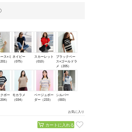
ース×ミ
ネイビー
スカーレット
ブラックベー
201）
（075）
（010）
ス×ゴールドラ
メ（205）
ックボー
モカラメ
ベージュボー
シルバー
204）
（034）
ダー（233）
（003）
お気に入り
カートに入れる