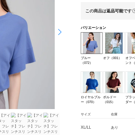
この商品は
返品可能
です
バリエーション
ブルー
オフ（001）
オフベ
（072）
ント（
ロイヤルブル
ボルドー
ブラ
ー（070）
（015）
ダー（
サイズ
在庫
XL/LL
あり