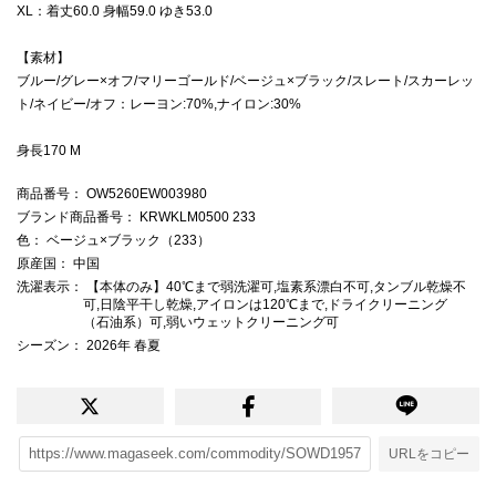
XL：着丈60.0 身幅59.0 ゆき53.0
【素材】
ブルー/グレー×オフ/マリーゴールド/ベージュ×ブラック/スレート/スカーレッ
ト/ネイビー/オフ：レーヨン:70%,ナイロン:30%
身長170 M
商品番号
： OW5260EW003980
ブランド商品番号
： KRWKLM0500 233
色
： ベージュ×ブラック（233）
原産国
： 中国
洗濯表示
： 【本体のみ】40℃まで弱洗濯可,塩素系漂白不可,タンブル乾燥不
可,日陰平干し乾燥,アイロンは120℃まで,ドライクリーニング
（石油系）可,弱いウェットクリーニング可
シーズン
： 2026年 春夏
URLをコピー