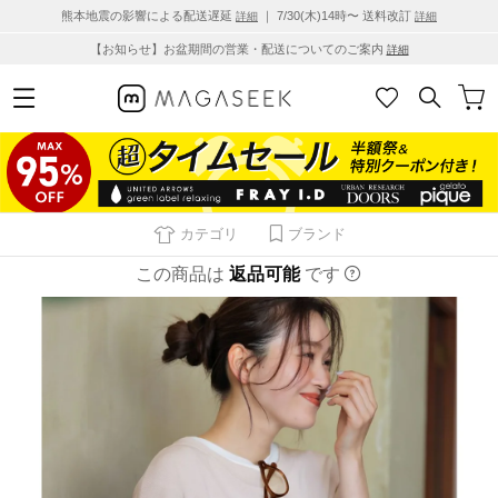
熊本地震の影響による配送遅延
｜ 7/30(木)14時〜 送料改訂
詳細
詳細
【お知らせ】お盆期間の営業・配送についてのご案内
詳細
カテゴリ
ブランド
この商品は
返品可能
です