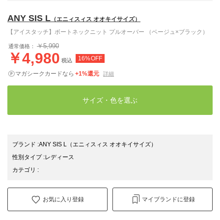
ANY SIS L
（エニィスィス オオキイサイズ）
【アイスタッチ】ボートネックニット プルオーバー （ベージュ×ブラック）
￥5,990
通常価格：
￥4,980
16%OFF
税込
マガシークカードなら
+1%還元
詳細
サイズ・色を選ぶ
ブランド
:
ANY SIS L
（エニィスィス オオキイサイズ）
性別タイプ
:
レディース
カテゴリ
:
お気に入り登録
マイブランドに登録