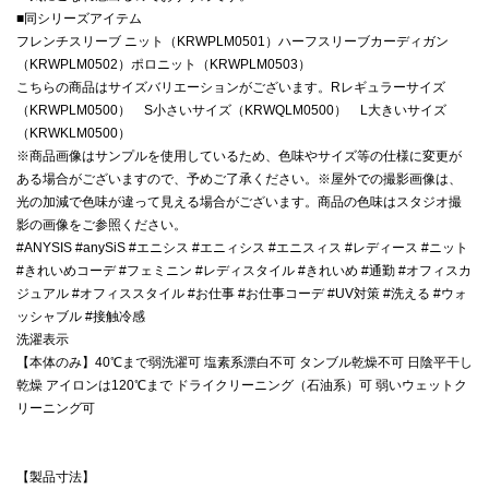
■同シリーズアイテム
フレンチスリーブ ニット（KRWPLM0501）ハーフスリーブカーディガン
（KRWPLM0502）ポロニット（KRWPLM0503）
こちらの商品はサイズバリエーションがございます。Rレギュラーサイズ
（KRWPLM0500） S小さいサイズ（KRWQLM0500） L大きいサイズ
（KRWKLM0500）
※商品画像はサンプルを使用しているため、色味やサイズ等の仕様に変更が
ある場合がございますので、予めご了承ください。※屋外での撮影画像は、
光の加減で色味が違って見える場合がございます。商品の色味はスタジオ撮
影の画像をご参照ください。
#ANYSIS #anySiS #エニシス #エニィシス #エニスィス #レディース #ニット
#きれいめコーデ #フェミニン #レディスタイル #きれいめ #通勤 #オフィスカ
ジュアル #オフィススタイル #お仕事 #お仕事コーデ #UV対策 #洗える #ウォ
ッシャブル #接触冷感
洗濯表示
【本体のみ】40℃まで弱洗濯可 塩素系漂白不可 タンブル乾燥不可 日陰平干し
乾燥 アイロンは120℃まで ドライクリーニング（石油系）可 弱いウェットク
リーニング可
【製品寸法】