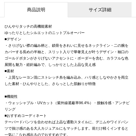
商品説明
サイズ詳細
ひんやりタッチの高機能素材
ゆったりとしたシルエットのニットプルオーバー
■デザイン
・さりげない襟の編み柄と、鎖骨をきれいに見せるネックライン・二の腕を
カバーする長めの半袖と、スリット入りで華奢見えが叶うデザイン・袖口の
ゴールドボタンがさりげないアクセントに・ボーダーを含む、カラフルな色
展開も魅力・総針編みで、しっかりとした上品な見え感
■素材
・上質なレーヨン混にストレッチ糸を編み込み、ハリ感としなやかさを両立
した素材・ひんやりとした、さらっとした肌触りが特徴
■機能性
・ウォッシャブル・UVカット（紫外線遮蔽率96.4%）・接触冷感・アンチピ
リング
■おすすめコーディネート
テーパードパンツを合わせれば上品な通勤スタイルに、デニムやワイドパン
ツで抜け感のある大人カジュアルにもマッチします。前だけ軽くインすると
一気にこなれ感出るのでおすすめです。