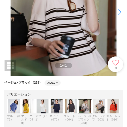
1
/
41
0
ベージュ×ブラック（233）
XL/LL
○
バリエーション
ブルー（0
マリーゴー
オフ（90
ネイビー
スレート
ベージュ×
グレー×オ
スカーレッ
72）
ルド（04
1）
（975）
（004）
ブラック
フ（203）
ト（010）
0）
（233）