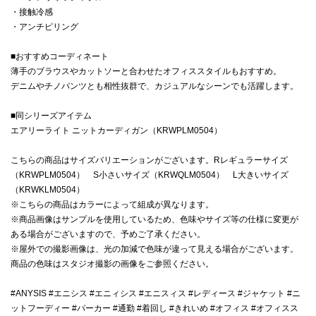
・接触冷感
・アンチピリング
■おすすめコーディネート
薄手のブラウスやカットソーと合わせたオフィススタイルもおすすめ。
デニムやチノパンツとも相性抜群で、カジュアルなシーンでも活躍します。
■同シリーズアイテム
エアリーライト ニットカーディガン（KRWPLM0504）
こちらの商品はサイズバリエーションがございます。Rレギュラーサイズ
（KRWPLM0504） S小さいサイズ（KRWQLM0504） L大きいサイズ
（KRWKLM0504）
※こちらの商品はカラーによって組成が異なります。
※商品画像はサンプルを使用しているため、色味やサイズ等の仕様に変更が
ある場合がございますので、予めご了承ください。
※屋外での撮影画像は、光の加減で色味が違って見える場合がございます。
商品の色味はスタジオ撮影の画像をご参照ください。
#ANYSIS #エニシス #エニィシス #エニスィス #レディース #ジャケット #ニ
ットフーディー #パーカー #通勤 #着回し #きれいめ #オフィス #オフィスス