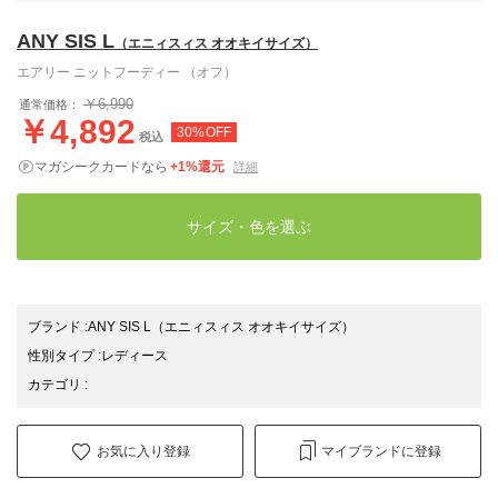
ANY SIS L
（エニィスィス オオキイサイズ）
エアリー ニットフーディー （オフ）
￥6,990
通常価格：
￥4,892
30%OFF
税込
マガシークカードなら
+1%還元
詳細
サイズ・色を選ぶ
ブランド
:
ANY SIS L
（エニィスィス オオキイサイズ）
性別タイプ
:
レディース
カテゴリ
:
お気に入り登録
マイブランドに登録