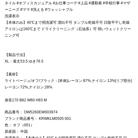
タイル #オフィスカジュアル #お仕事コーデ #上品 #通勤着 #学校行事 #マザ
ーニーズ #ママ #洗える #ウォッシャブル
洗濯表示
【本体のみ】40℃まで弱洗濯可 漂白不可 タンブル乾燥不可 日陰平干し乾燥
アイロンは160℃まで ドライクリーニング（石油系）可 弱いウェットクリー
ニング可
【製品寸法】
XL：着丈53.5 ゆき76.5
【素材】
ライトベージュ/オフ/ブラック：[本体]レーヨン:87%,ナイロン:13%[リブ部分]
レーヨン:72%,ナイロン:28%
身長170 B82 W60 H83 M
商品番号
： OW5260EW003974
ブランド商品番号
： KRWKLM0505 001
色
： オフ（001）
原産国
： 中国
洗濯表示
： 【本体のみ】40℃まで弱洗濯可,漂白不可,タンブル乾燥不可,日