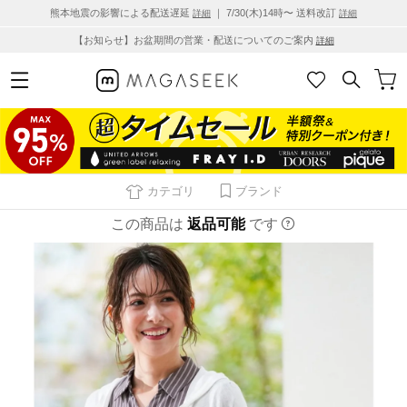
熊本地震の影響による配送遅延
｜ 7/30(木)14時〜 送料改訂
詳細
詳細
【お知らせ】お盆期間の営業・配送についてのご案内
詳細
カテゴリ
ブランド
この商品は
返品可能
です