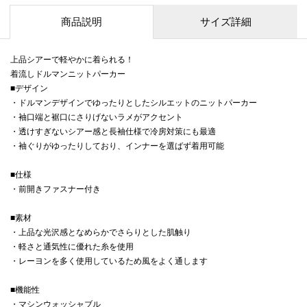
商品説明
サイズ詳細
上品シアーで軽やかに着られる！
着流しドルマンニットパーカー
■デザイン
・ドルマンデザインでゆったりとしたシルエットのニットパーカー
・袖口端と裾口にさりげないラメがアクセント
・透けすぎないシアー感と長袖仕様で冷房対策にも最適
・袖ぐりがゆったりしており、インナーを選ばず着用可能
■仕様
・前開きファスナー付き
■素材
・上品な光沢感となめらかでさらりとした肌触り
・軽さと通気性に優れた糸を使用
・レーヨンを多く使用しているため風をよく通します
■機能性
・マシンウォッシャブル