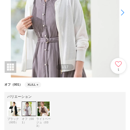
1
/
17
1
オフ（001）
XL/LL
○
バリエーション
ブラック
オフ（00
ライトベー
（005）
1）
ジュ（03
3）