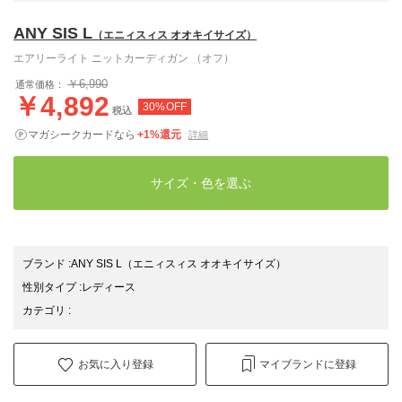
ANY SIS L
（エニィスィス オオキイサイズ）
エアリーライト ニットカーディガン （オフ）
￥6,990
通常価格：
￥4,892
30%OFF
税込
マガシークカードなら
+1%還元
詳細
サイズ・色を選ぶ
ブランド
:
ANY SIS L
（エニィスィス オオキイサイズ）
性別タイプ
:
レディース
カテゴリ
:
お気に入り登録
マイブランドに登録