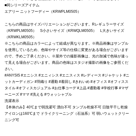
■同シリーズアイテム
エアリー ニットフーディー（KRWPLM0505）
こちらの商品はサイズバリエーションがございます。Rレギュラーサイズ
（KRWPLM0505） S小さいサイズ（KRWQLM0505） L大きいサイズ
（KRWKLM0505）
※こちらの商品はカラーによって組成が異なります。※商品画像はサンプル
を使用しているため、色味やサイズ等の仕様に変更がある場合がございます
ので、予めご了承ください。※屋外での撮影画像は、光の加減で色味が違っ
て見える場合がございます。商品の色味はスタジオ撮影の画像をご参照くだ
さい。
#ANYSIS #エニシス #エニィシス #エニスィス #レディース #ジャケット #ニ
ットカーディガン #羽織り #通勤 #着回し #きれいめ #オフィス #オフィスス
タイル #オフィスカジュアル #お仕事コーデ #上品 #通勤着 #学校行事 #マザ
ーニーズ #ママ #洗える #ウォッシャブル
洗濯表示
【本体のみ】40℃まで弱洗濯可 漂白不可 タンブル乾燥不可 日陰平干し乾燥
アイロンは160℃まで ドライクリーニング（石油系）可 弱いウェットクリー
ニング可