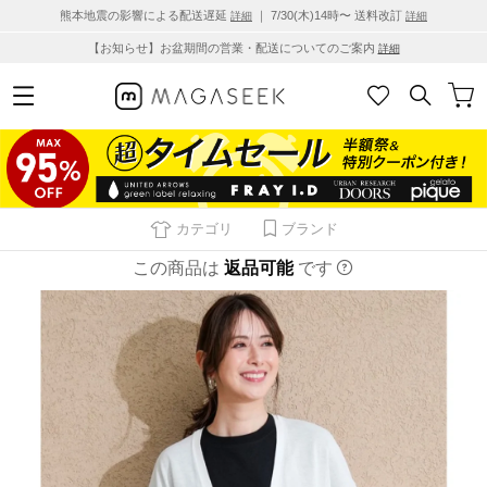
熊本地震の影響による配送遅延
｜ 7/30(木)14時〜 送料改訂
詳細
詳細
【お知らせ】お盆期間の営業・配送についてのご案内
詳細
カテゴリ
ブランド
この商品は
返品可能
です