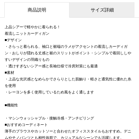
商品説明
サイズ詳細
上品シアーで軽やかに着られる！
着流しニットカーディガン
■デザイン
・さらっと着られる、袖口と裾端のラメがアクセントの着流しカーディガ
ン・おしりが隠れる丈感と裾のスリットがポイント・シンプルで着回ししや
すいデザインの羽織りもの
・透けすぎないシアー感と長袖仕様で冷房対策にも最適
■素材
・上品な光沢感となめらかでさらりとした肌触り・軽さと通気性に優れた糸
を使用
・レーヨンを多く使用しているため風をよく通します
■機能性
・マシンウォッシャブル・接触冷感・アンチピリング
■おすすめコーディネート
薄手のブラウスやカットソーと合わせたオフィススタイルもおすすめ。デニ
ムやチノパンツとも相性抜群で、カジュアルなシーンでも活躍します。