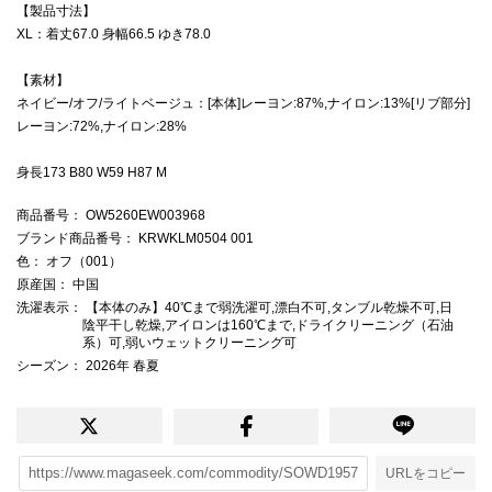
【製品寸法】
XL：着丈67.0 身幅66.5 ゆき78.0
【素材】
ネイビー/オフ/ライトベージュ：[本体]レーヨン:87%,ナイロン:13%[リブ部分]
レーヨン:72%,ナイロン:28%
身長173 B80 W59 H87 M
商品番号
： OW5260EW003968
ブランド商品番号
： KRWKLM0504 001
色
： オフ（001）
原産国
： 中国
洗濯表示
： 【本体のみ】40℃まで弱洗濯可,漂白不可,タンブル乾燥不可,日
陰平干し乾燥,アイロンは160℃まで,ドライクリーニング（石油
系）可,弱いウェットクリーニング可
シーズン
： 2026年 春夏
URLをコピー