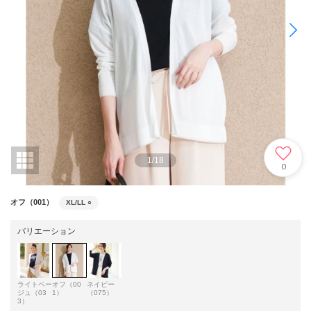
1
/
18
0
オフ（001）
XL/LL
○
バリエーション
ライトベー
オフ（00
ネイビー
ジュ（03
1）
（075）
3）