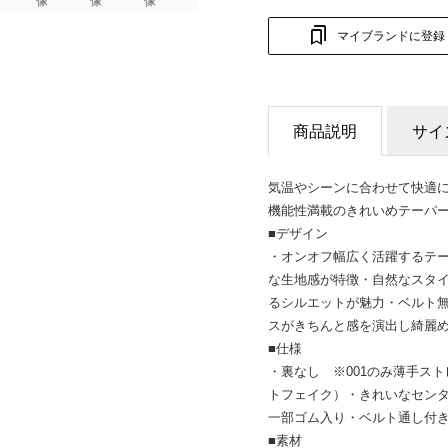
マイブランドに登録
商品説明
サイ
気温やシーンに合わせて快適
機能性満載のきれいめテーパ
■デザイン
・オンオフ幅広く活躍するテ
な生地感が特徴・自然なスタ
るシルエットが魅力・ベルト
スがきちんと感を演出し綺麗
■仕様
・裏なし ※001のみ薄手ス
トフェイク）・きれいなセン
一部ゴム入り・ベルト通し
■素材