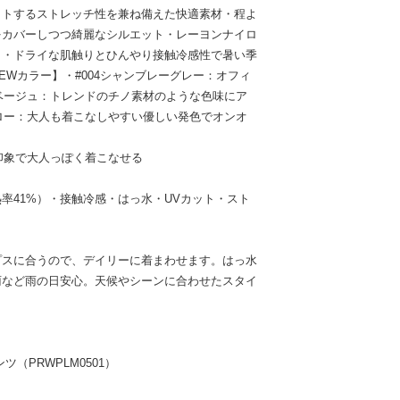
ットするストレッチ性を兼ね備えた快適素材・程よ
をカバーしつつ綺麗なシルエット・レーヨンナイロ
さ・ドライな肌触りとひんやり接触冷感性で暑い季
EWカラー】・#004シャンブレーグレー：オフィ
3ベージュ：トレンドのチノ素材のような色味にア
エロー：大人も着こなしやすい優しい発色でオンオ
た印象で大人っぽく着こなせる
率41%）・接触冷感・はっ水・UVカット・スト
プスに合うので、デイリーに着まわせます。はっ水
雨など雨の日安心。天候やシーンに合わせたスタイ
（PRWPLM0501）