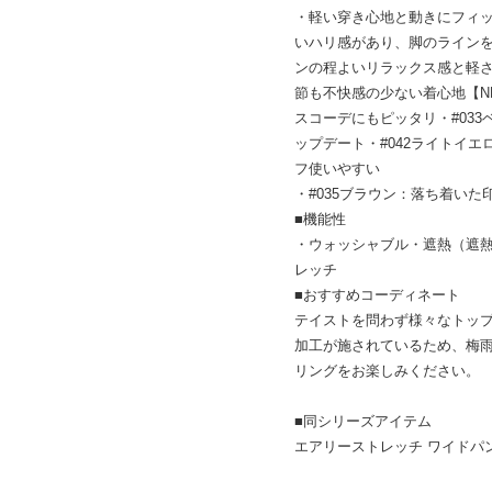
・軽い穿き心地と動きにフィ
いハリ感があり、脚のライン
ンの程よいリラックス感と軽
節も不快感の少ない着心地【N
スコーデにもピッタリ・#03
ップデート・#042ライトイ
フ使いやすい
・#035ブラウン：落ち着い
■機能性
・ウォッシャブル・遮熱（遮熱
レッチ
■おすすめコーディネート
テイストを問わず様々なトッ
加工が施されているため、梅
リングをお楽しみください。
■同シリーズアイテム
エアリーストレッチ ワイドパンツ