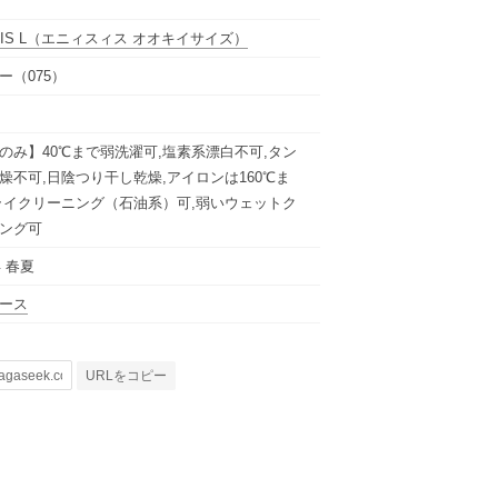
IS L
（エニィスィス オオキイサイズ）
ー（075）
のみ】40℃まで弱洗濯可,塩素系漂白不可,タン
燥不可,日陰つり干し乾燥,アイロンは160℃ま
ライクリーニング（石油系）可,弱いウェットク
ング可
年 春夏
ース
URLをコピー