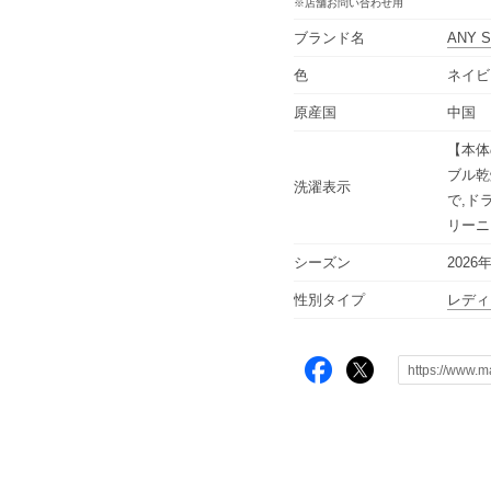
※店舗お問い合わせ用
ブランド名
ANY S
色
ネイビ
原産国
中国
【本体
ブル乾
洗濯表示
で,ド
リーニ
シーズン
2026
性別タイプ
レディ