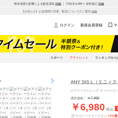
熊本地震の影響による配送遅延
詳細
｜ 7/30(木)14時〜 送料改訂
詳細
【お知らせ】お盆期間の営業・配送についてのご案内
詳細
ログイン
新規会員登録
マ
スポーツ
アウトレット
ランキングから
ANY SIS L
（エニィス
エアリーストレッチ テーパード
￥7,990
通常価格：
￥6,980
税込
マガシークカードなら
+1%還