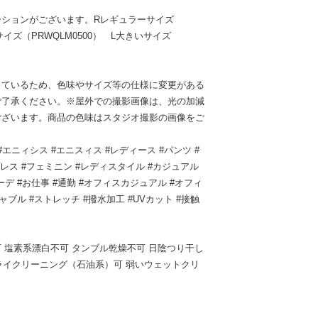
ーションがございます。Rレギュラーサイズ
サイズ（PRWQLM0500） L大きいサイズ
しているため、色味やサイズ等の仕様に変更がある
ご了承ください。※屋外での撮影画像は、光の加減
ございます。商品の色味はスタジオ撮影の画像をご
シス #エニィシス #エニスィス #レディース #パンツ #
レス #フェミニン #レディスタイル #カジュアル
デ #お仕事 #通勤 #オフィスカジュアル #オフィ
ャブル #ストレッチ #撥水加工 #UVカット #接触
 塩素系漂白不可 タンブル乾燥不可 日陰つり干し
ドライクリーニング（石油系）可 弱いウェットクリ