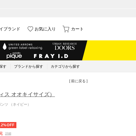
イブランド
お気に入り
カート
探す
ブランドから探す
カテゴリから探す
[ 前に戻る ]
ィス オオキイサイズ）
パンツ （ネイビー）
12%OFF
元
詳細