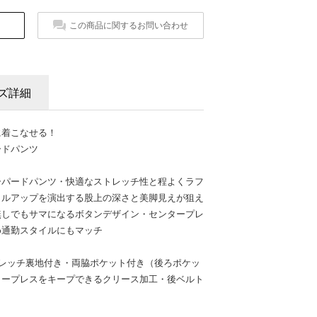
この商品に関するお問い合わせ
ズ詳細
に着こなせる！
ードパンツ
ーパードパンツ・快適なストレッチ性と程よくラフ
イルアップを演出する股上の深さと美脚見えが狙え
無しでもサマになるボタンデザイン・センタープレ
め通勤スタイルにもマッチ
トレッチ裏地付き・両脇ポケット付き（後ろポケッ
タープレスをキープできるクリース加工・後ベルト
付き