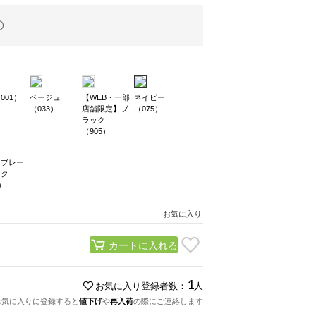
001）
ベージュ
【WEB・一部
ネイビー
（033）
店舗限定】ブ
（075）
ラック
（905）
ンブレー
ック
）
お気に入り
カートに入れる
1
お気に入り登録者数：
人
お気に入りに登録すると
値下げ
や
再入荷
の際にご連絡します