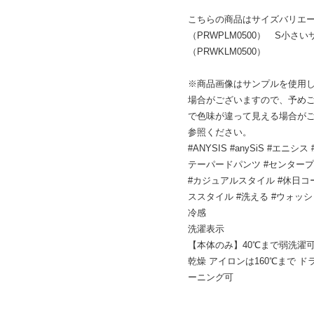
こちらの商品はサイズバリエ
（PRWPLM0500） S小さい
（PRWKLM0500）
※商品画像はサンプルを使用
場合がございますので、予め
で色味が違って見える場合が
参照ください。
#ANYSIS #anySiS #エニ
テーパードパンツ #センタープ
#カジュアルスタイル #休日コー
ススタイル #洗える #ウォッシ
冷感
洗濯表示
【本体のみ】40℃まで弱洗濯可
乾燥 アイロンは160℃まで 
ーニング可