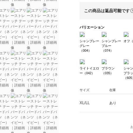
この商品は
返品可能
です
バリエーション
シャンブレー
シャンブレー
オフ（
グレー
ブルー
（004）
（074）
ライトイエロ
ブラウン
シャ
ー（042）
（035）
ブラ
（605
サイズ
在庫
XL/LL
あり