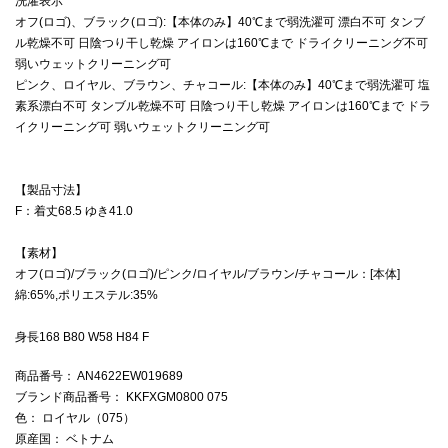
洗濯表示
オフ(ロゴ)、ブラック(ロゴ):【本体のみ】40℃まで弱洗濯可 漂白不可 タンブ
ル乾燥不可 日陰つり干し乾燥 アイロンは160℃まで ドライクリーニング不可
弱いウェットクリーニング可
ピンク、ロイヤル、ブラウン、チャコール:【本体のみ】40℃まで弱洗濯可 塩
素系漂白不可 タンブル乾燥不可 日陰つり干し乾燥 アイロンは160℃まで ドラ
イクリーニング可 弱いウェットクリーニング可
【製品寸法】
F：着丈68.5 ゆき41.0
【素材】
オフ(ロゴ)/ブラック(ロゴ)/ピンク/ロイヤル/ブラウン/チャコール：[本体]
綿:65%,ポリエステル:35%
身長168 B80 W58 H84 F
商品番号
： AN4622EW019689
ブランド商品番号
： KKFXGM0800 075
色
： ロイヤル（075）
原産国
： ベトナム