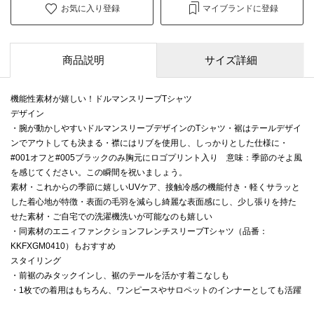
お気に入り登録
マイブランドに登録
商品説明
サイズ詳細
機能性素材が嬉しい！ドルマンスリーブTシャツ
デザイン
・腕が動かしやすいドルマンスリーブデザインのTシャツ・裾はテールデザイ
ンでアウトしても決まる・襟にはリブを使用し、しっかりとした仕様に・
#001オフと#005ブラックのみ胸元にロゴプリント入り 意味：季節のそよ風
を感じてください。この瞬間を祝いましょう。
素材・これからの季節に嬉しいUVケア、接触冷感の機能付き・軽くサラッと
した着心地が特徴・表面の毛羽を減らし綺麗な表面感にし、少し張りを持た
せた素材・ご自宅での洗濯機洗いが可能なのも嬉しい
・同素材のエニィファンクションフレンチスリーブTシャツ（品番：
KKFXGM0410）もおすすめ
スタイリング
・前裾のみタックインし、裾のテールを活かす着こなしも
・1枚での着用はもちろん、ワンピースやサロペットのインナーとしても活躍