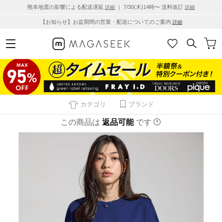
熊本地震の影響による配送遅延
｜ 7/30(木)14時〜 送料改訂
詳細
詳細
【お知らせ】お盆期間の営業・配送についてのご案内
詳細
カテゴリ
ブランド
この商品は
返品可能
です