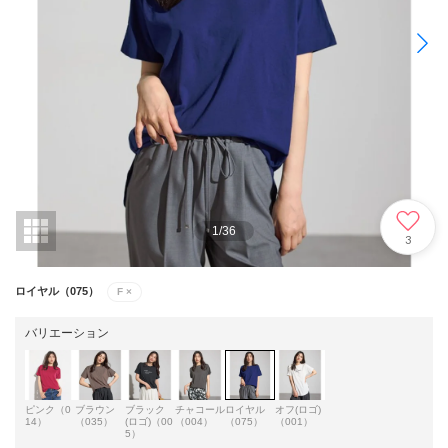
1
/
36
3
ロイヤル（075）
F
×
バリエーション
ピンク（0
ブラウン
ブラック
チャコール
ロイヤル
オフ(ロゴ)
14）
（035）
(ロゴ)（00
（004）
（075）
（001）
5）