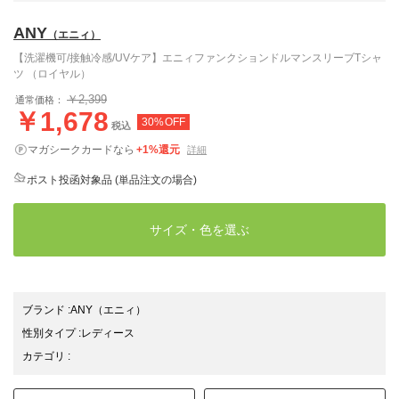
ANY
（エニィ）
【洗濯機可/接触冷感/UVケア】エニィファンクションドルマンスリーブTシャ
ツ （ロイヤル）
￥2,399
通常価格：
￥1,678
30%OFF
税込
マガシークカードなら
+1%還元
詳細
ポスト投函対象品 (単品注文の場合)
サイズ・色を選ぶ
ブランド
:
ANY
（エニィ）
性別タイプ
:
レディース
カテゴリ
: