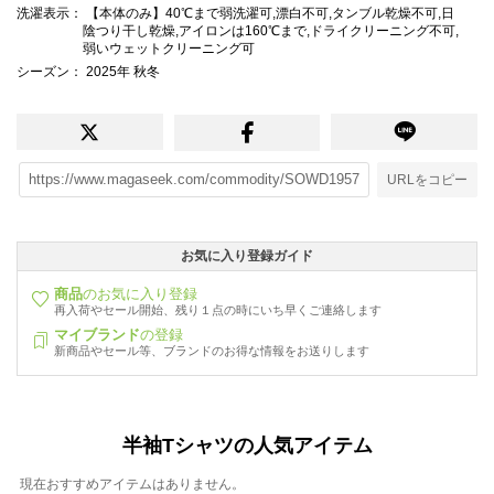
洗濯表示
： 【本体のみ】40℃まで弱洗濯可,漂白不可,タンブル乾燥不可,日
陰つり干し乾燥,アイロンは160℃まで,ドライクリーニング不可,
弱いウェットクリーニング可
シーズン
： 2025年 秋冬
URLをコピー
お気に入り登録ガイド
商品
のお気に入り登録
再入荷やセール開始、残り１点の時にいち早くご連絡します
マイブランド
の登録
新商品やセール等、ブランドのお得な情報をお送りします
半袖Tシャツの人気アイテム
現在おすすめアイテムはありません。