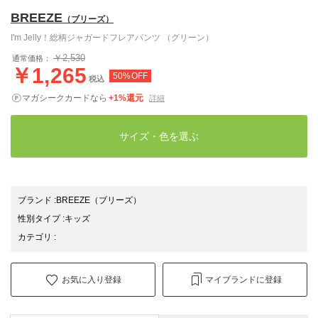
BREEZE
（ブリーズ）
I'm Jelly！総柄ジャガードフレアパンツ （グリーン）
￥2,530
通常価格：
￥1,265
50%OFF
税込
マガシークカードなら
+1%還元
詳細
サイズ・色を選ぶ
ブランド
:
BREEZE
（ブリーズ）
性別タイプ
:
キッズ
カテゴリ
:
お気に入り登録
マイブランドに登録