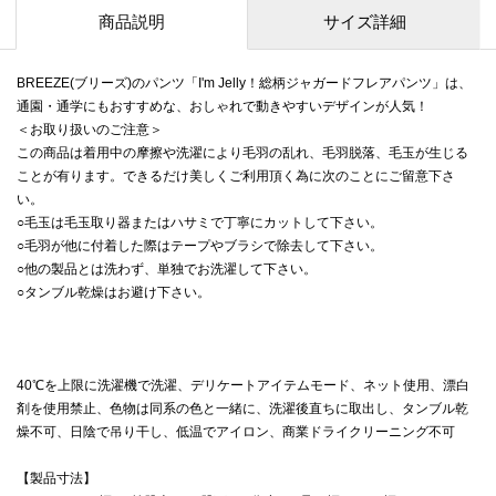
商品説明
サイズ詳細
BREEZE(ブリーズ)のパンツ「I'm Jelly！総柄ジャガードフレアパンツ」は、
通園・通学にもおすすめな、おしゃれで動きやすいデザインが人気！
＜お取り扱いのご注意＞
この商品は着用中の摩擦や洗濯により毛羽の乱れ、毛羽脱落、毛玉が生じる
ことが有ります。できるだけ美しくご利用頂く為に次のことにご留意下さ
い。
○毛玉は毛玉取り器またはハサミで丁寧にカットして下さい。
○毛羽が他に付着した際はテープやブラシで除去して下さい。
○他の製品とは洗わず、単独でお洗濯して下さい。
○タンブル乾燥はお避け下さい。
40℃を上限に洗濯機で洗濯、デリケートアイテムモード、ネット使用、漂白
剤を使用禁止、色物は同系の色と一緒に、洗濯後直ちに取出し、タンブル乾
燥不可、日陰で吊り干し、低温でアイロン、商業ドライクリーニング不可
【製品寸法】