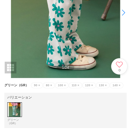
1
/
24
0
グリーン（GR）
90
×
80
×
100
×
110
×
120
×
130
×
140
×
バリエーション
グリーン
（GR）