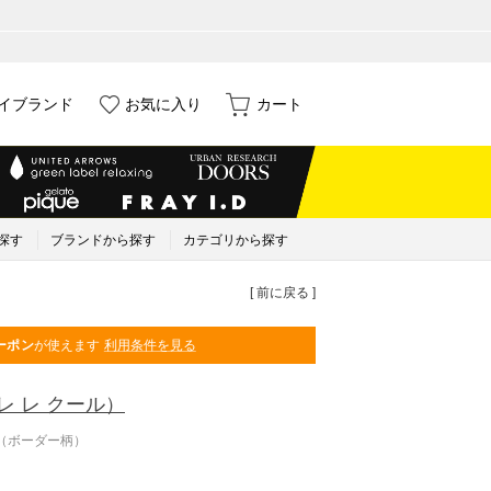
イブランド
お気に入り
カート
探す
ブランドから探す
カテゴリから探す
[ 前に戻る ]
ーポン
が使えます
利用条件を見る
レ レ クール）
ク （ボーダー柄）