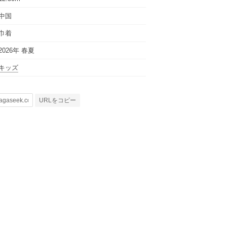
中国
巾着
2026年 春夏
キッズ
URLをコピー