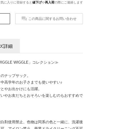
お気に入りに登録すると
値下げ
や
再入荷
の際にご連絡します
この商品に関するお問い合わせ
ズ詳細
の「WIGGLE WIGGLE」コレクション≫
トのナップサック。
中高学年のお子さまでも使いやすい♪
ごとやお出かけにも活躍。
だいやお友だちとおそろいを楽しむのもおすすめで
漂白剤使用禁止、色物は同系の色と一緒に、洗濯後
不可、アイロン禁止、商業ドライクリーニング不可