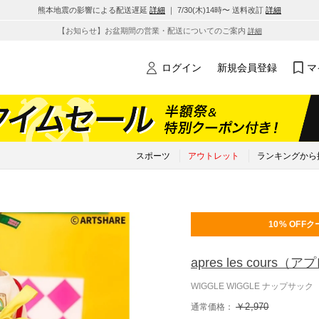
熊本地震の影響による配送遅延
詳細
｜ 7/30(木)14時〜 送料改訂
詳細
【お知らせ】お盆期間の営業・配送についてのご案内
詳細
ログイン
新規会員登録
マ
スポーツ
アウトレット
ランキングから
10% OFF
ク
apres les cours
（アプ
WIGGLE WIGGLE ナップサッ
￥2,970
通常価格：