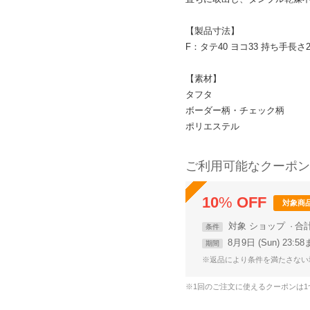
【製品寸法】
F：タテ40 ヨコ33 持ち手長さ2
【素材】
タフタ
ボーダー柄・チェック柄
ポリエステル
ご利用可能なクーポン
10
%
OFF
対象商
対象
ショップ
合
条件
8月9日 (Sun) 23:5
期間
※返品により条件を満たさない
※1回のご注文に使えるクーポンは