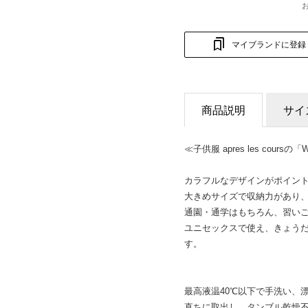
マイブランドに登録
商品説明
サイ
≪子供服 apres les cours
カラフルなデザインがポイン
大きめサイズで収納力があり、
通園・通学はもちろん、習い
ユニセックスで使え、きょう
す。
最高液温40℃以下で手洗い、
直ちに取出し、タンブル乾燥