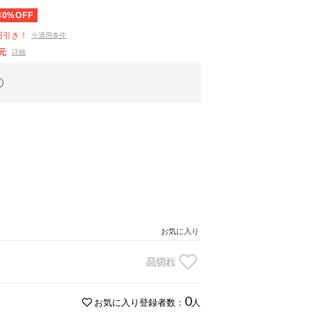
40%OFF
円引き！
※適用条件
元
詳細
お気に入り
品切れ
0
お気に入り登録者数：
人