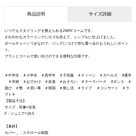
商品説明
サイズ詳細
いつでもスタイリングを整えられる2WAYコームです。
さわやかなカラーリングにロゴを添えて、シンプルに仕上げました。
ボールチェーンつきなので、バッグにつけて持ち運べるのもうれしいポイン
ト。
ブラシとコームで使い分けのできる便利な仕様です。
＃中学生 ＃小学生 ＃高学年 ＃子供服 ＃ティーン ＃ガールズ #通学
＃学校 ＃おでかけ ＃友達 ＃おそろい ＃テーマパーク #ダンス ＃
遊び ＃塾 ＃習い事 ＃韓国 ＃推し活 ＃ライブ ＃コンサート ＃ラ
ブトキ
【製品寸法】
サイズ：対象×全長
F：ジュニア×18.5
【素材】
カバー＿：スチロール樹脂