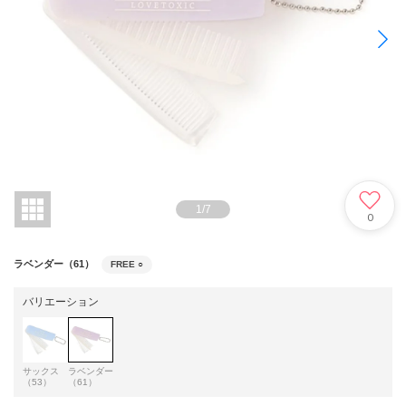
1
/
7
0
ラベンダー（61）
FREE
○
バリエーション
サックス
ラベンダー
（53）
（61）