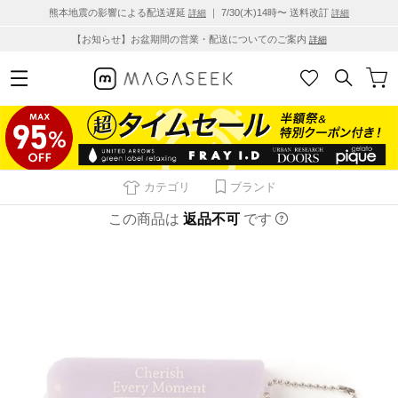
熊本地震の影響による配送遅延
｜ 7/30(木)14時〜 送料改訂
詳細
詳細
【お知らせ】お盆期間の営業・配送についてのご案内
詳細
カテゴリ
ブランド
この商品は
返品不可
です