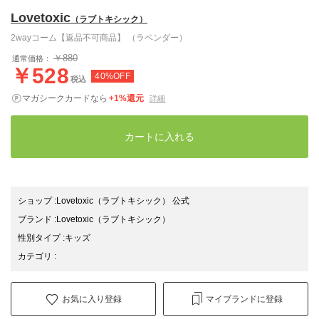
Lovetoxic
（ラブトキシック）
2wayコーム【返品不可商品】 （ラベンダー）
￥880
通常価格：
￥528
40%OFF
税込
マガシークカードなら
+1%還元
詳細
カートに入れる
ショップ
:
Lovetoxic（ラブトキシック） 公式
ブランド
:
Lovetoxic
（ラブトキシック）
性別タイプ
:
キッズ
カテゴリ
:
お気に入り登録
マイブランドに登録