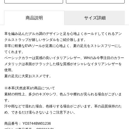
商品説明
サイズ詳細
革を編み込んだグルカ調のデザインと足を心地よくホールドしてくれるアン
クルストラップが嬉しいサンダルをご紹介致します。
非常に軽量なEVAソールが足裏に心地よく、夏の足元をストレスフリーにし
てくれます。
ベーシックカラーは質感の良いイタリアンレザー、WHのみ今季注目のカラー
メタリックは表面がクラックした様な質感がオシャレなイタリアンレザーを
使用。
夏の足元に大変おススメです。
※本革(天然皮革)の商品について
素材の特性上、多少のキズやシワ、色ムラや擦れが見られる場合がございま
す。
汗や雨などで濡れた場合、色移りする場合がございます。革の品質保持のた
め、できるだけ濡らさないようご注意下さい。
商品番号
： YO3744BW01236