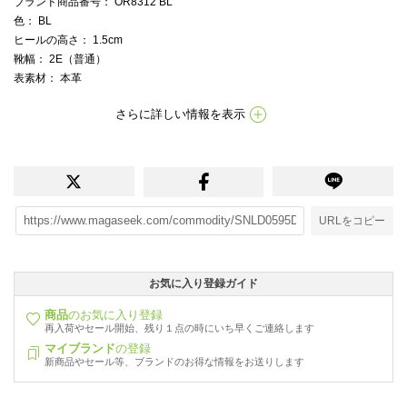
ブランド商品番号
： OR8312 BL
色
： BL
ヒールの高さ
： 1.5cm
靴幅
： 2E（普通）
表素材
： 本革
さらに詳しい情報を表示
URLをコピー
お気に入り登録ガイド
商品
のお気に入り登録
再入荷やセール開始、残り１点の時にいち早くご連絡します
マイブランド
の登録
新商品やセール等、ブランドのお得な情報をお送りします