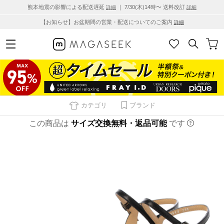
熊本地震の影響による配送遅延
｜ 7/30(木)14時〜 送料改訂
詳細
詳細
【お知らせ】お盆期間の営業・配送についてのご案内
詳細
カテゴリ
ブランド
この商品は
サイズ交換無料・返品可能
です