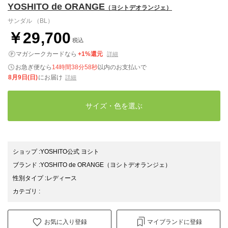
YOSHITO de ORANGE
（ヨシトデオランジェ）
サンダル （BL）
￥29,700
税込
マガシークカードなら
+1%還元
詳細
お急ぎ便なら
14時間38分58秒
以内
のお支払いで
8月9日(日)
にお届け
詳細
サイズ・色を選ぶ
ショップ
:
YOSHITO公式 ヨシト
ブランド
:
YOSHITO de ORANGE
（ヨシトデオランジェ）
性別タイプ
:
レディース
カテゴリ
:
お気に入り登録
マイブランドに登録