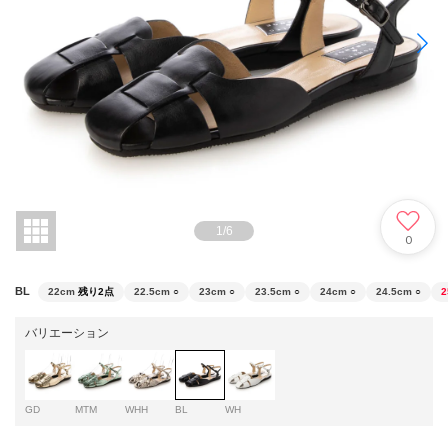
1
/
6
0
BL
22cm
残り2点
22.5cm
○
23cm
○
23.5cm
○
24cm
○
24.5cm
○
2
バリエーション
GD
MTM
WHH
BL
WH