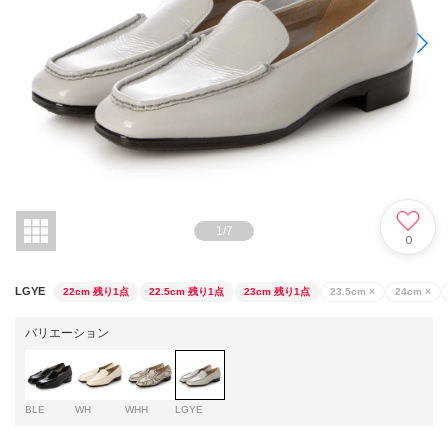
1
/
7
0
LGYE
22cm
残り1点
22.5cm
残り1点
23cm
残り1点
23.5cm
×
24cm
×
バリエーション
BLE
WH
WHH
LGYE