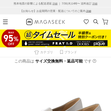
熊本地震の影響による配送遅延
｜ 7/30(木)14時〜 送料改訂
詳細
詳細
【お知らせ】お盆期間の営業・配送についてのご案内
詳細
カテゴリ
ブランド
この商品は
サイズ交換無料・返品可能
です