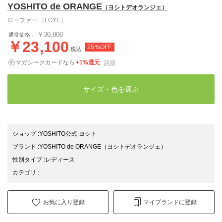
YOSHITO de ORANGE
（ヨシトデオランジェ）
ローファー （LGYE）
￥30,800
通常価格：
￥23,100
25%OFF
税込
マガシークカードなら
+1%還元
詳細
サイズ・色を選ぶ
ショップ
:
YOSHITO公式 ヨシト
ブランド
:
YOSHITO de ORANGE
（ヨシトデオランジェ）
性別タイプ
:
レディース
カテゴリ
:
お気に入り登録
マイブランドに登録