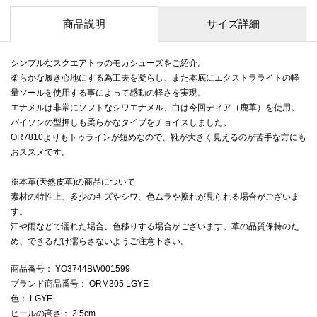
商品説明
サイズ詳細
シンプルなスクエアトゥのモカシューズをご紹介。
柔らかな履き心地にする為工夫を凝らし、また本底にエクストラライトの軽
量ソールを使用する事によって感動の軽さを実現。
エナメルは非常にソフトなシワエナメル、白は今回ディア（鹿革）を使用。
パイソンの型押しも柔らかなタイプをチョイスしました。
OR7810よりもトゥラインが短めなので、靴が大きく見えるのが苦手な方にも
おススメです。
※本革(天然皮革)の商品について
素材の特性上、多少のキズやシワ、色ムラや擦れが見られる場合がございま
す。
汗や雨などで濡れた場合、色移りする場合がございます。革の品質保持のた
め、できるだけ濡らさないようご注意下さい。
商品番号
： YO3744BW001599
ブランド商品番号
： ORM305 LGYE
色
： LGYE
ヒールの高さ
： 2.5cm