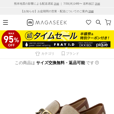
熊本地震の影響による配送遅延
｜ 7/30(木)14時〜 送料改訂
詳細
詳細
【お知らせ】お盆期間の営業・配送についてのご案内
詳細
カテゴリ
ブランド
この商品は
サイズ交換無料・返品可能
です