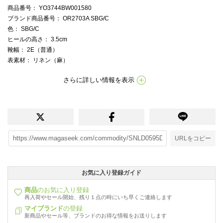
商品番号
： YO3744BW001580
ブランド商品番号
： OR2703A SBG/C
色
： SBG/C
ヒールの高さ
： 3.5cm
靴幅
： 2E（普通）
表素材
： リネン（麻）
さらに詳しい情報を表示
URLをコピー
お気に入り登録ガイド
商品
のお気に入り登録
再入荷やセール開始、残り１点の時にいち早くご連絡します
マイブランド
の登録
新商品やセール等、ブランドのお得な情報をお送りします