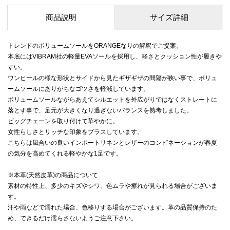
商品説明
サイズ詳細
トレンドのボリュームソールをORANGEなりの解釈でご提案。
本底にはVIBRAM社の軽量EVAソールを採用し、軽さとクッション性が履きや
すい。
ワンヒールの様な形状とサイドから見たギザギザの間隔が狭い事で、ボリュ
ームソールにありがちなゴツさを軽減しています。
ボリュームソールながらあえてシルエットを外広がりではなくストレートに
落とす事で、足元が大きくなり過ぎないバランスを熟考しました。
ビッグチェーンを取り付けて華やかに。
女性らしさとリッチな印象をプラスしています。
こちらは風合いの良いインポートリネンとレザーのコンビネーションが春夏
の気分を高めてくれる軽やかな1足です。
※本革(天然皮革)の商品について
素材の特性上、多少のキズやシワ、色ムラや擦れが見られる場合がございま
す。
汗や雨などで濡れた場合、色移りする場合がございます。革の品質保持のた
め、できるだけ濡らさないようご注意下さい。