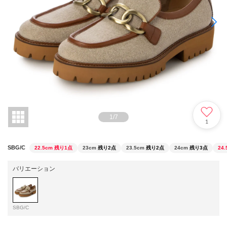
1
/
7
1
SBG/C
22.5cm
残り1点
23cm
残り2点
23.5cm
残り2点
24cm
残り3点
24.
バリエーション
SBG/C