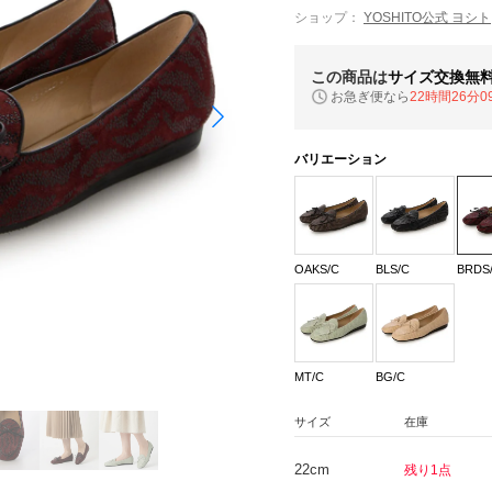
ショップ：
YOSHITO公式 ヨシト
この商品は
サイズ交換無
お急ぎ便なら
22時間26分0
バリエーション
OAKS/C
BLS/C
BRDS
MT/C
BG/C
サイズ
在庫
22cm
残り1点