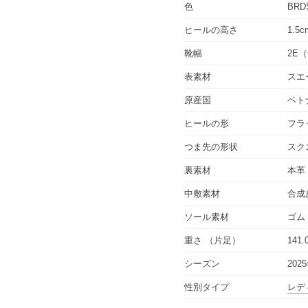
色
BRD
ヒールの高さ
1.5c
靴幅
2E
表素材
スエ
原産国
ベト
ヒールの形
フラ
つま先の形状
スク
裏素材
本革
中敷素材
合成
ソール素材
ゴム
重さ
（片足）
141.
シーズン
202
性別タイプ
レデ