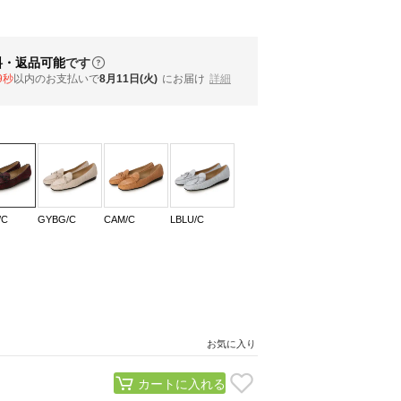
料・返品可能
です
8秒
以内
のお支払いで
8月11日(火)
にお届け
詳細
/C
GYBG/C
CAM/C
LBLU/C
お気に入り
カートに入れる