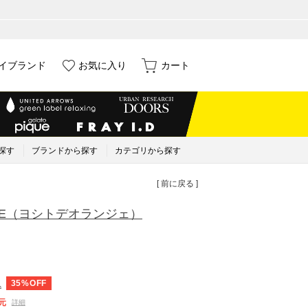
イブランド
お気に入り
カート
探す
ブランドから探す
カテゴリから探す
[ 前に戻る ]
E
（ヨシトデオランジェ）
35%OFF
込
元
詳細