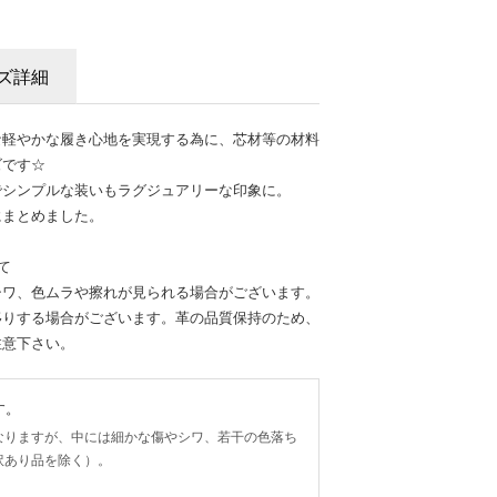
ズ詳細
な軽やかな履き心地を実現する為に、芯材等の材料
ズです☆
でシンプルな装いもラグジュアリーな印象に。
にまとめました。
て
シワ、色ムラや擦れが見られる場合がございます。
移りする場合がございます。革の品質保持のため、
注意下さい。
す。
なりますが、中には細かな傷やシワ、若干の色落ち
訳あり品を除く）。