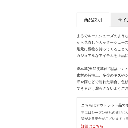
商品説明
サイ
まるでルームシューズのよう
から見直したカッターシュー
足元に柄物を持ってくること
カジュアルなアイテムを上品
※本革(天然皮革)の商品につい
素材の特性上、多少のキズや
汗や雨などで濡れた場合、色
できるだけ濡らさないようご
こちらはアウトレット品で
主にはシーズン落ちの新品に
等がある場合がございます（
詳細はこちら