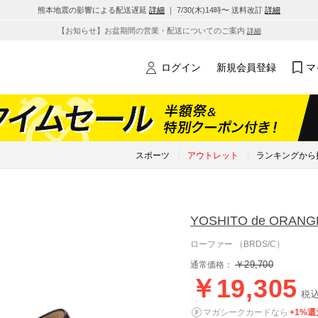
熊本地震の影響による配送遅延
詳細
｜ 7/30(木)14時〜 送料改訂
詳細
【お知らせ】お盆期間の営業・配送についてのご案内
詳細
ログイン
新規会員登録
マ
スポーツ
アウトレット
ランキングから
YOSHITO de ORANG
ローファー （BRDS/C）
￥29,700
通常価格：
￥19,305
税
マガシークカードなら
+1%還