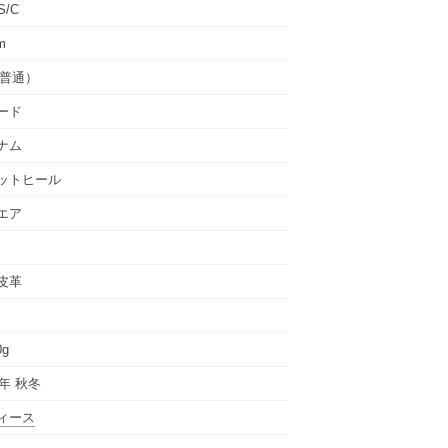
S/C
m
（普通）
ード
ナム
ットヒール
エア
皮革
0g
5年 秋冬
ィース