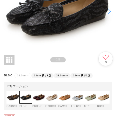
1
/
8
0
BLS/C
22.5cm
×
23cm
残り3点
23.5cm
○
24cm
残り2点
バリエーション
OAKS/C
BLS/C
BRDS/C
GYBG/C
CAM/C
LBLU/C
MT/C
BG/C