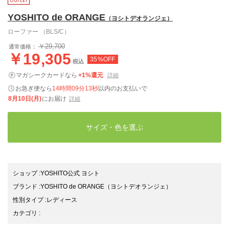
YOSHITO de ORANGE
（ヨシトデオランジェ）
ローファー （BLS/C）
￥29,700
通常価格：
￥19,305
35%OFF
税込
マガシークカードなら
+1%還元
詳細
お急ぎ便なら
14時間09分12秒
以内
のお支払いで
8月10日(月)
にお届け
詳細
サイズ・色を選ぶ
ショップ
:
YOSHITO公式 ヨシト
ブランド
:
YOSHITO de ORANGE
（ヨシトデオランジェ）
性別タイプ
:
レディース
カテゴリ
: