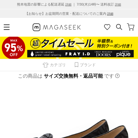
熊本地震の影響による配送遅延
｜ 7/30(木)14時〜 送料改訂
詳細
詳細
【お知らせ】お盆期間の営業・配送についてのご案内
詳細
カテゴリ
ブランド
この商品は
サイズ交換無料・返品可能
です