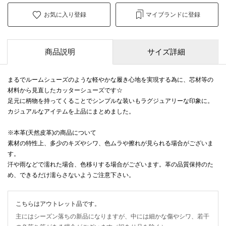
お気に入り登録
マイブランドに登録
商品説明
サイズ詳細
まるでルームシューズのような軽やかな履き心地を実現する為に、芯材等の
材料から見直したカッターシューズです☆
足元に柄物を持ってくることでシンプルな装いもラグジュアリーな印象に。
カジュアルなアイテムを上品にまとめました。
※本革(天然皮革)の商品について
素材の特性上、多少のキズやシワ、色ムラや擦れが見られる場合がございま
す。
汗や雨などで濡れた場合、色移りする場合がございます。革の品質保持のた
め、できるだけ濡らさないようご注意下さい。
こちらはアウトレット品です。
主にはシーズン落ちの新品になりますが、中には細かな傷やシワ、若干