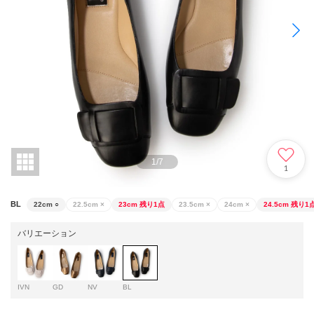
1
/
7
1
BL
22cm
○
22.5cm
×
23cm
残り1点
23.5cm
×
24cm
×
24.5cm
残り1
バリエーション
IVN
GD
NV
BL