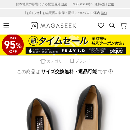
熊本地震の影響による配送遅延
｜ 7/30(木)14時〜 送料改訂
詳細
詳細
【お知らせ】お盆期間の営業・配送についてのご案内
詳細
カテゴリ
ブランド
この商品は
サイズ交換無料・返品可能
です