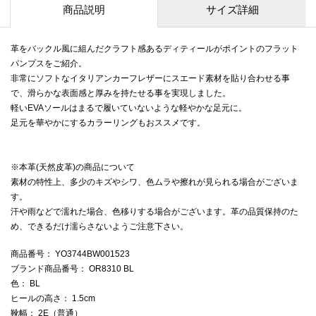
商品説明
サイズ詳細
革をバックル風に組んだクラフト感あるディティールがポイントのフラット
パンプスをご紹介。
非常にソフトなイタリアンカーフレザーにスエード素材を貼り合わせる事
で、滑らかな表面感と厚みを持たせる事を実現しました。
軽いEVAソールはまるで履いていないような軽やかな足元に。
足元を華やかにするカラーリングもおススメです。
※本革(天然皮革)の商品について
素材の特性上、多少のキズやシワ、色ムラや擦れが見られる場合がございま
す。
汗や雨などで濡れた場合、色移りする場合がございます。革の品質保持のた
め、できるだけ濡らさないようご注意下さい。
商品番号
： YO3744BW001523
ブランド商品番号
： OR8310 BL
色
： BL
ヒールの高さ
： 1.5cm
靴幅
： 2E（普通）