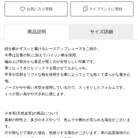
お気に入り登録
マイブランドに登録
商品説明
サイズ詳細
紐を解かずスッと履けるレースアップシューズをご紹介。
今季は定番のBLに加えてパイソン柄を採用。
編み上げ部分から素足が覗くのが女性らしい印象です。
寒くなってきたらソックスを覗かせてもおしゃれ。
甲革や芯材をソフトな物を採用する事によってとても軽くて柔らかな履き心
地。
ノーズがやや長い木型を採用しているので、スッキリしたフォルムです。
トゥが長い為やや大きめに感じます。
※本革(天然皮革)の商品について
素材の特性上、多少のキズやシワ、色ムラや擦れが見られる場合がございま
す。
汗や雨などで濡れた場合、色移りする場合がございます。革の品質保持のた