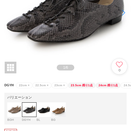
1
/
6
0
DGYH
22cm
×
22.5cm
×
23cm
×
23.5cm
残り1点
24cm
残り1点
24.5
バリエーション
BGH
DGYH
BL
BG