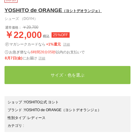
YOSHITO de ORANGE
（ヨシトデオランジェ）
シューズ （DGYH）
￥29,700
通常価格：
￥22,000
25%OFF
税込
マガシークカードなら
+1%還元
詳細
お急ぎ便なら
6時間26分04秒
以内
のお支払いで
8月7日(金)
にお届け
詳細
サイズ・色を選ぶ
ショップ
:
YOSHITO公式 ヨシト
ブランド
:
YOSHITO de ORANGE
（ヨシトデオランジェ）
性別タイプ
:
レディース
カテゴリ
: