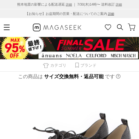
熊本地震の影響による配送遅延
｜ 7/30(木)14時〜 送料改訂
詳細
詳細
【お知らせ】お盆期間の営業・配送についてのご案内
詳細
カテゴリ
ブランド
この商品は
サイズ交換無料・返品可能
です