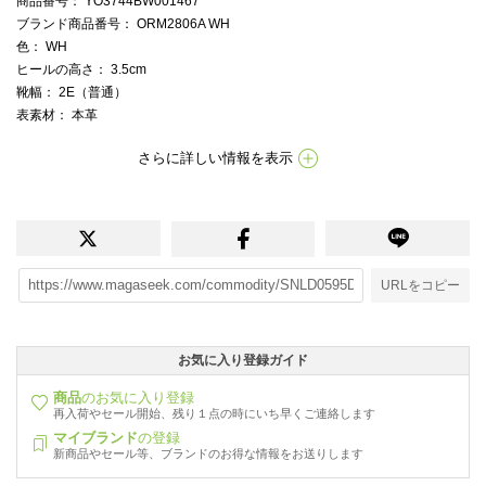
商品番号
： YO3744BW001467
ブランド商品番号
： ORM2806A WH
色
： WH
ヒールの高さ
： 3.5cm
靴幅
： 2E（普通）
表素材
： 本革
さらに詳しい情報を表示
URLをコピー
お気に入り登録ガイド
商品
のお気に入り登録
再入荷やセール開始、残り１点の時にいち早くご連絡します
マイブランド
の登録
新商品やセール等、ブランドのお得な情報をお送りします