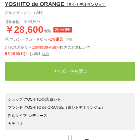
YOSHITO de ORANGE
（ヨシトデオランジェ）
グルカサンダル （WH）
￥38,500
通常価格：
￥28,600
25%OFF
税込
マガシークカードなら
+1%還元
詳細
お急ぎ便なら
13時間39分58秒
以内
のお支払いで
8月10日(月)
にお届け
詳細
サイズ・色を選ぶ
ショップ
:
YOSHITO公式 ヨシト
ブランド
:
YOSHITO de ORANGE
（ヨシトデオランジェ）
性別タイプ
:
レディース
カテゴリ
: