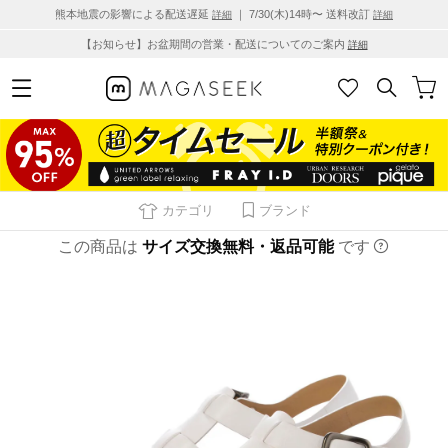
熊本地震の影響による配送遅延
｜ 7/30(木)14時〜 送料改訂
詳細
詳細
【お知らせ】お盆期間の営業・配送についてのご案内
詳細
カテゴリ
ブランド
この商品は
サイズ交換無料・返品可能
です