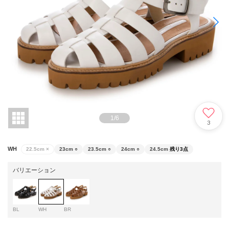
1
/
6
3
WH
22.5cm
×
23cm
○
23.5cm
○
24cm
○
24.5cm
残り3点
バリエーション
BL
WH
BR