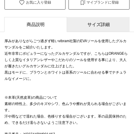
お気に入り登録
マイブランドに登録
商品説明
サイズ詳細
厚みがありながらごつ過ぎず軽いvibram社製のEVAソールを使用したグルカ
サンダルをご紹介いたします。
近年非常にポピュラーになったグルカサンダルですが、こちらはORANGEら
しく上質なイタリアンレザーやこだわりのソールを使用する事により、大人
が履きたいグルカサンダルに仕上げました。
黒はモードに、ブラウンとホワイトは茶系のソールに合わせる事でナチュラ
ルなイメージに。
※本革(天然皮革)の商品について
素材の特性上、多少のキズやシワ、色ムラや擦れが見られる場合がございま
す。
汗や雨などで濡れた場合、色移りする場合がございます。革の品質保持のた
め、できるだけ濡らさないようご注意下さい。