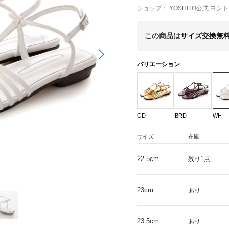
ショップ：
YOSHITO公式 ヨシト
この商品は
サイズ交換無
バリエーション
GD
BRD
WH
サイズ
在庫
22.5cm
残り1点
23cm
あり
23.5cm
あり