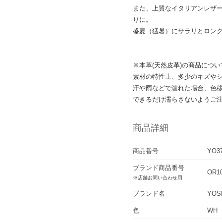
また、上質なイタリアンレザ
りに。
盛夏（猛暑）にサラリとロング
※本革(天然皮革)の商品につい
素材の特性上、多少のキズや
汗や雨などで濡れた場合、色
できるだけ濡らさないようご
商品詳細
商品番号
YO3
ブランド商品番号
OR1
※店舗お問い合わせ用
ブランド名
YOS
色
WH