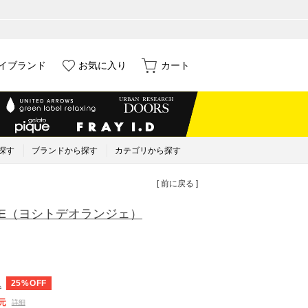
イブランド
お気に入り
カート
探す
ブランドから探す
カテゴリから探す
[ 前に戻る ]
E
（ヨシトデオランジェ）
25%OFF
込
元
詳細