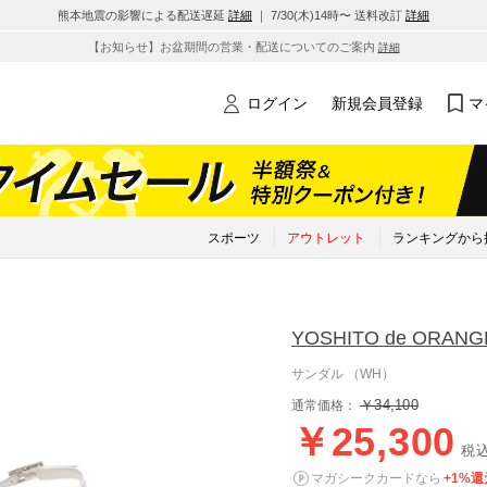
熊本地震の影響による配送遅延
詳細
｜ 7/30(木)14時〜 送料改訂
詳細
【お知らせ】お盆期間の営業・配送についてのご案内
詳細
ログイン
新規会員登録
マ
スポーツ
アウトレット
ランキングから
YOSHITO de ORANG
サンダル （WH）
￥34,100
通常価格：
￥25,300
税
マガシークカードなら
+1%還