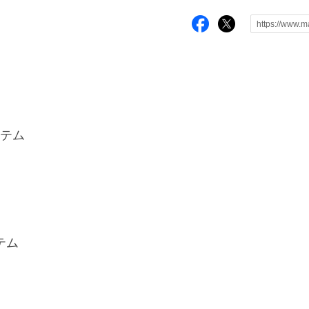
テム
イテム