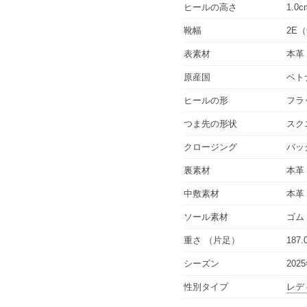
ヒールの高さ
1.0c
靴幅
2E
表素材
本革
原産国
ベト
ヒールの形
フラ
つま先の形状
スク
クロージング
バッ
裏素材
本革
中敷素材
本革
ソール素材
ゴム
重さ
（片足）
187.
シーズン
202
性別タイプ
レデ