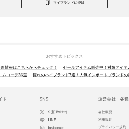
マイブランドに登録
おすすめトピックス
】最新情報はこちらからチェック！
セールアイテム販売中！対象アイテ
ニムコーデ36選
憧れのハイブランド7選！人気インポートブランドの
イド
SNS
運営会社・各種
X (旧Twitter)
会社概要
利用規約
LINE
プライバシー規約
Instagram