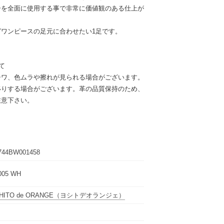
ーを全面に使用する事で非常に価値観のある仕上が
ワンピースの足元に合わせたい1足です。
て
シワ、色ムラや擦れが見られる場合がございます。
移りする場合がございます。革の品質保持のため、
注意下さい。
744BW001458
005 WH
HITO de ORANGE
（ヨシトデオランジェ）