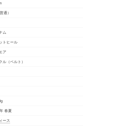
m
（普通）
ナム
ットヒール
エア
クル（ベルト）
0g
5年 春夏
ィース