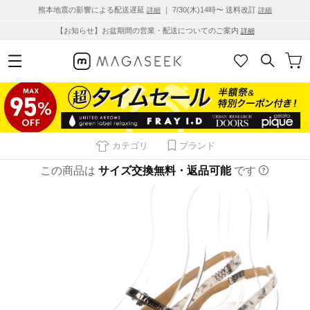
熊本地震の影響による配送遅延
｜ 7/30(木)14時〜 送料改訂
詳細
詳細
【お知らせ】お盆期間の営業・配送についてのご案内
詳細
カテゴリ
ブランド
この商品は
サイズ交換無料・返品可能
です