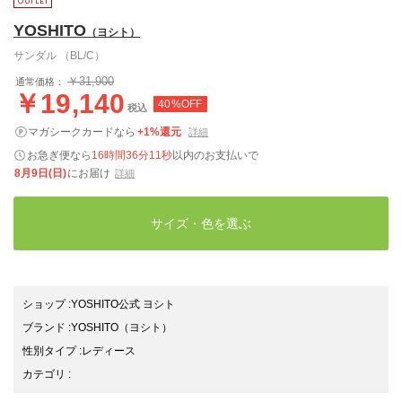
YOSHITO
（ヨシト）
サンダル （BL/C）
￥31,900
通常価格：
￥19,140
40%OFF
税込
マガシークカードなら
+1%還元
詳細
お急ぎ便なら
16時間36分10秒
以内
のお支払いで
8月9日(日)
にお届け
詳細
サイズ・色を選ぶ
ショップ
:
YOSHITO公式 ヨシト
ブランド
:
YOSHITO
（ヨシト）
性別タイプ
:
レディース
カテゴリ
: