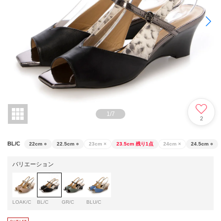
1
/
7
2
BL/C
22cm
○
22.5cm
○
23cm
×
23.5cm
残り1点
24cm
×
24.5cm
○
バリエーション
LOAK/C
BL/C
GR/C
BLU/C