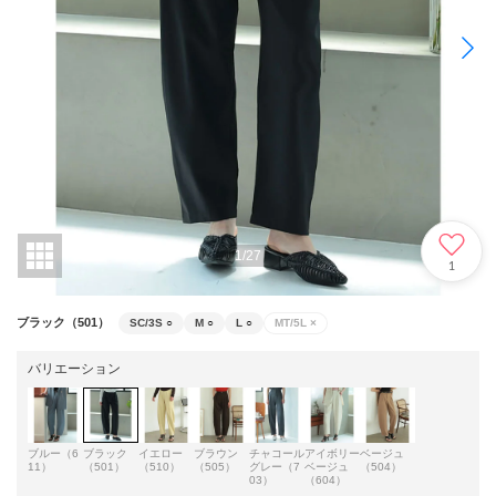
1
/
27
1
ブラック（501）
SC/3S
○
M
○
L
○
MT/5L
×
バリエーション
ブルー（6
ブラック
イエロー
ブラウン
チャコール
アイボリー
ベージュ
11）
（501）
（510）
（505）
グレー（7
ベージュ
（504）
03）
（604）