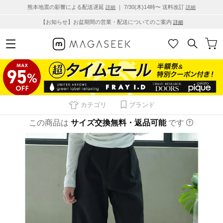
熊本地震の影響による配送遅延
｜ 7/30(木)14時〜 送料改訂
詳細
詳細
【お知らせ】お盆期間の営業・配送についてのご案内
詳細
カテゴリ
ブランド
この商品は
サイズ交換無料・返品可能
です