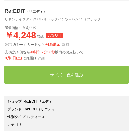
Re:EDIT
（リエディ）
リネンライクタックバレルレッグパンツ - パンツ （ブラック）
￥4,998
通常価格：
￥4,248
15%OFF
税込
マガシークカードなら
+1%還元
詳細
お急ぎ便なら
4時間32分55秒
以内
のお支払いで
8月8日(土)
にお届け
詳細
サイズ・色を選ぶ
ショップ
:
Re:EDIT リエディ
ブランド
:
Re:EDIT
（リエディ）
性別タイプ
:
レディース
カテゴリ
: