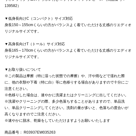
139582）
▼低身長向けC（コンパクト）サイズ対応
身長150～155cmくらいの方がバランスよく着ていただける丈感のリエディオ
リジナルサイズです。
▼高身長向けT（トール）サイズ対応
身長165～170cmくらいの方がバランスよく着ていただける丈感のリエディオ
リジナルサイズです。
▼お取り扱いについて
※この製品は摩擦（特に湿った状態での摩擦）や、汗や雨などで濡れた際
に、他の衣類や下着（特に白）等に色移りする場合がありますので十分にご
注意ください。
※色移りした場合は、速やかに洗濯またはクリーニングに出してください。
※洗濯やクリーニングの際、多少色落ちすることがありますので、単品洗
い、単品クリーニングしてください。洗剤の量が多いと、色落ちの度合いが
高くなりますのでご注意ください。
※速やかに脱水、乾燥をしていただけますようお願いいたします
商品番号
： R03937EW035263