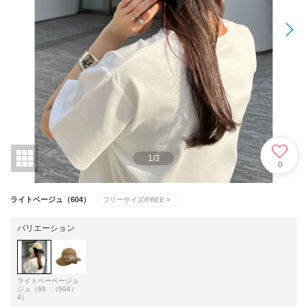
1
/
3
0
ライトベージュ（604）
フリーサイズ/FREE
×
バリエーション
ライトベー
ベージュ
ジュ（60
（504）
4）