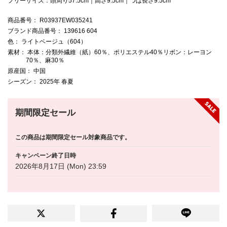
フリーサイズ：頭周り57.5cm｜高さ9.5cm｜つば長さ9.5cm
商品番号
： R03937EW035241
ブランド商品番号
： 139616 604
色
： ライトベージュ（604）
素材
： 本体：分類外繊維（紙）60％、ポリエステル40％リボン：レーヨン
70％、麻30％
原産国
： 中国
シーズン
： 2025年 春夏
期間限定セール
この商品は期間限定セール対象商品です。
キャンペーン終了日時
2026年8月17日 (Mon) 23:59