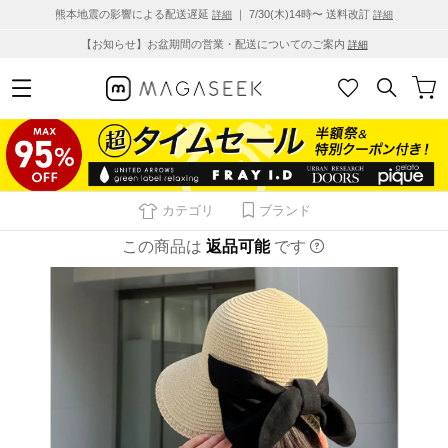
熊本地震の影響による配送遅延
｜ 7/30(木)14時〜 送料改訂
詳細
詳細
【お知らせ】お盆期間の営業・配送についてのご案内
詳細
カテゴリ
ブランド
この商品は
返品可能
です