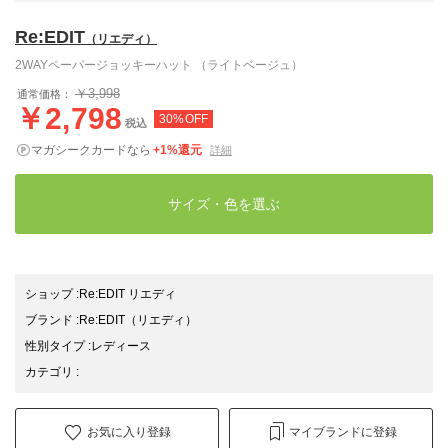
Re:EDIT
（リエディ）
2WAYペーパージョッキーハット （ライトベージュ）
￥3,998
通常価格：
￥2,798
30%OFF
税込
マガシークカードなら
+1%還元
詳細
サイズ・色を選ぶ
ショップ
:
Re:EDIT リエディ
ブランド
:
Re:EDIT
（リエディ）
性別タイプ
:
レディース
カテゴリ
:
お気に入り登録
マイブランドに登録