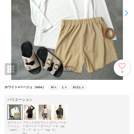
1
/
13
0
ホワイト×ベージュ（wbe）
M
○
L
○
XL/LL
○
バリエーション
ホワイト×
ブラックボ
ホワイトボ
グレー×カ
ベージュ
ーダー×ブ
ーダー×グ
ーキ（gk
（wbe）
ラック（b
レー（wg
h）
bk）
r）