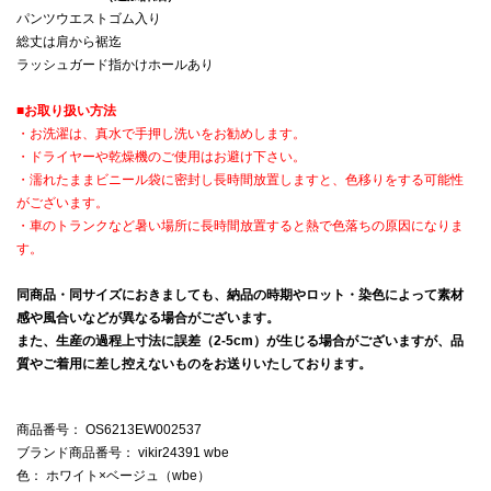
パンツウエストゴム入り
総丈は肩から裾迄
ラッシュガード指かけホールあり
■
お取り扱い方法
・お洗濯は、真水で手押し洗いをお勧めします。
・ドライヤーや乾燥機のご使用はお避け下さい。
・濡れたままビニール袋に密封し長時間放置しますと、色移りをする可能性
がございます。
・車のトランクなど暑い場所に長時間放置すると熱で色落ちの原因になりま
す。
同商品・同サイズにおきましても、納品の時期やロット・染色によって素材
感や風合いなどが異なる場合がございます。
また、生産の過程上寸法に誤差（2-5cm）が生じる場合がございますが、品
質やご着用に差し控えないものをお送りいたしております。
商品番号
： OS6213EW002537
ブランド商品番号
： vikir24391 wbe
色
： ホワイト×ベージュ（wbe）