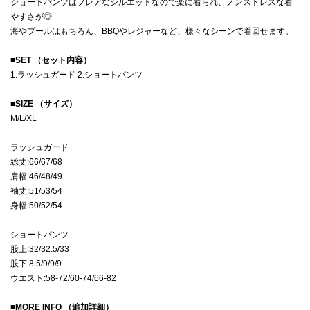
ショートパンツはフレアなシルエットなので楽に着られ、ノンストレスな着
やすさが◎
海やプールはもちろん、BBQやレジャーなど、様々なシーンで着回せます。
■
SET （セット内容）
1:ラッシュガード 2:ショートパンツ
■
SIZE （サイズ）
M/L/XL
ラッシュガード
総丈:66/67/68
肩幅:46/48/49
袖丈:51/53/54
身幅:50/52/54
ショートパンツ
股上:32/32.5/33
股下:8.5/9/9/9
ウエスト:58-72/60-74/66-82
■
MORE INFO （追加詳細）