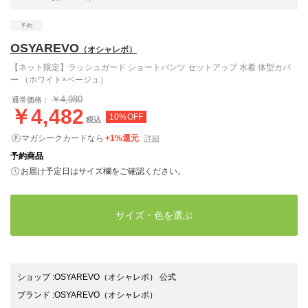
OSYAREVO
（オシャレボ）
【ネット限定】ラッシュガード ショートパンツ セットアップ 水着 体型カバ
ー （ホワイト×ベージュ）
￥4,980
通常価格：
￥4,482
10%OFF
税込
マガシークカードなら
+1%還元
詳細
予約商品
お届け予定日はサイズ欄をご確認ください。
サイズ・色を選ぶ
ショップ
:
OSYAREVO（オシャレボ） 公式
ブランド
:
OSYAREVO
（オシャレボ）