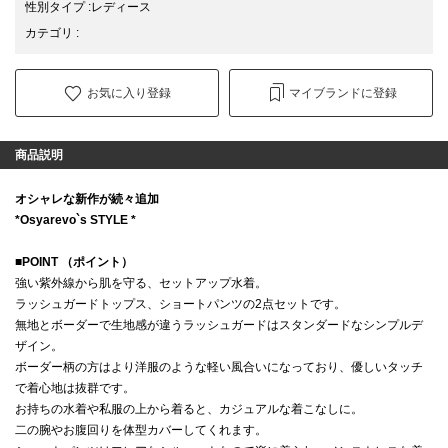
性別タイプ
:
レディース
カテゴリ
:
お気に入り登録
マイブランドに登録
商品説明
オシャレな新作が続々追加
*Osyarevo`s STYLE *
■POINT （ポイント）
強い紫外線から肌を守る、セットアップ水着。
ラッシュガードトップス、ショートパンツの2点セットです。
無地とボーダーで生地感が違うラッシュガードはスタンダードなシンプルデ
ザイン。
ボーダー柄の方はより洋服のような軽い風合いになっており、優しいタッチ
で着心地は抜群です。
お持ちの水着や私服の上から着ると、カジュアルな着こなしに。
二の腕やお腹回りを体型カバーしてくれます。