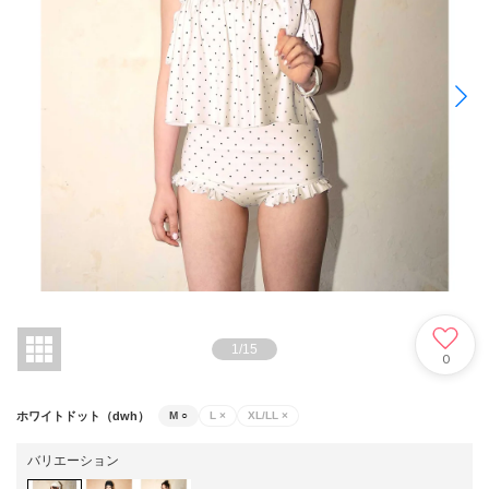
1
/
15
0
ホワイトドット（dwh）
M
○
L
×
XL/LL
×
バリエーション