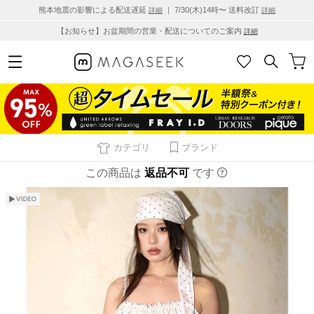
熊本地震の影響による配送遅延
｜ 7/30(木)14時〜 送料改訂
詳細
詳細
【お知らせ】お盆期間の営業・配送についてのご案内
詳細
カテゴリ
ブランド
この商品は
返品不可
です