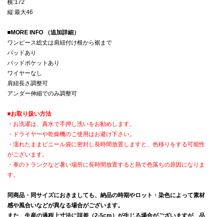
横:172
縦:最大46
■
MORE INFO （追加詳細）
ワンピース総丈は肩紐付け根から裾まで
パッドあり
パッドポケットあり
ワイヤーなし
肩紐長さ調整可
アンダー伸縮でのみ調整可
■
お取り扱い方法
・お洗濯は、真水で手押し洗いをお勧めします。
・ドライヤーや乾燥機のご使用はお避け下さい。
・濡れたままビニール袋に密封し長時間放置しますと、色移りをする可能性
がございます。
・車のトランクなど暑い場所に長時間放置すると熱で色落ちの原因になりま
す。
同商品・同サイズにおきましても、納品の時期やロット・染色によって素材
感や風合いなどが異なる場合がございます。
また、生産の過程上寸法に誤差（2-5cm）が生じる場合がございますが、品