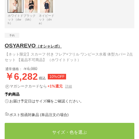
ホワイトド
ブラック
ネイビード
ット（dw
（bk）
ット（dn
h）
a）
OSYAREVO
（オシャレボ）
【ネット限定】スカーフ 付き フレア×フリル ワンピース水着 体型カバー 2点
セット 【返品不可商品】 （ホワイトドット）
￥6,980
通常価格：
￥6,282
10%OFF
税込
マガシークカードなら
+1%還元
詳細
予約商品
お届け予定日はサイズ欄をご確認ください。
ポスト投函対象品 (単品注文の場合)
サイズ・色を選ぶ