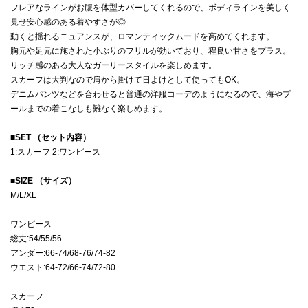
フレアなラインがお腹を体型カバーしてくれるので、ボディラインを美しく
見せ安心感のある着やすさが◎
動くと揺れるニュアンスが、ロマンティックムードを高めてくれます。
胸元や足元に施された小ぶりのフリルが効いており、程良い甘さをプラス。
リッチ感のある大人なガーリースタイルを楽しめます。
スカーフは大判なので肩から掛けて日よけとして使ってもOK。
デニムパンツなどを合わせると普通の洋服コーデのようになるので、海やプ
ールまでの着こなしも難なく楽しめます。
■
SET （セット内容）
1:スカーフ 2:ワンピース
■
SIZE （サイズ）
M/L/XL
ワンピース
総丈:54/55/56
アンダー:66-74/68-76/74-82
ウエスト:64-72/66-74/72-80
スカーフ